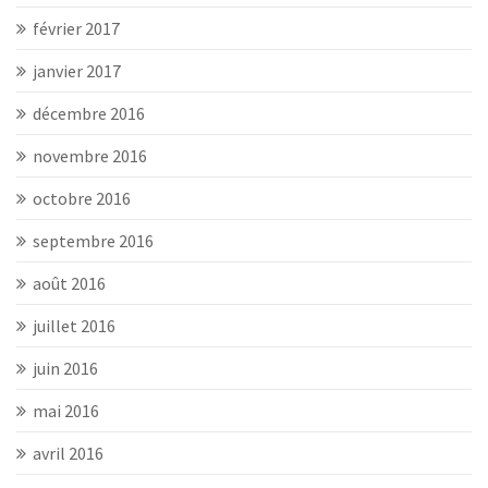
février 2017
janvier 2017
décembre 2016
novembre 2016
octobre 2016
septembre 2016
août 2016
juillet 2016
juin 2016
mai 2016
avril 2016