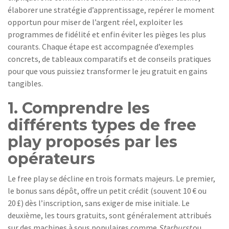
élaborer une stratégie d’apprentissage, repérer le moment
opportun pour miser de l’argent réel, exploiter les
programmes de fidélité et enfin éviter les pièges les plus
courants. Chaque étape est accompagnée d’exemples
concrets, de tableaux comparatifs et de conseils pratiques
pour que vous puissiez transformer le jeu gratuit en gains
tangibles.
1. Comprendre les
différents types de free
play proposés par les
opérateurs
Le free play se décline en trois formats majeurs. Le premier,
le bonus sans dépôt, offre un petit crédit (souvent 10 € ou
20 £) dès l’inscription, sans exiger de mise initiale. Le
deuxième, les tours gratuits, sont généralement attribués
sur des machines à sous populaires comme
Starburst
ou