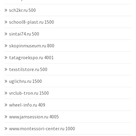
sch2kr.ru 500
school8-plast.ru 1500
sintai74.ru 500
skopinmuseum.ru 800
tatagroekspo.ru 4001
texstilstore.ru 500
uglichru.ru 1500
vrclub-tron.ru 1500
wheel-info.ru 409
www.jamsession.ru 4005
www.montessori-center.ru 1000