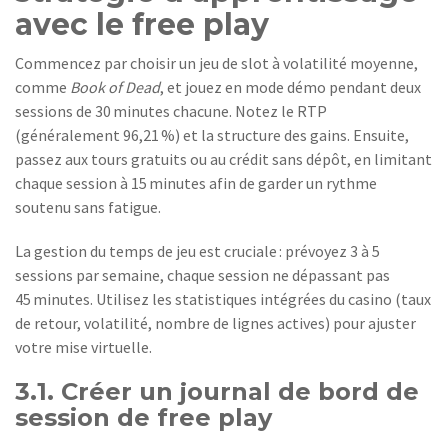
avec le free play
Commencez par choisir un jeu de slot à volatilité moyenne,
comme
Book of Dead
, et jouez en mode démo pendant deux
sessions de 30 minutes chacune. Notez le RTP
(généralement 96,21 %) et la structure des gains. Ensuite,
passez aux tours gratuits ou au crédit sans dépôt, en limitant
chaque session à 15 minutes afin de garder un rythme
soutenu sans fatigue.
La gestion du temps de jeu est cruciale : prévoyez 3 à 5
sessions par semaine, chaque session ne dépassant pas
45 minutes. Utilisez les statistiques intégrées du casino (taux
de retour, volatilité, nombre de lignes actives) pour ajuster
votre mise virtuelle.
3.1. Créer un journal de bord de
session de free play