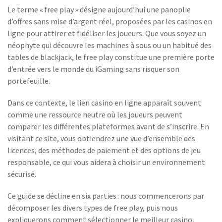
Le terme « free play » désigne aujourd’hui une panoplie
d’offres sans mise d’argent réel, proposées par les casinos en
ligne pour attirer et fidéliser les joueurs. Que vous soyez un
néophyte qui découvre les machines à sous ou un habitué des
tables de blackjack, le free play constitue une première porte
d’entrée vers le monde du iGaming sans risquer son
portefeuille.
Dans ce contexte, le lien
casino en ligne
apparaît souvent
comme une ressource neutre où les joueurs peuvent
comparer les différentes plateformes avant de s’inscrire. En
visitant ce site, vous obtiendrez une vue d’ensemble des
licences, des méthodes de paiement et des options de jeu
responsable, ce qui vous aidera à choisir un environnement
sécurisé.
Ce guide se décline en six parties : nous commencerons par
décomposer les divers types de free play, puis nous
expliquerons comment sélectionner le meilleur casino,