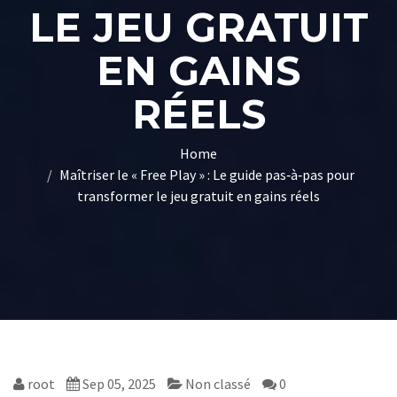
LE JEU GRATUIT
EN GAINS
RÉELS
Home
Maîtriser le « Free Play » : Le guide pas‑à‑pas pour
transformer le jeu gratuit en gains réels
root
Sep 05, 2025
Non classé
0