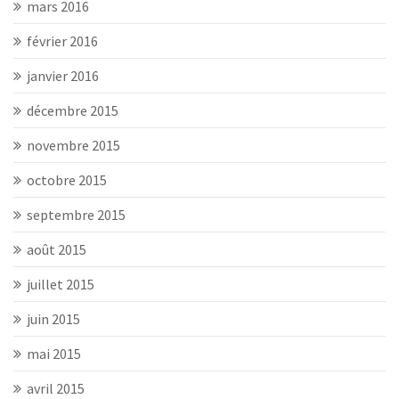
mars 2016
février 2016
janvier 2016
décembre 2015
novembre 2015
octobre 2015
septembre 2015
août 2015
juillet 2015
juin 2015
mai 2015
avril 2015