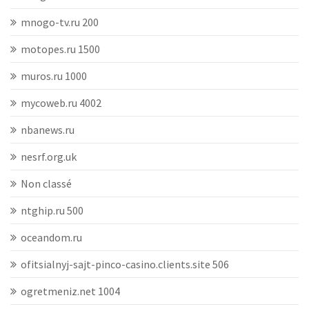
mnogo-tv.ru 200
motopes.ru 1500
muros.ru 1000
mycoweb.ru 4002
nbanews.ru
nesrf.org.uk
Non classé
ntghip.ru 500
oceandom.ru
ofitsialnyj-sajt-pinco-casino.clients.site 506
ogretmeniz.net 1004