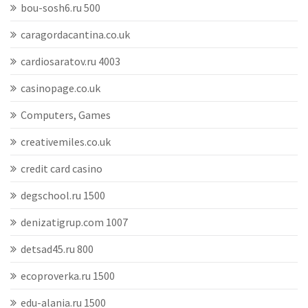
bou-sosh6.ru 500
caragordacantina.co.uk
cardiosaratov.ru 4003
casinopage.co.uk
Computers, Games
creativemiles.co.uk
credit card casino
degschool.ru 1500
denizatigrup.com 1007
detsad45.ru 800
ecoproverka.ru 1500
edu-alania.ru 1500