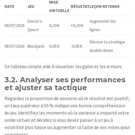
MISE
DATE
JEU
RÉSULTAT
LEÇON RETENUE
VIRTUELLE
Gonzo’s
Augmenter les
06/07/2026
0,10 €
+0,30 €
Quest
lignes
Réviser la stratégie
08/07/2026
Blackjack
0,05 €
-0,05 €
double down
Ce tableau simple aide à visualiser les gains et les erreurs.
3.2. Analyser ses performances
et ajuster sa tactique
Regardez la proportion de sessions où le résultat est positif ;
un taux supérieur à 55 % indique une bonne compréhension
du jeu. Identifiez les moments où la variance a impacté votre
solde virtuel et décidez si vous devez passer à un jeu à
volatilité plus basse ou augmenter la taille de vos mises pour
compenser.