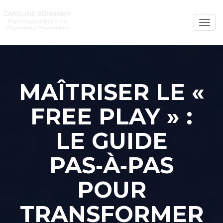
Toggl
naviga
MAÎTRISER LE «
FREE PLAY » :
LE GUIDE
PAS‑À‑PAS
POUR
TRANSFORMER