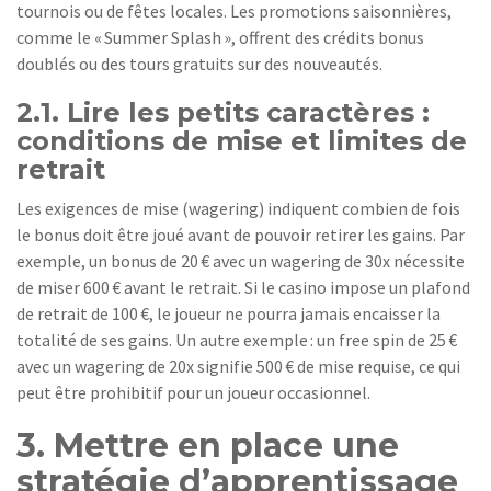
tournois ou de fêtes locales. Les promotions saisonnières,
comme le « Summer Splash », offrent des crédits bonus
doublés ou des tours gratuits sur des nouveautés.
2.1. Lire les petits caractères :
conditions de mise et limites de
retrait
Les exigences de mise (wagering) indiquent combien de fois
le bonus doit être joué avant de pouvoir retirer les gains. Par
exemple, un bonus de 20 € avec un wagering de 30x nécessite
de miser 600 € avant le retrait. Si le casino impose un plafond
de retrait de 100 €, le joueur ne pourra jamais encaisser la
totalité de ses gains. Un autre exemple : un free spin de 25 €
avec un wagering de 20x signifie 500 € de mise requise, ce qui
peut être prohibitif pour un joueur occasionnel.
3. Mettre en place une
stratégie d’apprentissage