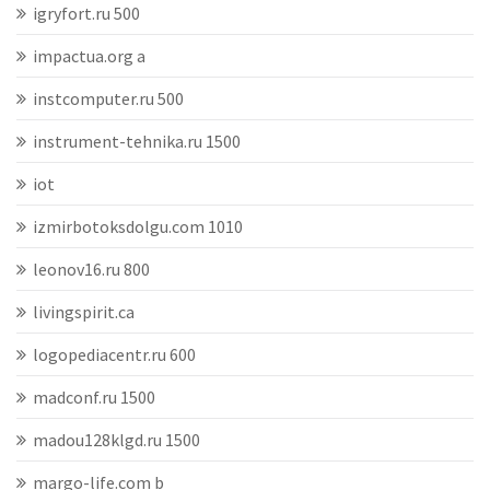
igryfort.ru 500
impactua.org a
instcomputer.ru 500
instrument-tehnika.ru 1500
iot
izmirbotoksdolgu.com 1010
leonov16.ru 800
livingspirit.ca
logopediacentr.ru 600
madconf.ru 1500
madou128klgd.ru 1500
margo-life.com b