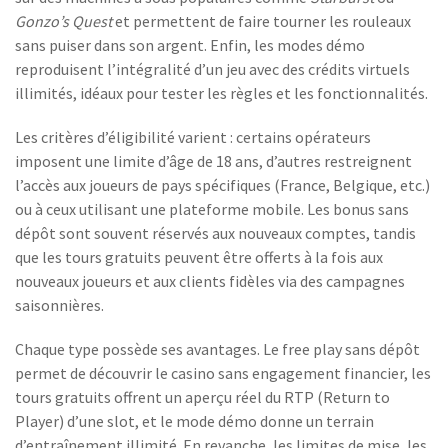
Gonzo’s Quest
et permettent de faire tourner les rouleaux
sans puiser dans son argent. Enfin, les modes démo
reproduisent l’intégralité d’un jeu avec des crédits virtuels
illimités, idéaux pour tester les règles et les fonctionnalités.
Les critères d’éligibilité varient : certains opérateurs
imposent une limite d’âge de 18 ans, d’autres restreignent
l’accès aux joueurs de pays spécifiques (France, Belgique, etc.)
ou à ceux utilisant une plateforme mobile. Les bonus sans
dépôt sont souvent réservés aux nouveaux comptes, tandis
que les tours gratuits peuvent être offerts à la fois aux
nouveaux joueurs et aux clients fidèles via des campagnes
saisonnières.
Chaque type possède ses avantages. Le free play sans dépôt
permet de découvrir le casino sans engagement financier, les
tours gratuits offrent un aperçu réel du RTP (Return to
Player) d’une slot, et le mode démo donne un terrain
d’entraînement illimité. En revanche, les limites de mise, les