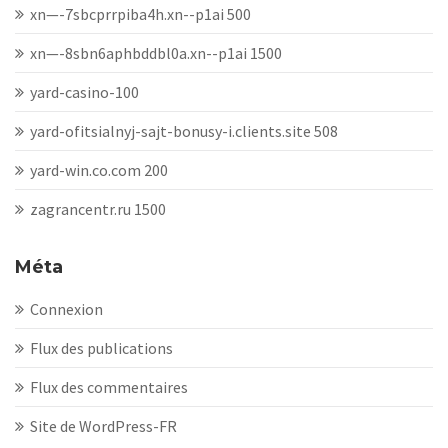
xn—-7sbcprrpiba4h.xn--p1ai 500
xn—-8sbn6aphbddbl0a.xn--p1ai 1500
yard-casino-100
yard-ofitsialnyj-sajt-bonusy-i.clients.site 508
yard-win.co.com 200
zagrancentr.ru 1500
Méta
Connexion
Flux des publications
Flux des commentaires
Site de WordPress-FR