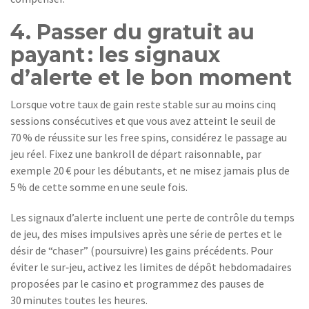
4. Passer du gratuit au
payant : les signaux
d’alerte et le bon moment
Lorsque votre taux de gain reste stable sur au moins cinq
sessions consécutives et que vous avez atteint le seuil de
70 % de réussite sur les free spins, considérez le passage au
jeu réel. Fixez une bankroll de départ raisonnable, par
exemple 20 € pour les débutants, et ne misez jamais plus de
5 % de cette somme en une seule fois.
Les signaux d’alerte incluent une perte de contrôle du temps
de jeu, des mises impulsives après une série de pertes et le
désir de “chaser” (poursuivre) les gains précédents. Pour
éviter le sur‑jeu, activez les limites de dépôt hebdomadaires
proposées par le casino et programmez des pauses de
30 minutes toutes les heures.