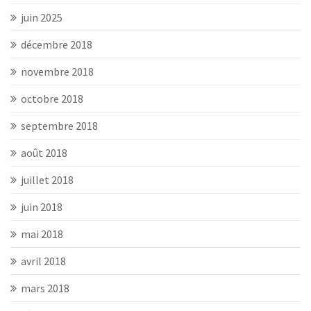
juin 2025
décembre 2018
novembre 2018
octobre 2018
septembre 2018
août 2018
juillet 2018
juin 2018
mai 2018
avril 2018
mars 2018