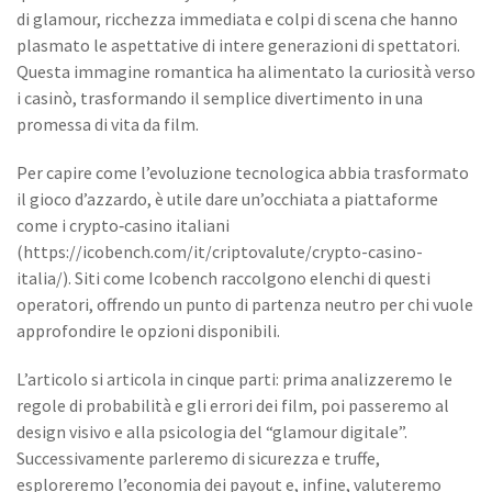
di glamour, ricchezza immediata e colpi di scena che hanno
plasmato le aspettative di intere generazioni di spettatori.
Questa immagine romantica ha alimentato la curiosità verso
i casinò, trasformando il semplice divertimento in una
promessa di vita da film.
Per capire come l’evoluzione tecnologica abbia trasformato
il gioco d’azzardo, è utile dare un’occhiata a piattaforme
come i crypto‑casino italiani
(
https://icobench.com/it/criptovalute/crypto-casino-
italia/
). Siti come Icobench raccolgono elenchi di questi
operatori, offrendo un punto di partenza neutro per chi vuole
approfondire le opzioni disponibili.
L’articolo si articola in cinque parti: prima analizzeremo le
regole di probabilità e gli errori dei film, poi passeremo al
design visivo e alla psicologia del “glamour digitale”.
Successivamente parleremo di sicurezza e truffe,
esploreremo l’economia dei payout e, infine, valuteremo