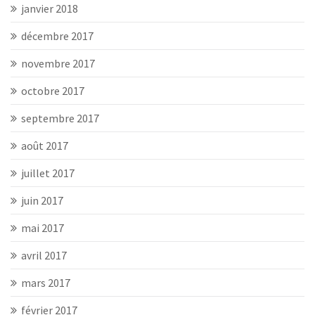
janvier 2018
décembre 2017
novembre 2017
octobre 2017
septembre 2017
août 2017
juillet 2017
juin 2017
mai 2017
avril 2017
mars 2017
février 2017