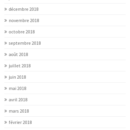
décembre 2018
novembre 2018
octobre 2018
septembre 2018
août 2018
juillet 2018
juin 2018
mai 2018
avril 2018
mars 2018
février 2018