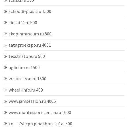
sch2kr.ru 500
school8-plast.ru 1500
sintai74.ru 500
skopinmuseum.ru 800
tatagroekspo.ru 4001
texstilstore.ru 500
uglichru.ru 1500
vrclub-tron.ru 1500
wheel-info.ru 409
www.jamsession.ru 4005
www.montessori-center.ru 1000
xn—-7sbcprrpiba4h.xn--p1ai 500