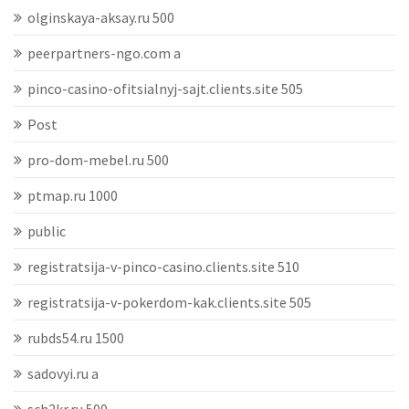
olginskaya-aksay.ru 500
peerpartners-ngo.com a
pinco-casino-ofitsialnyj-sajt.clients.site 505
Post
pro-dom-mebel.ru 500
ptmap.ru 1000
public
registratsija-v-pinco-casino.clients.site 510
registratsija-v-pokerdom-kak.clients.site 505
rubds54.ru 1500
sadovyi.ru a