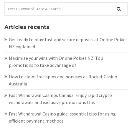
Articles récents
Get ready to play: fast and secure deposits at Online Pokies
NZ explained
Maximize your wins with Online Pokies NZ: Top
promotions to take advantage of
How to claim free spins and bonuses at Rocket Casino
Australia
Fast Withdrawal Casinos Canada: Enjoy rapid crypto
withdrawals and exclusive promotions this
Fast Withdrawal Casino guide: essential tips for using
efficient payment methods