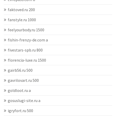
faktoved.ru 200
fanstyle.ru 1000
feelyourbody.ru 1500
fishin-frenzy-de.com a
fivestars-spb.ru 800
florencia-luxe.ru 1500
gairb56.ru 500
gavrilovart.ru 500
goldloot.ru a
gosuslugi-site.ru a
igryfort.ru 500