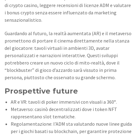
di crypto casino, leggere recensioni di licenze ADM e valutare
i bonus crypto senza essere influenzato da marketing
sensazionalistico.
Guardando al futuro, la realtà aumentata (AR) e il metaverso
promettono di portare il cinema direttamente nella stanza
del giocatore: tavoli virtuali in ambienti 3D, avatar
personalizzati e narrazioni interattive. Questi sviluppi
potrebbero creare un nuovo ciclo di mito‑realtà, dove il
“blockbuster” di gioco d’azzardo sarà vissuto in prima
persona, piuttosto che osservato su grande schermo.
Prospettive future
AR e VR: tavoli di poker immersivi con visuali a 360°.
Metaverso: casinò decentralizzati dove i token NFT
rappresentano slot tematiche.
Regolamentazione: l’ADM sta valutando nuove linee guida
per i giochi basati su blockchain, per garantire protezione