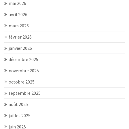
mai 2026
avril 2026
mars 2026
février 2026
janvier 2026
décembre 2025
novembre 2025
octobre 2025
septembre 2025
août 2025
juillet 2025
juin 2025