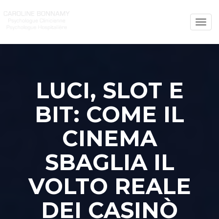
Toggl
naviga
LUCI, SLOT E
BIT: COME IL
CINEMA
SBAGLIA IL
VOLTO REALE
DEI CASINÒ