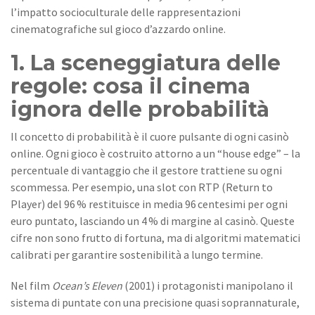
l’impatto socioculturale delle rappresentazioni
cinematografiche sul gioco d’azzardo online.
1. La sceneggiatura delle
regole: cosa il cinema
ignora delle probabilità
Il concetto di probabilità è il cuore pulsante di ogni casinò
online. Ogni gioco è costruito attorno a un “house edge” – la
percentuale di vantaggio che il gestore trattiene su ogni
scommessa. Per esempio, una slot con RTP (Return to
Player) del 96 % restituisce in media 96 centesimi per ogni
euro puntato, lasciando un 4 % di margine al casinò. Queste
cifre non sono frutto di fortuna, ma di algoritmi matematici
calibrati per garantire sostenibilità a lungo termine.
Nel film
Ocean’s Eleven
(2001) i protagonisti manipolano il
sistema di puntate con una precisione quasi soprannaturale,