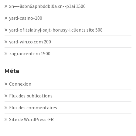
xn—-8sbn6aphbddbl0a.xn--p1ai 1500
yard-casino-100
yard-ofitsialnyj-sajt-bonusy-i.clients.site 508
yard-win.co.com 200
zagrancentr.ru 1500
Méta
Connexion
Flux des publications
Flux des commentaires
Site de WordPress-FR