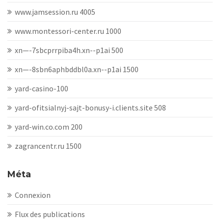
www.jamsession.ru 4005
www.montessori-center.ru 1000
xn—-7sbcprrpiba4h.xn--p1ai 500
xn—-8sbn6aphbddbl0a.xn--p1ai 1500
yard-casino-100
yard-ofitsialnyj-sajt-bonusy-i.clients.site 508
yard-win.co.com 200
zagrancentr.ru 1500
Méta
Connexion
Flux des publications