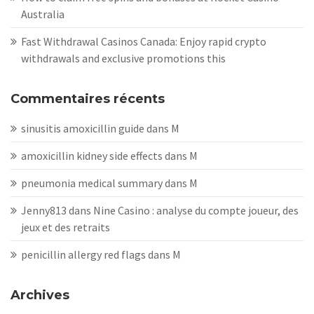
Australia
Fast Withdrawal Casinos Canada: Enjoy rapid crypto
withdrawals and exclusive promotions this
Commentaires récents
sinusitis amoxicillin guide
dans
M
amoxicillin kidney side effects
dans
M
pneumonia medical summary
dans
M
Jenny813
dans
Nine Casino : analyse du compte joueur, des
jeux et des retraits
penicillin allergy red flags
dans
M
Archives