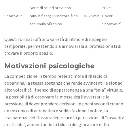
Serie di round brevi con
“Live
Shoot‑out
buy‑in fisso; il vincitore è chi
20‑25 min
Poker
accumula più chips.
Shoot‑out”.
Questi formati offrono varietà di ritmo e di impegno
temporale, permettendo sia ai novizi sia ai professionisti di
trovare il proprio spazio.
Motivazioni psicologiche
La competizione in tempo reale stimola il rilascio di
dopamina, la stessa sostanza che rende avvincenti le slot ad
alta volatilità. Il senso di appartenenza a una “sala” virtuale,
la possibilità di osservare le mosse degli avversari e la
pressione di dover prendere decisioni in pochi secondi creano
un mix unico di adrenalina e soddisfazione. Inoltre, la
trasparenza del flusso video riduce la percezione di “casualità
artificiale”, aumentando la fiducia del giocatore nella