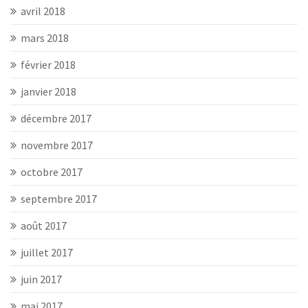
avril 2018
mars 2018
février 2018
janvier 2018
décembre 2017
novembre 2017
octobre 2017
septembre 2017
août 2017
juillet 2017
juin 2017
mai 2017