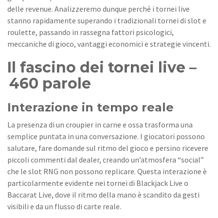
delle revenue. Analizzeremo dunque perché i tornei live
stanno rapidamente superando i tradizionali tornei di slot e
roulette, passando in rassegna fattori psicologici,
meccaniche di gioco, vantaggi economici e strategie vincenti.
Il fascino dei tornei live –
460 parole
Interazione in tempo reale
La presenza di un croupier in carne e ossa trasforma una
semplice puntata in una conversazione. I giocatori possono
salutare, fare domande sul ritmo del gioco e persino ricevere
piccoli commenti dal dealer, creando un’atmosfera “social”
che le slot RNG non possono replicare. Questa interazione è
particolarmente evidente nei tornei di Blackjack Live o
Baccarat Live, dove il ritmo della mano è scandito da gesti
visibili e da un flusso di carte reale.