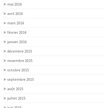
mai 2016
avril 2016
mars 2016
février 2016
janvier 2016
décembre 2015
novembre 2015
octobre 2015
septembre 2015
août 2015
juillet 2015
juin 2015