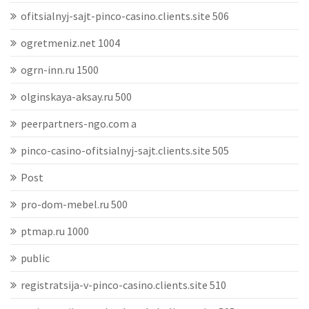
ofitsialnyj-sajt-pinco-casino.clients.site 506
ogretmeniz.net 1004
ogrn-inn.ru 1500
olginskaya-aksay.ru 500
peerpartners-ngo.com a
pinco-casino-ofitsialnyj-sajt.clients.site 505
Post
pro-dom-mebel.ru 500
ptmap.ru 1000
public
registratsija-v-pinco-casino.clients.site 510