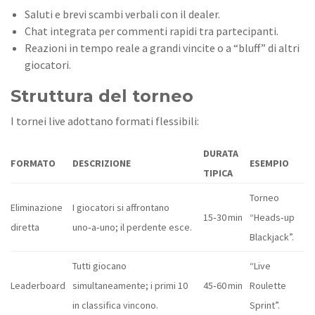
Saluti e brevi scambi verbali con il dealer.
Chat integrata per commenti rapidi tra partecipanti.
Reazioni in tempo reale a grandi vincite o a “bluff” di altri
giocatori.
Struttura del torneo
I tornei live adottano formati flessibili:
DURATA
FORMATO
DESCRIZIONE
ESEMPIO
TIPICA
Torneo
Eliminazione
I giocatori si affrontano
15‑30 min
“Heads‑up
diretta
uno‑a‑uno; il perdente esce.
Blackjack”.
Tutti giocano
“Live
Leaderboard
simultaneamente; i primi 10
45‑60 min
Roulette
in classifica vincono.
Sprint”.