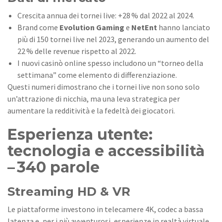
Crescita annua dei tornei live: +28 % dal 2022 al 2024.
Brand come
Evolution Gaming
e
NetEnt
hanno lanciato
più di 150 tornei live nel 2023, generando un aumento del
22 % delle revenue rispetto al 2022.
I nuovi casinò online spesso includono un “torneo della
settimana” come elemento di differenziazione.
Questi numeri dimostrano che i tornei live non sono solo
un’attrazione di nicchia, ma una leva strategica per
aumentare la redditività e la fedeltà dei giocatori.
Esperienza utente:
tecnologia e accessibilità
– 340 parole
Streaming HD & VR
Le piattaforme investono in telecamere 4K, codec a bassa
latenza e, per i più avventurosi, esperienze in realtà virtuale.