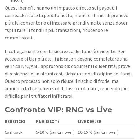
lusso)
Questi benefit hanno un impatto diretto sui payout: i
cashback riduce la perdita netta, mentre i limiti di prelievo
più alti consentono di incassare grandi vincite senza dover
“splittare” i fondi in più transazioni, riducendo le
commissioni.
Il collegamento con la sicurezza dei fondi è evidente. Per
accedere ai tier più alti, i giocatori devono completare una
verifica KYC/AML approfondita: documenti d’identità, prove
di residenza e, in alcuni casi, dichiarazioni di origine dei fondi.
Questo processo non solo riduce il rischio di frode, ma
aumenta la trasparenza del flusso di denaro, rendendo più
difficile per i truffatori infiltrarsi.
Confronto VIP: RNG vs Live
BENEFICIO
RNG (SLOT)
LIVE DEALER
Cashback
5‑10 % (sui turnover)
10‑15 % (sui turnover)