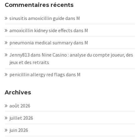
Commentaires récents
sinusitis amoxicillin guide
dans
M
amoxicillin kidney side effects
dans
M
pneumonia medical summary
dans
M
Jenny813
dans
Nine Casino : analyse du compte joueur, des
jeux et des retraits
penicillin allergy red flags
dans
M
Archives
août 2026
juillet 2026
juin 2026