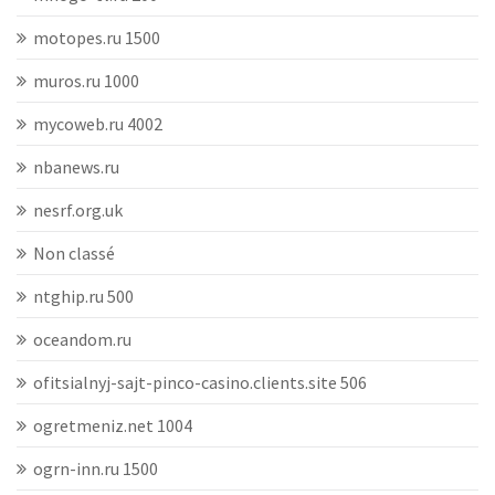
motopes.ru 1500
muros.ru 1000
mycoweb.ru 4002
nbanews.ru
nesrf.org.uk
Non classé
ntghip.ru 500
oceandom.ru
ofitsialnyj-sajt-pinco-casino.clients.site 506
ogretmeniz.net 1004
ogrn-inn.ru 1500