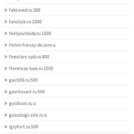
faktoved.ru 200
fanstyle.ru 1000
feelyourbody.ru 1500
fishin-frenzy-de.com a
fivestars-spb.ru 800
florencia-luxe.ru 1500
gairb56.ru 500
gavrilovart.ru 500
goldloot.ru a
gosuslugi-site.ru a
igryfort.ru 500