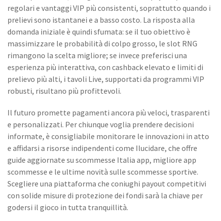
regolari e vantaggi VIP più consistenti, soprattutto quando i
prelievi sono istantanei e a basso costo. La risposta alla
domanda iniziale è quindi sfumata: se il tuo obiettivo è
massimizzare le probabilità di colpo grosso, le slot RNG
rimangono la scelta migliore; se invece preferisci una
esperienza più interattiva, con cashback elevato e limiti di
prelievo più alti, i tavoli Live, supportati da programmi VIP
robusti, risultano più profittevoli.
Il futuro promette pagamenti ancora più veloci, trasparenti
e personalizzati. Per chiunque voglia prendere decisioni
informate, è consigliabile monitorare le innovazioni in atto
e affidarsi a risorse indipendenti come Ilucidare, che offre
guide aggiornate su scommesse Italia app, migliore app
scommesse e le ultime novità sulle scommesse sportive.
Scegliere una piattaforma che coniughi payout competitivi
con solide misure di protezione dei fondi sarà la chiave per
godersi il gioco in tutta tranquillità.