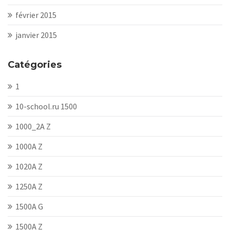
février 2015
janvier 2015
Catégories
1
10-school.ru 1500
1000_2A Z
1000A Z
1020A Z
1250A Z
1500A G
1500A Z