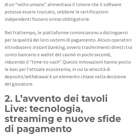
di un “volto umano” alimentava il timore che il software
potesse essere truccato, sebbene le certificazioni
indipendenti fossero ormai obbligatorie.
Nel frattempo, le piattaforme cominciarono a distinguersi
per la qualità dei loro sistemi di pagamento. Alcuni operatori
introdussero
instant banking
, ovvero trasferimenti diretti tra
conto bancario e wallet del casinò in pochi secondi,
riducendo il “time‑to‑cash”. Queste innovazioni hanno posto
le basi per l’attuale ecosistema, in cui la velocità di
deposito/withdrawal è un elemento chiave nella decisione
del giocatore.
2. L’avvento dei tavoli
Live: tecnologia,
streaming e nuove sfide
di pagamento