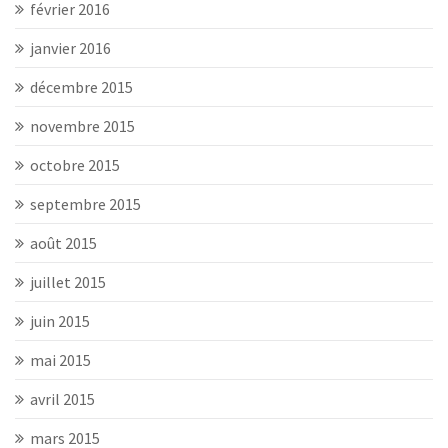
février 2016
janvier 2016
décembre 2015
novembre 2015
octobre 2015
septembre 2015
août 2015
juillet 2015
juin 2015
mai 2015
avril 2015
mars 2015