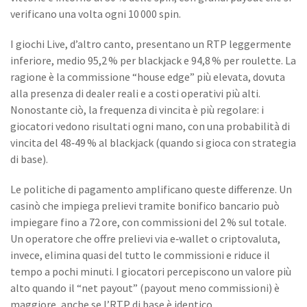
verificano una volta ogni 10 000 spin.
I giochi Live, d’altro canto, presentano un RTP leggermente
inferiore, medio 95,2 % per blackjack e 94,8 % per roulette. La
ragione è la commissione “house edge” più elevata, dovuta
alla presenza di dealer reali e a costi operativi più alti.
Nonostante ciò, la frequenza di vincita è più regolare: i
giocatori vedono risultati ogni mano, con una probabilità di
vincita del 48‑49 % al blackjack (quando si gioca con strategia
di base).
Le politiche di pagamento amplificano queste differenze. Un
casinò che impiega prelievi tramite bonifico bancario può
impiegare fino a 72 ore, con commissioni del 2 % sul totale.
Un operatore che offre prelievi via e‑wallet o criptovaluta,
invece, elimina quasi del tutto le commissioni e riduce il
tempo a pochi minuti. I giocatori percepiscono un valore più
alto quando il “net payout” (payout meno commissioni) è
maggiore, anche se l’RTP di base è identico.