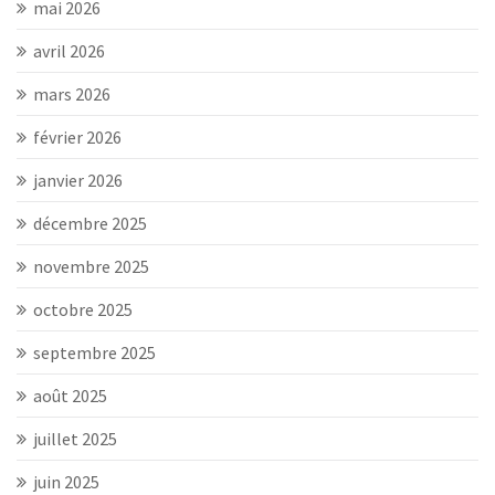
mai 2026
avril 2026
mars 2026
février 2026
janvier 2026
décembre 2025
novembre 2025
octobre 2025
septembre 2025
août 2025
juillet 2025
juin 2025