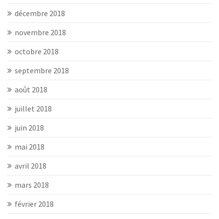
décembre 2018
novembre 2018
octobre 2018
septembre 2018
août 2018
juillet 2018
juin 2018
mai 2018
avril 2018
mars 2018
février 2018