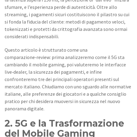
sfumare, e l’esperienza perde di autenticità. Oltre allo
streaming, i pagamenti sicuri costituiscono il pilastro su cui
si fonda la fiducia del cliente: metodi di pagamento veloci,
tokenizzati e protetti da crittografia avanzata sono ormai
considerati indispensabili.
Questo articolo è strutturato come una
comparazione‑review: prima analizzeremo come il 5G sta
cambiando il mobile gaming, poi valuteremo le interfacce
live‑dealer, la sicurezza dei pagamenti, e infine
confronteremo tre dei principali operatori presenti sul
mercato italiano. Chiudiamo con uno sguardo alle normative
italiane, alle preferenze dei giocatori e a qualche consiglio
pratico per chi desidera muoversi in sicurezza nel nuovo
panorama digitale.
2. 5G e la Trasformazione
del Mobile Gaming