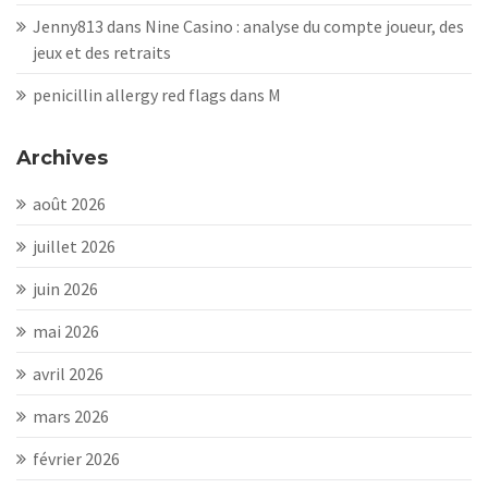
Jenny813
dans
Nine Casino : analyse du compte joueur, des
jeux et des retraits
penicillin allergy red flags
dans
M
Archives
août 2026
juillet 2026
juin 2026
mai 2026
avril 2026
mars 2026
février 2026