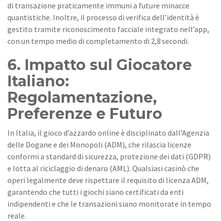
di transazione praticamente immuni a future minacce
quantistiche. Inoltre, il processo di verifica dell’identità è
gestito tramite riconoscimento facciale integrato nell’app,
con un tempo medio di completamento di 2,8 secondi.
6. Impatto sul Giocatore
Italiano:
Regolamentazione,
Preferenze e Futuro
In Italia, il gioco d’azzardo online è disciplinato dall’Agenzia
delle Dogane e dei Monopoli (ADM), che rilascia licenze
conformi a standard di sicurezza, protezione dei dati (GDPR)
e lotta al riciclaggio di denaro (AML). Qualsiasi casinò che
operi legalmente deve rispettare il requisito di licenza ADM,
garantendo che tutti i giochi siano certificati da enti
indipendenti e che le transazioni siano monitorate in tempo
reale.