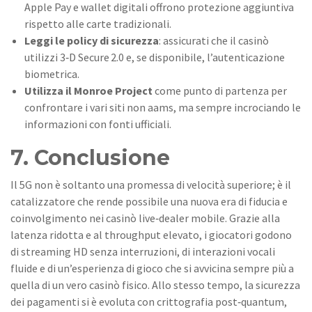
Apple Pay e wallet digitali offrono protezione aggiuntiva
rispetto alle carte tradizionali.
Leggi le policy di sicurezza
: assicurati che il casinò
utilizzi 3‑D Secure 2.0 e, se disponibile, l’autenticazione
biometrica.
Utilizza il Monroe Project
come punto di partenza per
confrontare i vari siti non aams, ma sempre incrociando le
informazioni con fonti ufficiali.
7. Conclusione
Il 5G non è soltanto una promessa di velocità superiore; è il
catalizzatore che rende possibile una nuova era di fiducia e
coinvolgimento nei casinò live‑dealer mobile. Grazie alla
latenza ridotta e al throughput elevato, i giocatori godono
di streaming HD senza interruzioni, di interazioni vocali
fluide e di un’esperienza di gioco che si avvicina sempre più a
quella di un vero casinò fisico. Allo stesso tempo, la sicurezza
dei pagamenti si è evoluta con crittografia post‑quantum,