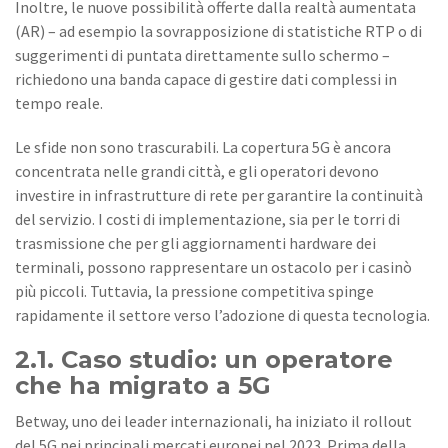
Inoltre, le nuove possibilità offerte dalla realtà aumentata
(AR) – ad esempio la sovrapposizione di statistiche RTP o di
suggerimenti di puntata direttamente sullo schermo –
richiedono una banda capace di gestire dati complessi in
tempo reale.
Le sfide non sono trascurabili. La copertura 5G è ancora
concentrata nelle grandi città, e gli operatori devono
investire in infrastrutture di rete per garantire la continuità
del servizio. I costi di implementazione, sia per le torri di
trasmissione che per gli aggiornamenti hardware dei
terminali, possono rappresentare un ostacolo per i casinò
più piccoli. Tuttavia, la pressione competitiva spinge
rapidamente il settore verso l’adozione di questa tecnologia.
2.1. Caso studio: un operatore
che ha migrato a 5G
Betway, uno dei leader internazionali, ha iniziato il rollout
del 5G nei principali mercati europei nel 2023. Prima della