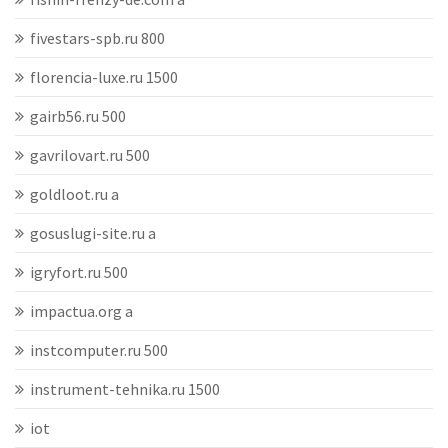
fivestars-spb.ru 800
florencia-luxe.ru 1500
gairb56.ru 500
gavrilovart.ru 500
goldloot.ru a
gosuslugi-site.ru a
igryfort.ru 500
impactua.org a
instcomputer.ru 500
instrument-tehnika.ru 1500
iot