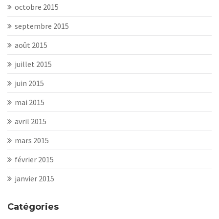
octobre 2015
septembre 2015
août 2015
juillet 2015
juin 2015
mai 2015
avril 2015
mars 2015
février 2015
janvier 2015
Catégories