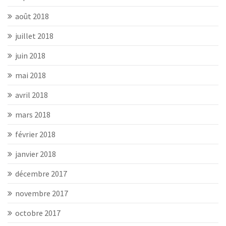
août 2018
juillet 2018
juin 2018
mai 2018
avril 2018
mars 2018
février 2018
janvier 2018
décembre 2017
novembre 2017
octobre 2017