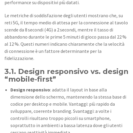
performance su dispositivi più datati.
Le metriche di soddisfazione degli utenti mostrano che, su
reti 5G, il tempo medio di attesa per la connessione al tavolo
scende da 8 secondi (4G) a 2 secondi, mentre il tasso di
abbandono durante le prime 5 minuti di gioco passa dal 22 %
al 12 %. Questi numeri indicano chiaramente che la velocità
di connessione è un fattore determinante per la
fidelizzazione.
3.1. Design responsivo vs. design
“mobile‑first”
Design responsivo
: adatta il layout in base alla
dimensione dello schermo, mantenendo la stessa base di
codice per desktop e mobile. Vantaggi: più rapido da
sviluppare, coerente branding. Svantaggi: a volte i
controlli risultano troppo piccoli su smartphone,
soprattutto in ambienti a bassa latenza dove gli utenti
cercano reattività immediata.