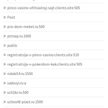
pinco-casino-ofitsialnyj-sajt.clients.site 505
Post
pro-dom-mebel.ru 500
ptmap.ru 1000
public
registratsija-v-pinco-casino.clients.site 510
registratsija-v-pokerdom-kak.clients.site 505
rubds54.ru 1500
sadovyi.ru a
sch2kr.ru 500
school8-plast.ru 1500