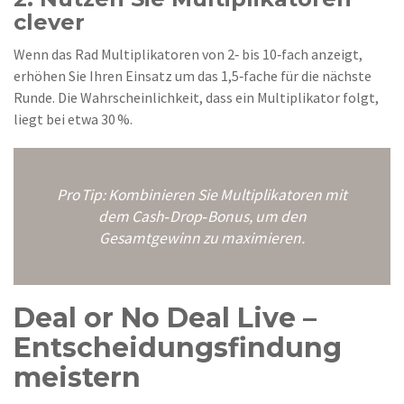
clever
Wenn das Rad Multiplikatoren von 2‑ bis 10‑fach anzeigt,
erhöhen Sie Ihren Einsatz um das 1,5‑fache für die nächste
Runde. Die Wahrscheinlichkeit, dass ein Multiplikator folgt,
liegt bei etwa 30 %.
Pro Tip: Kombinieren Sie Multiplikatoren mit
dem Cash‑Drop‑Bonus, um den
Gesamtgewinn zu maximieren.
Deal or No Deal Live –
Entscheidungsfindung
meistern