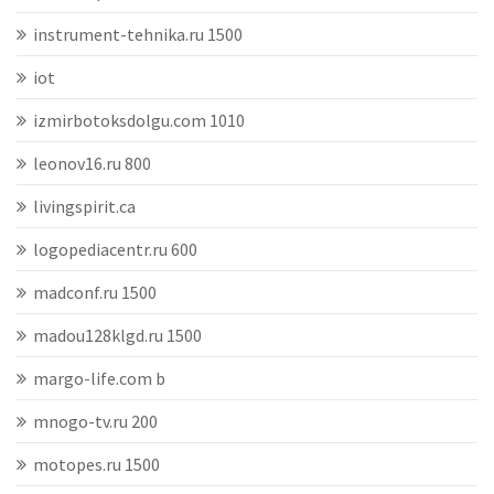
instrument-tehnika.ru 1500
iot
izmirbotoksdolgu.com 1010
leonov16.ru 800
livingspirit.ca
logopediacentr.ru 600
madconf.ru 1500
madou128klgd.ru 1500
margo-life.com b
mnogo-tv.ru 200
motopes.ru 1500