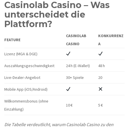
Casinolab Casino – Was
unterscheidet die
Plattform?
CASINOLAB
KONKURRENZ
FEATURE
CASINO
A
Lizenz (MGA & DGE)
Auszahlungsgeschwindigkeit
24 h (E‑Wallet)
48 h
Live‑Dealer‑Angebot
30+ Spiele
20
Mobile App (iOS/Android)
Willkommensbonus (ohne
10 €
5 €
Einzahlung)
Die Tabelle verdeutlicht, warum
Casinolab Casino
zu den