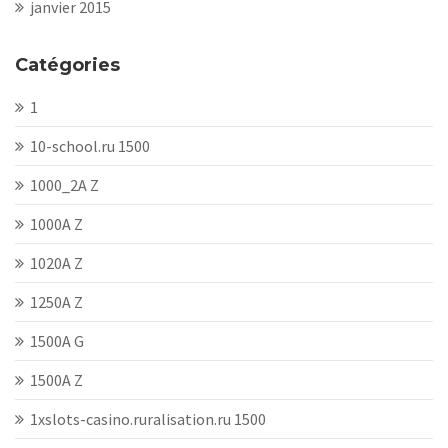
janvier 2015
Catégories
1
10-school.ru 1500
1000_2A Z
1000A Z
1020A Z
1250A Z
1500A G
1500A Z
1xslots-casino.ruralisation.ru 1500