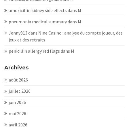
amoxicillin kidney side effects
dans
M
pneumonia medical summary
dans
M
Jenny813
dans
Nine Casino : analyse du compte joueur, des
jeux et des retraits
penicillin allergy red flags
dans
M
Archives
août 2026
juillet 2026
juin 2026
mai 2026
avril 2026