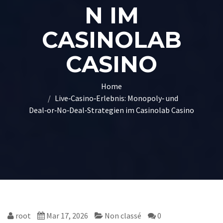
N IM
CASINOLAB
CASINO
Home
Live‑Casino‑Erlebnis: Monopoly‑ und
Deal‑or‑No‑Deal‑Strategien im Casinolab Casino
root
Mar 17, 2026
Non classé
0