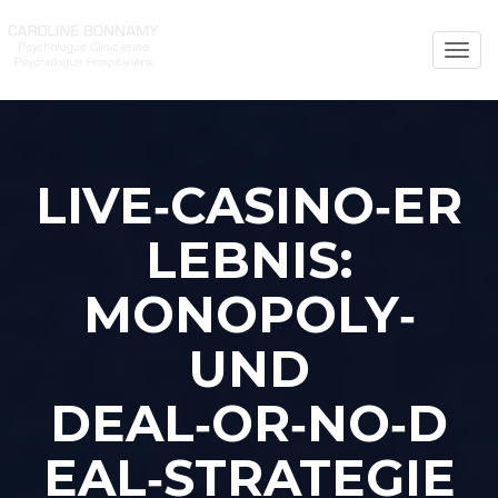
Toggl
naviga
LIVE‑CASINO‑ER
LEBNIS:
MONOPOLY‑
UND
DEAL‑OR‑NO‑D
EAL‑STRATEGIE