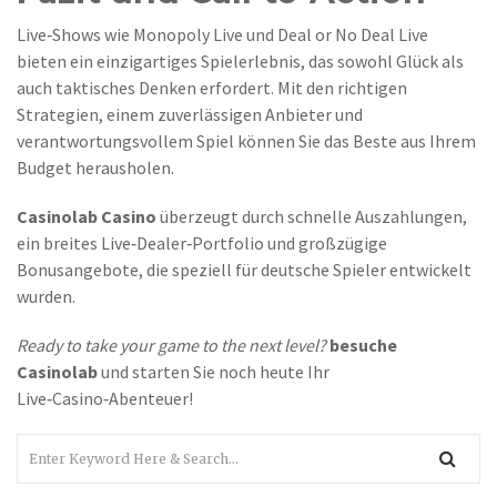
Live‑Shows wie Monopoly Live und Deal or No Deal Live
bieten ein einzigartiges Spielerlebnis, das sowohl Glück als
auch taktisches Denken erfordert. Mit den richtigen
Strategien, einem zuverlässigen Anbieter und
verantwortungsvollem Spiel können Sie das Beste aus Ihrem
Budget herausholen.
Casinolab Casino
überzeugt durch schnelle Auszahlungen,
ein breites Live‑Dealer‑Portfolio und großzügige
Bonusangebote, die speziell für deutsche Spieler entwickelt
wurden.
Ready to take your game to the next level?
besuche
Casinolab
und starten Sie noch heute Ihr
Live‑Casino‑Abenteuer!