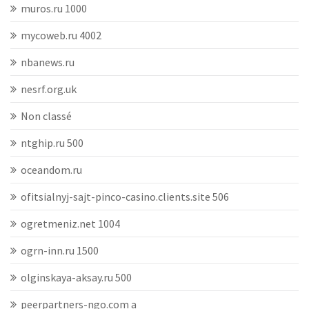
muros.ru 1000
mycoweb.ru 4002
nbanews.ru
nesrf.org.uk
Non classé
ntghip.ru 500
oceandom.ru
ofitsialnyj-sajt-pinco-casino.clients.site 506
ogretmeniz.net 1004
ogrn-inn.ru 1500
olginskaya-aksay.ru 500
peerpartners-ngo.com a