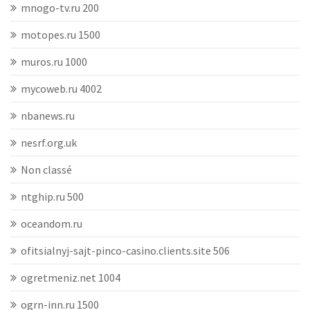
mnogo-tv.ru 200
motopes.ru 1500
muros.ru 1000
mycoweb.ru 4002
nbanews.ru
nesrf.org.uk
Non classé
ntghip.ru 500
oceandom.ru
ofitsialnyj-sajt-pinco-casino.clients.site 506
ogretmeniz.net 1004
ogrn-inn.ru 1500