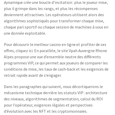
dynamique crée une boucle d’incitation : plus le joueur mise,
plus il grimpe dans les rangs, et plus les récompenses
deviennent attractives. Les opérateurs utilisent alors des
algorithmes sophistiqués pour transformer chaque mise,
chaque pari sportif ou chaque session de machines à sous en
une donnée exploitable.
Pour découvrir le
meilleur casino en ligne
et profiter de ses
offres, cliquez ici. En parallèle, le site Vpah Auvergne Rhone
Alpes propose une vue d’ensemble neutre des différents
programmes VIP, ce qui permet aux joueurs de comparer les
conditions de mise, les taux de cash‑back et les exigences de
retrait rapide avant de s’engager.
Dans les paragraphes qui suivent, nous décortiquerons le
mécanisme technique derrière les statuts VIP : architecture
des niveaux, algorithmes de segmentation, calcul du ROI
pour l’opérateur, exigences légales et perspectives
d’évolution avec les NFT et les cryptomonnaies.