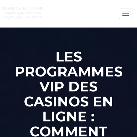
Toggl
naviga
LES
PROGRAMMES
VIP DES
CASINOS EN
LIGNE :
COMMENT