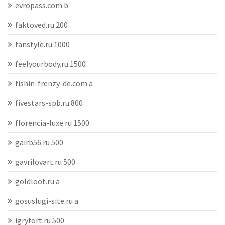
evropass.com b
faktoved.ru 200
fanstyle.ru 1000
feelyourbody.ru 1500
fishin-frenzy-de.com a
fivestars-spb.ru 800
florencia-luxe.ru 1500
gairb56.ru 500
gavrilovart.ru 500
goldloot.ru a
gosuslugi-site.ru a
igryfort.ru 500