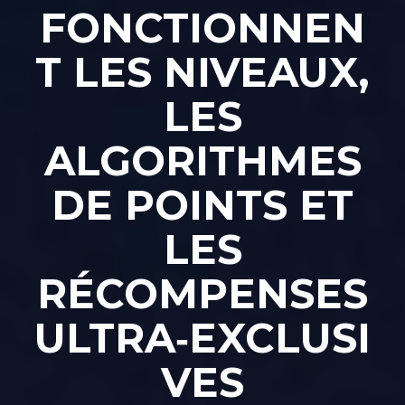
FONCTIONNEN
T LES NIVEAUX,
LES
ALGORITHMES
DE POINTS ET
LES
RÉCOMPENSES
ULTRA‑EXCLUSI
VES