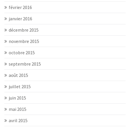
février 2016
janvier 2016
décembre 2015
novembre 2015
octobre 2015
septembre 2015
août 2015
juillet 2015
juin 2015
mai 2015
avril 2015