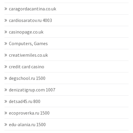
caragordacantina.co.uk
cardiosaratov.ru 4003
casinopage.co.uk
Computers, Games
creativemiles.co.uk
credit card casino
degschool.ru 1500
denizatigrup.com 1007
detsad45.ru 800
ecoproverka.ru 1500
edu-alania.ru 1500