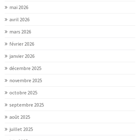
mai 2026
avril 2026
mars 2026
février 2026
janvier 2026
décembre 2025
novembre 2025
octobre 2025
septembre 2025
août 2025
juillet 2025