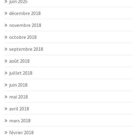
juin 2025
décembre 2018
novembre 2018
octobre 2018
septembre 2018
août 2018
juillet 2018
juin 2018
mai 2018
avril 2018
mars 2018
février 2018