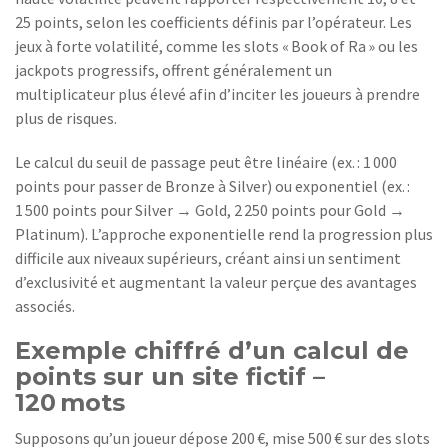
25 points, selon les coefficients définis par l’opérateur. Les
jeux à forte volatilité, comme les slots « Book of Ra » ou les
jackpots progressifs, offrent généralement un
multiplicateur plus élevé afin d’inciter les joueurs à prendre
plus de risques.
Le calcul du seuil de passage peut être linéaire (ex. : 1 000
points pour passer de Bronze à Silver) ou exponentiel (ex. :
1 500 points pour Silver → Gold, 2 250 points pour Gold →
Platinum). L’approche exponentielle rend la progression plus
difficile aux niveaux supérieurs, créant ainsi un sentiment
d’exclusivité et augmentant la valeur perçue des avantages
associés.
Exemple chiffré d’un calcul de
points sur un site fictif –
120 mots
Supposons qu’un joueur dépose 200 €, mise 500 € sur des slots