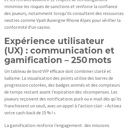
minimise les risques de sanctions et renforce la confiance
des joueurs, notamment lorsqu’ils consultent des ressources
neutres comme Vpah Auvergne Rhone Alpes pour vérifier la
conformité d’un casino.
Expérience utilisateur
(UX) : communication et
gamification – 250 mots
Un tableau de bord VIP efficace doit combiner clarté et
ludisme. La visualisation des points utilise des barres de
progression colorées, des badges animés et des compteurs
de temps restant avant l’expiration des récompenses. Les
joueurs reçoivent des notifications push ou e‑mail dès qu’ils
franchissent un seuil, avec un appel à l’action clair : « Activez
votre cash‑back de 15 % ! ».
La gamification renforce l’engagement : des missions