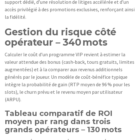
support dédié, d’une résolution de litiges accélérée et d’un
accès privilégié à des promotions exclusives, renforçant ainsi
la fidélité.
Gestion du risque côté
opérateur – 340 mots
Calculer le coût d’un programme VIP revient à estimer la
valeur attendue des bonus (cash‑back, tours gratuits, limites
augmentées) et à la comparer aux revenus additionnels
générés par le joueur. Un modèle de coût‑bénéfice typique
intègre la probabilité de gain (RTP moyen de 96 % pour les
slots), le churn prévu et le revenu moyen par utilisateur
(ARPU).
Tableau comparatif de ROI
moyen par rang dans trois
grands opérateurs – 130 mots