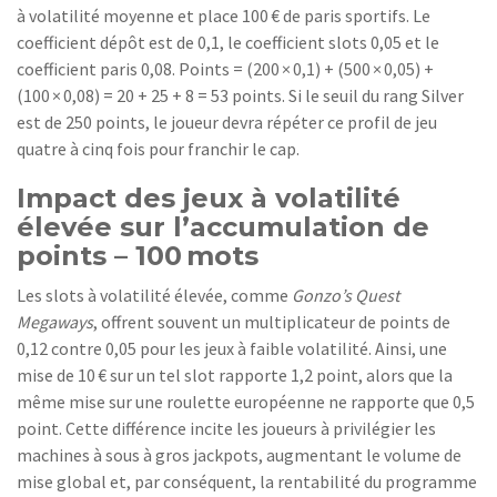
à volatilité moyenne et place 100 € de paris sportifs. Le
coefficient dépôt est de 0,1, le coefficient slots 0,05 et le
coefficient paris 0,08. Points = (200 × 0,1) + (500 × 0,05) +
(100 × 0,08) = 20 + 25 + 8 = 53 points. Si le seuil du rang Silver
est de 250 points, le joueur devra répéter ce profil de jeu
quatre à cinq fois pour franchir le cap.
Impact des jeux à volatilité
élevée sur l’accumulation de
points – 100 mots
Les slots à volatilité élevée, comme
Gonzo’s Quest
Megaways
, offrent souvent un multiplicateur de points de
0,12 contre 0,05 pour les jeux à faible volatilité. Ainsi, une
mise de 10 € sur un tel slot rapporte 1,2 point, alors que la
même mise sur une roulette européenne ne rapporte que 0,5
point. Cette différence incite les joueurs à privilégier les
machines à sous à gros jackpots, augmentant le volume de
mise global et, par conséquent, la rentabilité du programme