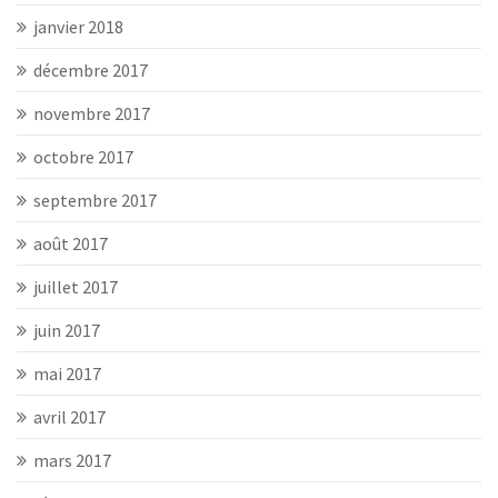
janvier 2018
décembre 2017
novembre 2017
octobre 2017
septembre 2017
août 2017
juillet 2017
juin 2017
mai 2017
avril 2017
mars 2017