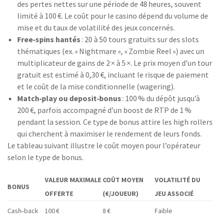
des pertes nettes sur une période de 48 heures, souvent
limité à 100 €. Le coût pour le casino dépend du volume de
mise et du taux de volatilité des jeux concernés.
Free‑spins hantés
: 20 à 50 tours gratuits sur des slots
thématiques (ex. « Nightmare », « Zombie Reel ») avec un
multiplicateur de gains de 2 × à 5 ×. Le prix moyen d’un tour
gratuit est estimé à 0,30 €, incluant le risque de paiement
et le coût de la mise conditionnelle (wagering).
Match‑play ou deposit‑bonus
: 100 % du dépôt jusqu’à
200 €, parfois accompagné d’un boost de RTP de 1 %
pendant la session. Ce type de bonus attire les high rollers
qui cherchent à maximiser le rendement de leurs fonds.
Le tableau suivant illustre le coût moyen pour l’opérateur
selon le type de bonus.
VALEUR MAXIMALE
COÛT MOYEN
VOLATILITÉ DU
BONUS
OFFERTE
(€/JOUEUR)
JEU ASSOCIÉ
Cash‑back
100 €
8 €
Faible