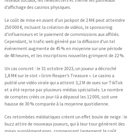
réseaux sociaux, les newsletters et même les panneaux
d’affichage des casinos physiques.
Le coût de mise en avant d’un jackpot de 2 M€ peut atteindre
250 000 €, incluant la création de vidéos, le sponsoring
d’influenceurs et le paiement de commissions aux affiliés.
Cependant, le trafic web généré par la diffusion d’un tel
événement augmente de 45 % en moyenne sur une période
de 48 heures, et les inscriptions nouvelles grimpent de 22 %.
Un cas concret : le 31 octobre 2023, un joueur a décroché
1,8 M€ sur le slot « Grim Reaper’s Treasure ». Le casino a
publié une vidéo virale qui a atteint 3,2 M de vues sur TikTok
et a été reprise par plusieurs médias spécialisés. Le nombre
de comptes créés ce jour‑là a dépassé les 12 000, soit une
hausse de 30 % comparée à la moyenne quotidienne.
Ces retombées médiatiques créent un effet boule de neige : le
buzz attire de nouveaux joueurs, qui à leur tour génèrent des
mises supplémentaires, compensant largement le coût