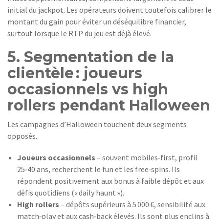
initial du jackpot. Les opérateurs doivent toutefois calibrer le
montant du gain pour éviter un déséquilibre financier,
surtout lorsque le RTP du jeu est déjà élevé.
5. Segmentation de la
clientèle : joueurs
occasionnels vs high
rollers pendant Halloween
Les campagnes d’Halloween touchent deux segments
opposés.
Joueurs occasionnels
– souvent mobiles‑first, profil
25‑40 ans, recherchent le fun et les free‑spins. Ils
répondent positivement aux bonus à faible dépôt et aux
défis quotidiens (« daily haunt »).
High rollers
– dépôts supérieurs à 5 000 €, sensibilité aux
match‑play et aux cash‑back élevés. Ils sont plus enclins à