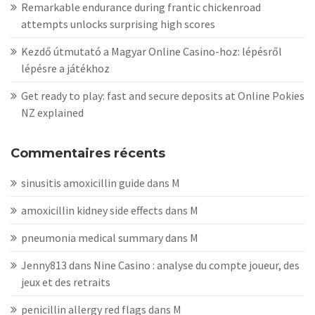
Remarkable endurance during frantic chickenroad
attempts unlocks surprising high scores
Kezdő útmutató a Magyar Online Casino-hoz: lépésről
lépésre a játékhoz
Get ready to play: fast and secure deposits at Online Pokies
NZ explained
Commentaires récents
sinusitis amoxicillin guide
dans
M
amoxicillin kidney side effects
dans
M
pneumonia medical summary
dans
M
Jenny813
dans
Nine Casino : analyse du compte joueur, des
jeux et des retraits
penicillin allergy red flags
dans
M