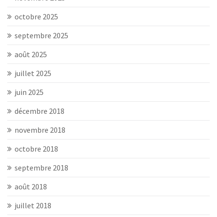
octobre 2025
septembre 2025
août 2025
juillet 2025
juin 2025
décembre 2018
novembre 2018
octobre 2018
septembre 2018
août 2018
juillet 2018