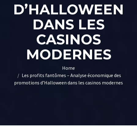
D’HALLOWEEN
DANS LES
CASINOS
MODERNES
Home
Les profits fantômes – Analyse économique des
promotions d’Halloween dans les casinos modernes