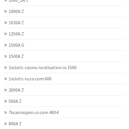
1000_2A Z
1000A Z
1020A Z
1250A Z
1500A G
1500A Z
1xslots-casino.ruralisation.ru 1500
1xslots-ru.co.com 600
2000A Z
500A Z
7kcasinojam.co.com 4004
800A Z