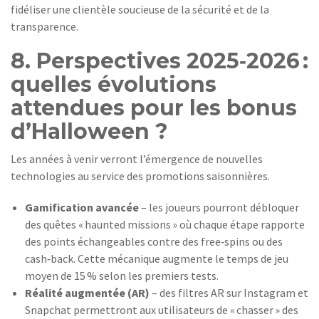
fidéliser une clientèle soucieuse de la sécurité et de la
transparence.
8. Perspectives 2025‑2026 :
quelles évolutions
attendues pour les bonus
d’Halloween ?
Les années à venir verront l’émergence de nouvelles
technologies au service des promotions saisonnières.
Gamification avancée
– les joueurs pourront débloquer
des quêtes « haunted missions » où chaque étape rapporte
des points échangeables contre des free‑spins ou des
cash‑back. Cette mécanique augmente le temps de jeu
moyen de 15 % selon les premiers tests.
Réalité augmentée (AR)
– des filtres AR sur Instagram et
Snapchat permettront aux utilisateurs de « chasser » des