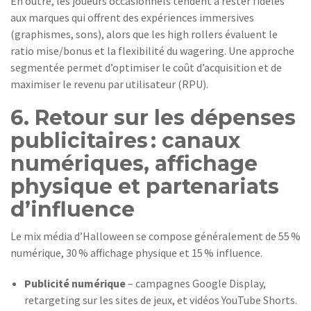
En outre, les joueurs occasionnels tendent à rester fidèles
aux marques qui offrent des expériences immersives
(graphismes, sons), alors que les high rollers évaluent le
ratio mise/bonus et la flexibilité du wagering. Une approche
segmentée permet d’optimiser le coût d’acquisition et de
maximiser le revenu par utilisateur (RPU).
6. Retour sur les dépenses
publicitaires : canaux
numériques, affichage
physique et partenariats
d’influence
Le mix média d’Halloween se compose généralement de 55 %
numérique, 30 % affichage physique et 15 % influence.
Publicité numérique
– campagnes Google Display,
retargeting sur les sites de jeux, et vidéos YouTube Shorts.