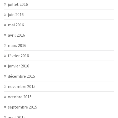
juillet 2016
juin 2016
mai 2016
avril 2016
mars 2016
février 2016
janvier 2016
décembre 2015
novembre 2015
octobre 2015
septembre 2015
août 2015