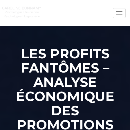
Toggl
naviga
LES PROFITS
FANTÔMES –
ANALYSE
ÉCONOMIQUE
DES
PROMOTIONS