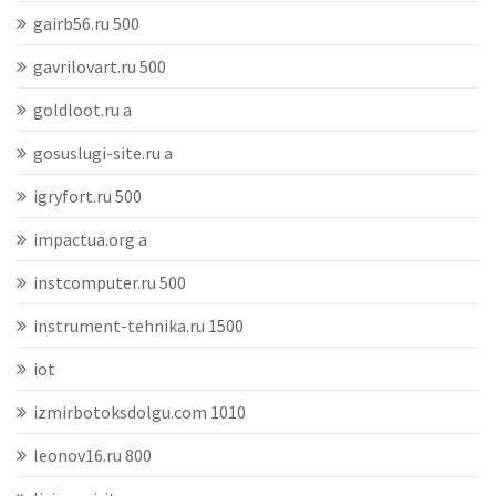
gairb56.ru 500
gavrilovart.ru 500
goldloot.ru a
gosuslugi-site.ru a
igryfort.ru 500
impactua.org a
instcomputer.ru 500
instrument-tehnika.ru 1500
iot
izmirbotoksdolgu.com 1010
leonov16.ru 800