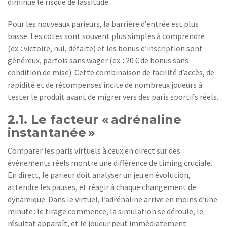
diminue le risque de lassitude.
Pour les nouveaux parieurs, la barrière d’entrée est plus
basse. Les cotes sont souvent plus simples à comprendre
(ex. : victoire, nul, défaite) et les bonus d’inscription sont
généreux, parfois sans wager (ex. : 20 € de bonus sans
condition de mise). Cette combinaison de facilité d’accès, de
rapidité et de récompenses incite de nombreux joueurs à
tester le produit avant de migrer vers des paris sportifs réels.
2.1. Le facteur « adrénaline
instantanée »
Comparer les paris virtuels à ceux en direct sur des
événements réels montre une différence de timing cruciale.
En direct, le parieur doit analyser un jeu en évolution,
attendre les pauses, et réagir à chaque changement de
dynamique. Dans le virtuel, l’adrénaline arrive en moins d’une
minute : le tirage commence, la simulation se déroule, le
résultat apparaît, et le joueur peut immédiatement