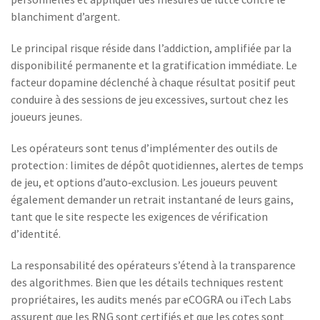
blanchiment d’argent.
Le principal risque réside dans l’addiction, amplifiée par la
disponibilité permanente et la gratification immédiate. Le
facteur dopamine déclenché à chaque résultat positif peut
conduire à des sessions de jeu excessives, surtout chez les
joueurs jeunes.
Les opérateurs sont tenus d’implémenter des outils de
protection : limites de dépôt quotidiennes, alertes de temps
de jeu, et options d’auto‑exclusion. Les joueurs peuvent
également demander un retrait instantané de leurs gains,
tant que le site respecte les exigences de vérification
d’identité.
La responsabilité des opérateurs s’étend à la transparence
des algorithmes. Bien que les détails techniques restent
propriétaires, les audits menés par eCOGRA ou iTech Labs
assurent que les RNG sont certifiés et que les cotes sont