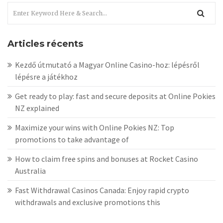
Articles récents
Kezdő útmutató a Magyar Online Casino-hoz: lépésről
lépésre a játékhoz
Get ready to play: fast and secure deposits at Online Pokies
NZ explained
Maximize your wins with Online Pokies NZ: Top
promotions to take advantage of
How to claim free spins and bonuses at Rocket Casino
Australia
Fast Withdrawal Casinos Canada: Enjoy rapid crypto
withdrawals and exclusive promotions this