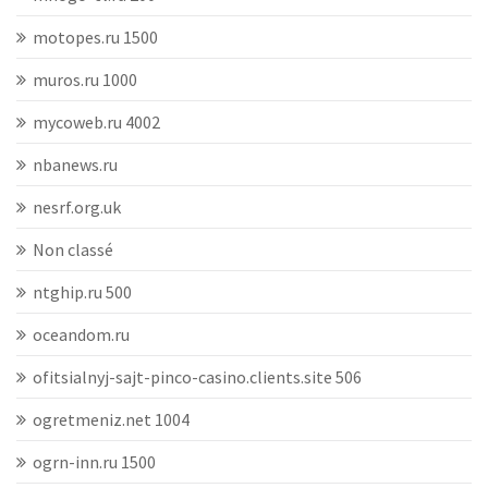
motopes.ru 1500
muros.ru 1000
mycoweb.ru 4002
nbanews.ru
nesrf.org.uk
Non classé
ntghip.ru 500
oceandom.ru
ofitsialnyj-sajt-pinco-casino.clients.site 506
ogretmeniz.net 1004
ogrn-inn.ru 1500