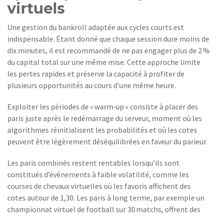
virtuels
Une gestion du bankroll adaptée aux cycles courts est
indispensable. Étant donné que chaque session dure moins de
dix minutes, il est recommandé de ne pas engager plus de 2 %
du capital total sur une même mise. Cette approche limite
les pertes rapides et préserve la capacité à profiter de
plusieurs opportunités au cours d’une même heure.
Exploiter les périodes de « warm‑up » consiste à placer des
paris juste après le redémarrage du serveur, moment où les
algorithmes réinitialisent les probabilités et où les cotes
peuvent être légèrement déséquilibrées en faveur du parieur.
Les paris combinés restent rentables lorsqu’ils sont
constitués d’événements à faible volatilité, comme les
courses de chevaux virtuelles où les favoris affichent des
cotes autour de 1,30. Les paris à long terme, par exemple un
championnat virtuel de football sur 30 matchs, offrent des