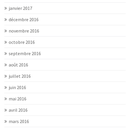
janvier 2017
décembre 2016
novembre 2016
octobre 2016
septembre 2016
août 2016
juillet 2016
juin 2016
mai 2016
avril 2016
mars 2016