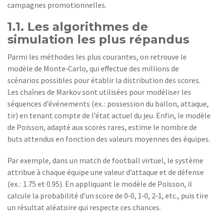
campagnes promotionnelles.
1.1. Les algorithmes de
simulation les plus répandus
Parmi les méthodes les plus courantes, on retrouve le
modèle de Monte‑Carlo, qui effectue des millions de
scénarios possibles pour établir la distribution des scores.
Les chaînes de Markov sont utilisées pour modéliser les
séquences d’événements (ex. : possession du ballon, attaque,
tir) en tenant compte de l’état actuel du jeu. Enfin, le modèle
de Poisson, adapté aux scores rares, estime le nombre de
buts attendus en fonction des valeurs moyennes des équipes.
Par exemple, dans un match de football virtuel, le système
attribue à chaque équipe une valeur d’attaque et de défense
(ex. : 1.75 et 0.95). En appliquant le modèle de Poisson, il
calcule la probabilité d’un score de 0‑0, 1‑0, 2‑1, etc., puis tire
un résultat aléatoire qui respecte ces chances.