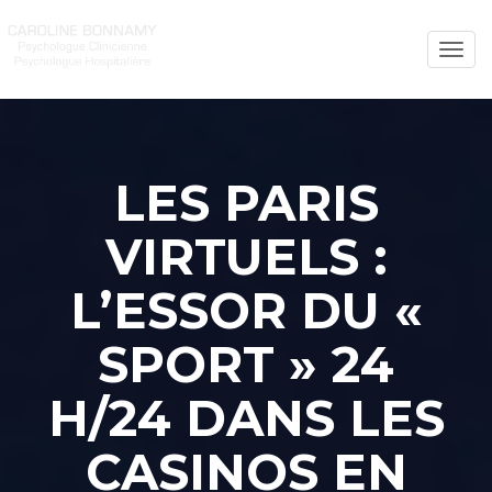
Toggl
naviga
LES PARIS
VIRTUELS :
L’ESSOR DU «
SPORT » 24
H/24 DANS LES
CASINOS EN