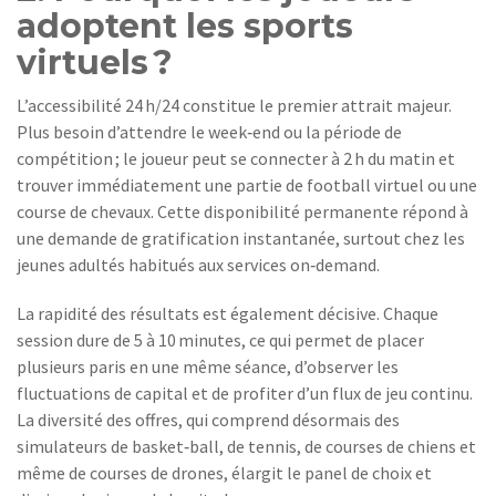
adoptent les sports
virtuels ?
L’accessibilité 24 h/24 constitue le premier attrait majeur.
Plus besoin d’attendre le week‑end ou la période de
compétition ; le joueur peut se connecter à 2 h du matin et
trouver immédiatement une partie de football virtuel ou une
course de chevaux. Cette disponibilité permanente répond à
une demande de gratification instantanée, surtout chez les
jeunes adultés habitués aux services on‑demand.
La rapidité des résultats est également décisive. Chaque
session dure de 5 à 10 minutes, ce qui permet de placer
plusieurs paris en une même séance, d’observer les
fluctuations de capital et de profiter d’un flux de jeu continu.
La diversité des offres, qui comprend désormais des
simulateurs de basket‑ball, de tennis, de courses de chiens et
même de courses de drones, élargit le panel de choix et