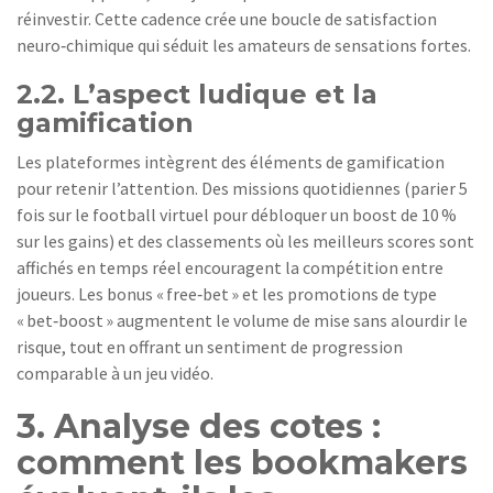
réinvestir. Cette cadence crée une boucle de satisfaction
neuro‑chimique qui séduit les amateurs de sensations fortes.
2.2. L’aspect ludique et la
gamification
Les plateformes intègrent des éléments de gamification
pour retenir l’attention. Des missions quotidiennes (parier 5
fois sur le football virtuel pour débloquer un boost de 10 %
sur les gains) et des classements où les meilleurs scores sont
affichés en temps réel encouragent la compétition entre
joueurs. Les bonus « free‑bet » et les promotions de type
« bet‑boost » augmentent le volume de mise sans alourdir le
risque, tout en offrant un sentiment de progression
comparable à un jeu vidéo.
3. Analyse des cotes :
comment les bookmakers