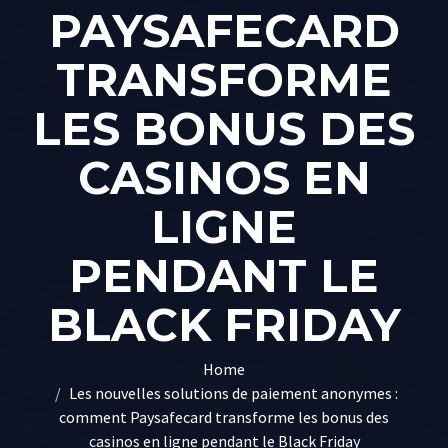
PAYSAFECARD
TRANSFORME
LES BONUS DES
CASINOS EN
LIGNE
PENDANT LE
BLACK FRIDAY
Home
Les nouvelles solutions de paiement anonymes :
comment Paysafecard transforme les bonus des
casinos en ligne pendant le Black Friday