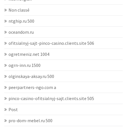
Non classé
ntghip.ru 500
oceandom.ru
ofitsialnyj-sajt-pinco-casino.clients.site 506
ogretmeniz.net 1004
ogrn-inn.ru 1500
olginskaya-aksay.ru 500
peerpartners-ngo.com a
pinco-casino-ofitsialnyj-sajt.clients.site 505
Post
pro-dom-mebel.ru 500