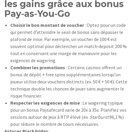
les gains grâce aux bonus
Pay‑as‑You‑Go
Choisir le bon montant de voucher
: Optez pour un code
qui permet d’atteindre le seuil de bonus sans dépasser le
plafond de mise. Par exemple, un voucher de 100 € est
souvent optimal pour déclencher un match‑deposit 200 %
tout en conservant une marge de manœuvre pour les
exigences de wagering.
Combiner les promotions
: Certains casinos offrent un
bonus de dépôt + free spins supplémentaires lorsqu’un
joueur utilise deux vouchers distincts (ex. 50 € + 50 €). Cette
technique double les chances de jouer sans augmenter le
risque financier.
Respecter les exigences de mise
: Le wagering typique
pour un bonus Paysafecard varie de 20x à 35x. Planifiez vos
sessions autour de jeux à RTP élevé (ex.
Starburst
96,1 %)
pour réduire le nombre de tours nécessaires.
Astuces Black Friday
: