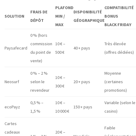
PLAFOND
COMPATIBILITÉ
FRAIS DE
DISPONIBILITÉ
SOLUTION
MIN /
BONUS
DÉPÔT
GÉOGRAPHIQUE
MAX
BLACK FRIDAY
0 % (hors
commission
10 € –
Très élevée
Paysafecard
40 + pays
du point de
500 €
(offres dédiées)
vente)
0 % – 2 %
Moyenne
10 € –
Neosurf
selon le
20 + pays
(certaines
300 €
revendeur
promotions)
0,5 % –
10 € –
Variable (selon le
ecoPayz
150 + pays
1,5 %
10 000 €
casino)
Cartes
Faible
cadeaux
20 € –