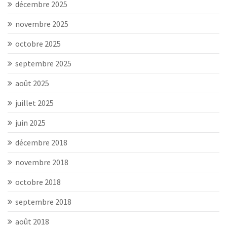
décembre 2025
novembre 2025
octobre 2025
septembre 2025
août 2025
juillet 2025
juin 2025
décembre 2018
novembre 2018
octobre 2018
septembre 2018
août 2018