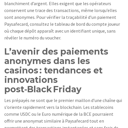
blanchiment d’argent. Elles exigent que les opérateurs
conservent une trace des transactions, même lorsqu’elles
sont anonymes. Pour vérifier la traçabilité d’un paiement
Paysafecard, consultez le tableau de bord du compte joueur
où chaque dépôt apparaît avec un identifiant unique, sans
révéler le numéro du voucher.
L’avenir des paiements
anonymes dans les
casinos : tendances et
innovations
post‑Black Friday
Les prépayés ne sont que le premier maillon d’une chaîne qui
s’oriente rapidement vers la blockchain. Les stablecoins
comme USDC ou le Euro numérique de la BCE pourraient
offrir une anonymat similaire à Paysafecard tout en
permettant des transactions instantanées et sans frais de