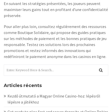
En suivant les stratégies présentées, les joueurs peuvent
maximiser leurs gains tout en profitant d’une confidentialité
préservée.
Pour aller plus loin, consultez régulièrement des ressources
comme Boutique Solidaire, qui propose des guides pratiques
sur les méthodes de paiement et les bonnes pratiques de jeu
responsable. Testez ces solutions lors des prochaines
promotions et restez informés des innovations qui
redéfiniront le paiement anonyme dans les casinos en ligne.
Articles récents
Kezdő útmutató a Magyar Online Casino-hoz: lépésről
lépésre a játékhoz
Get ready to play: fast and secure deposits at Online Pokies