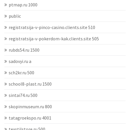
ptmap.ru 1000
public
registratsija-v-pinco-casino.clients.site 510
registratsija-v-pokerdom-kak.clients.site 505
rubds54.ru 1500
sadovyi.ru a
sch2kr.ru 500
school8-plast.ru 1500
sintai74.ru 500
skopinmuseum.ru 800
tatagroekspo.ru 4001
texstilstore.ru 500