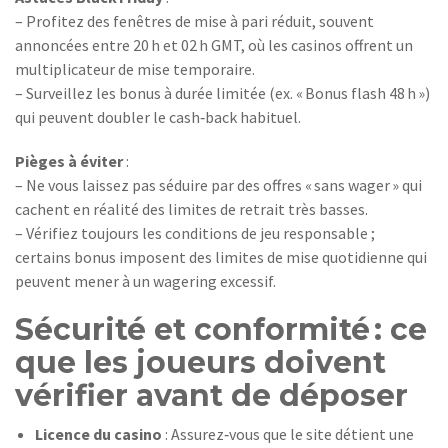
– Profitez des fenêtres de mise à pari réduit, souvent
annoncées entre 20 h et 02 h GMT, où les casinos offrent un
multiplicateur de mise temporaire.
– Surveillez les bonus à durée limitée (ex. « Bonus flash 48 h »)
qui peuvent doubler le cash‑back habituel.
Pièges à éviter
:
– Ne vous laissez pas séduire par des offres « sans wager » qui
cachent en réalité des limites de retrait très basses.
– Vérifiez toujours les conditions de jeu responsable ;
certains bonus imposent des limites de mise quotidienne qui
peuvent mener à un wagering excessif.
Sécurité et conformité : ce
que les joueurs doivent
vérifier avant de déposer
Licence du casino
: Assurez‑vous que le site détient une