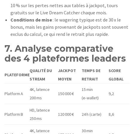
10 % sur les pertes nettes aux tables à jackpot, tours
gratuits sur le Live Dream Catcher chaque mois.
Conditions de mise
: le wagering typique est de 30 x le
bonus, mais les gains provenant de jackpots sont souvent
exclus du calcul, ce qui rend le retrait plus rapide.
7. Analyse comparative
des 4 plateformes leaders
QUALITÉ DU
JACKPOT
TEMPS DE
SCORE
PLATEFORME
STREAM
MOYEN
RETRAIT
GLOBAL
4K, latence
15 min
Platform A
150 000 €
9,2
200 ms
(e‑wallet)
HD, latence
Platform B
120 000 €
24 h (carte)
8,6
250 ms
4K, latence
30 min