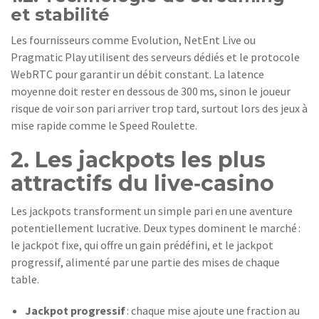
et stabilité
Les fournisseurs comme Evolution, NetEnt Live ou
Pragmatic Play utilisent des serveurs dédiés et le protocole
WebRTC pour garantir un débit constant. La latence
moyenne doit rester en dessous de 300 ms, sinon le joueur
risque de voir son pari arriver trop tard, surtout lors des jeux à
mise rapide comme le Speed Roulette.
2. Les jackpots les plus
attractifs du live‑casino
Les jackpots transforment un simple pari en une aventure
potentiellement lucrative. Deux types dominent le marché :
le jackpot fixe, qui offre un gain prédéfini, et le jackpot
progressif, alimenté par une partie des mises de chaque
table.
Jackpot progressif
: chaque mise ajoute une fraction au