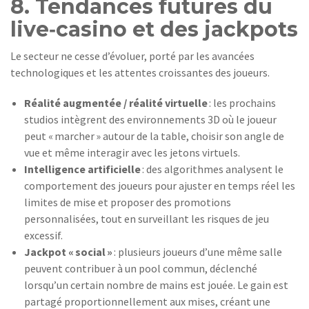
8. Tendances futures du
live‑casino et des jackpots
Le secteur ne cesse d’évoluer, porté par les avancées
technologiques et les attentes croissantes des joueurs.
Réalité augmentée / réalité virtuelle
: les prochains
studios intègrent des environnements 3D où le joueur
peut « marcher » autour de la table, choisir son angle de
vue et même interagir avec les jetons virtuels.
Intelligence artificielle
: des algorithmes analysent le
comportement des joueurs pour ajuster en temps réel les
limites de mise et proposer des promotions
personnalisées, tout en surveillant les risques de jeu
excessif.
Jackpot « social »
: plusieurs joueurs d’une même salle
peuvent contribuer à un pool commun, déclenché
lorsqu’un certain nombre de mains est jouée. Le gain est
partagé proportionnellement aux mises, créant une