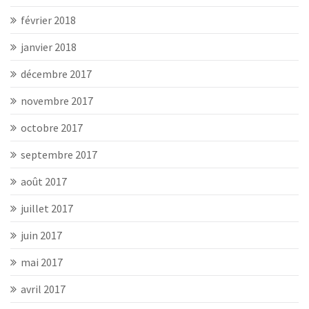
février 2018
janvier 2018
décembre 2017
novembre 2017
octobre 2017
septembre 2017
août 2017
juillet 2017
juin 2017
mai 2017
avril 2017