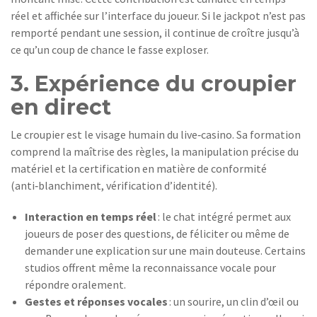
réel et affichée sur l’interface du joueur. Si le jackpot n’est pas
remporté pendant une session, il continue de croître jusqu’à
ce qu’un coup de chance le fasse exploser.
3. Expérience du croupier
en direct
Le croupier est le visage humain du live‑casino. Sa formation
comprend la maîtrise des règles, la manipulation précise du
matériel et la certification en matière de conformité
(anti‑blanchiment, vérification d’identité).
Interaction en temps réel
: le chat intégré permet aux
joueurs de poser des questions, de féliciter ou même de
demander une explication sur une main douteuse. Certains
studios offrent même la reconnaissance vocale pour
répondre oralement.
Gestes et réponses vocales
: un sourire, un clin d’œil ou