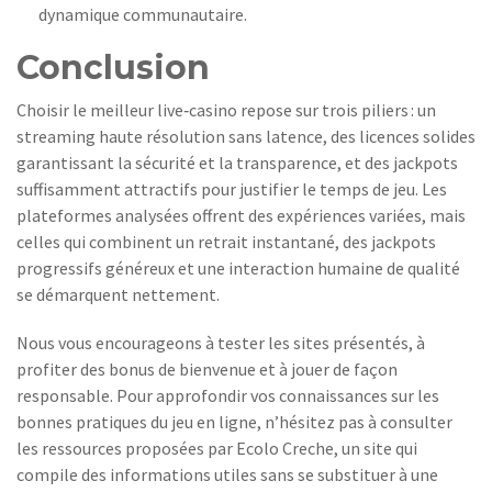
dynamique communautaire.
Conclusion
Choisir le meilleur live‑casino repose sur trois piliers : un
streaming haute résolution sans latence, des licences solides
garantissant la sécurité et la transparence, et des jackpots
suffisamment attractifs pour justifier le temps de jeu. Les
plateformes analysées offrent des expériences variées, mais
celles qui combinent un retrait instantané, des jackpots
progressifs généreux et une interaction humaine de qualité
se démarquent nettement.
Nous vous encourageons à tester les sites présentés, à
profiter des bonus de bienvenue et à jouer de façon
responsable. Pour approfondir vos connaissances sur les
bonnes pratiques du jeu en ligne, n’hésitez pas à consulter
les ressources proposées par Ecolo Creche, un site qui
compile des informations utiles sans se substituer à une