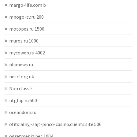
margo-life.com b
mnogo-tv.ru 200
motopes.ru 1500
muros.ru 1000
mycoweb.ru 4002
nbanews.ru
nesrf.org.uk
Non classé
ntghip.ru 500
oceandom.ru
ofitsialnyj-sajt-pinco-casino.clients.site 506
ogretmeniz.net 1004