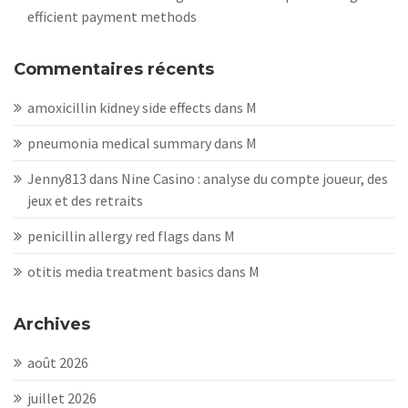
efficient payment methods
Commentaires récents
amoxicillin kidney side effects
dans
M
pneumonia medical summary
dans
M
Jenny813
dans
Nine Casino : analyse du compte joueur, des
jeux et des retraits
penicillin allergy red flags
dans
M
otitis media treatment basics
dans
M
Archives
août 2026
juillet 2026