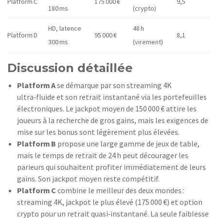
Platform C
175 000 €
9,5
180 ms
(crypto)
HD, latence
48 h
Platform D
95 000 €
8,1
300 ms
(virement)
Discussion détaillée
Platform A
se démarque par son streaming 4K
ultra‑fluide et son retrait instantané via les portefeuilles
électroniques. Le jackpot moyen de 150 000 € attire les
joueurs à la recherche de gros gains, mais les exigences de
mise sur les bonus sont légèrement plus élevées.
Platform B
propose une large gamme de jeux de table,
mais le temps de retrait de 24 h peut décourager les
parieurs qui souhaitent profiter immédiatement de leurs
gains. Son jackpot moyen reste compétitif.
Platform C
combine le meilleur des deux mondes :
streaming 4K, jackpot le plus élevé (175 000 €) et option
crypto pour un retrait quasi‑instantané. La seule faiblesse