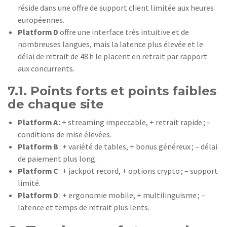
réside dans une offre de support client limitée aux heures
européennes.
Platform D
offre une interface très intuitive et de
nombreuses langues, mais la latence plus élevée et le
délai de retrait de 48 h le placent en retrait par rapport
aux concurrents.
7.1. Points forts et points faibles
de chaque site
Platform A
: + streaming impeccable, + retrait rapide ; –
conditions de mise élevées.
Platform B
: + variété de tables, + bonus généreux ; – délai
de paiement plus long.
Platform C
: + jackpot record, + options crypto ; – support
limité.
Platform D
: + ergonomie mobile, + multilinguisme ; –
latence et temps de retrait plus lents.