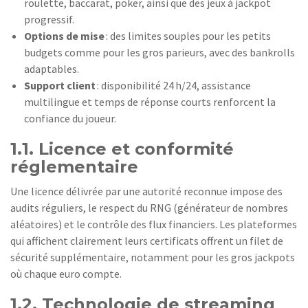
roulette, baccarat, poker, ainsi que des jeux à jackpot
progressif.
Options de mise
: des limites souples pour les petits
budgets comme pour les gros parieurs, avec des bankrolls
adaptables.
Support client
: disponibilité 24 h/24, assistance
multilingue et temps de réponse courts renforcent la
confiance du joueur.
1.1. Licence et conformité
réglementaire
Une licence délivrée par une autorité reconnue impose des
audits réguliers, le respect du RNG (générateur de nombres
aléatoires) et le contrôle des flux financiers. Les plateformes
qui affichent clairement leurs certificats offrent un filet de
sécurité supplémentaire, notamment pour les gros jackpots
où chaque euro compte.
1.2. Technologie de streaming