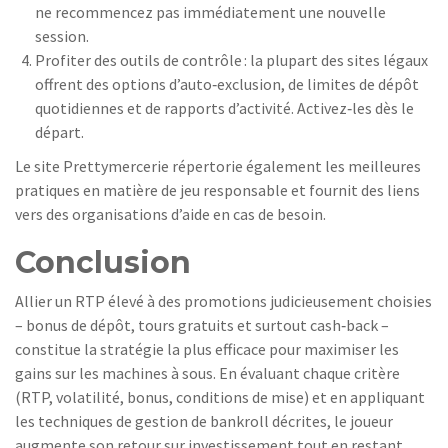
ne recommencez pas immédiatement une nouvelle
session.
Profiter des outils de contrôle : la plupart des sites légaux
offrent des options d’auto‑exclusion, de limites de dépôt
quotidiennes et de rapports d’activité. Activez‑les dès le
départ.
Le site Prettymercerie répertorie également les meilleures
pratiques en matière de jeu responsable et fournit des liens
vers des organisations d’aide en cas de besoin.
Conclusion
Allier un RTP élevé à des promotions judicieusement choisies
– bonus de dépôt, tours gratuits et surtout cash‑back –
constitue la stratégie la plus efficace pour maximiser les
gains sur les machines à sous. En évaluant chaque critère
(RTP, volatilité, bonus, conditions de mise) et en appliquant
les techniques de gestion de bankroll décrites, le joueur
augmente son retour sur investissement tout en restant