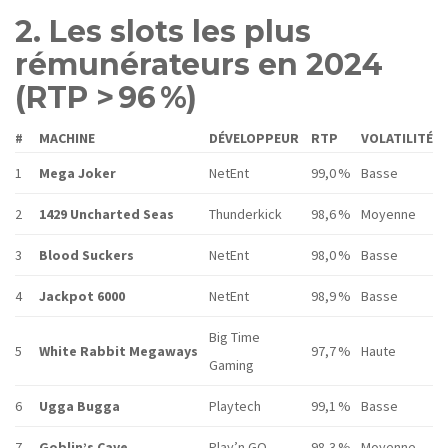
2. Les slots les plus
rémunérateurs en 2024
(RTP > 96 %)
#
MACHINE
DÉVELOPPEUR
RTP
VOLATILITÉ
1
Mega Joker
NetEnt
99,0 %
Basse
2
1429 Uncharted Seas
Thunderkick
98,6 %
Moyenne
3
Blood Suckers
NetEnt
98,0 %
Basse
4
Jackpot 6000
NetEnt
98,9 %
Basse
Big Time
5
White Rabbit Megaways
97,7 %
Haute
Gaming
6
Ugga Bugga
Playtech
99,1 %
Basse
7
Goblin’s Cave
Play’n GO
98,3 %
Moyenne