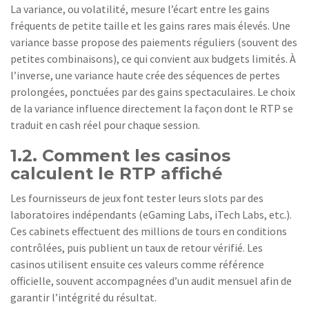
La variance, ou volatilité, mesure l’écart entre les gains
fréquents de petite taille et les gains rares mais élevés. Une
variance basse propose des paiements réguliers (souvent des
petites combinaisons), ce qui convient aux budgets limités. À
l’inverse, une variance haute crée des séquences de pertes
prolongées, ponctuées par des gains spectaculaires. Le choix
de la variance influence directement la façon dont le RTP se
traduit en cash réel pour chaque session.
1.2. Comment les casinos
calculent le RTP affiché
Les fournisseurs de jeux font tester leurs slots par des
laboratoires indépendants (eGaming Labs, iTech Labs, etc.).
Ces cabinets effectuent des millions de tours en conditions
contrôlées, puis publient un taux de retour vérifié. Les
casinos utilisent ensuite ces valeurs comme référence
officielle, souvent accompagnées d’un audit mensuel afin de
garantir l’intégrité du résultat.