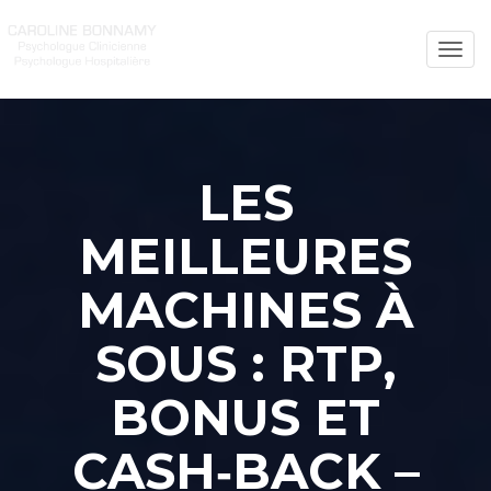
Toggl
naviga
LES
MEILLEURES
MACHINES À
SOUS : RTP,
BONUS ET
CASH‑BACK –