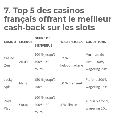
7. Top 5 des casinos
français offrant le meilleur
cash‑back sur les slots
OFFRE DE
CASINO
LICENCE
% CASH‑BACK
CONDITIONS
BIENVENUE
200 % jusqu’à
Minimum de
Casino
12 %
ARJEL
300 € + 50
perte 100 €,
Zen
hebdomadaire
tours
wagering 20 x
Lucky
150 % jusqu’à
Plafond 500 €,
Malta
10 % mensuel
Spin
250 €
wagering 15 x
100 % jusqu’à
Royal
Aucun plafond,
Curaçao
200 € + 30
8 % illimité
Play
wagering 10 x
tours