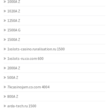
1000A Z
1020A Z
1250A Z
1500A G
1500A Z
1xslots-casino.ruralisation.ru 1500
1xslots-ru.co.com 600
2000A Z
500A Z
7kcasinojam.co.com 4004
800A Z
arda-tech.ru 1500