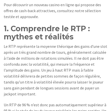
Pour découvrir un
nouveau casino en ligne
qui propose des
offres de cash‑back attractives, consultez notre sélection
testée et approuvée.
1. Comprendre le RTP :
mythes et réalités
Le RTP représente la moyenne théorique des gains d’une slot
après un très grand nombre de tours, généralement calculée
à l’aide de millions de rotations simulées. Il ne doit pas être
confondu avec la volatilité, qui mesure la fréquence et
l’amplitude des gains. Un jeu à haut RTP mais à faible
volatilité délivrera de petites sommes de façon régulière,
tandis qu’un titre à volatilité élevée pourra laisser le joueur
sans gain pendant de longues sessions avant de payer un
jackpot important.
Un RTP de 96 % n’est donc pas automatiquement supérieur à
95 % si le style de jeu du joueur privilégie les gains rapides. Un