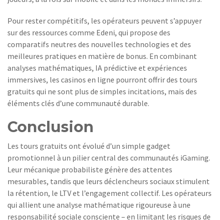
Pour rester compétitifs, les opérateurs peuvent s’appuyer
sur des ressources comme Edeni, qui propose des
comparatifs neutres des nouvelles technologies et des
meilleures pratiques en matière de bonus. En combinant
analyses mathématiques, IA prédictive et expériences
immersives, les casinos en ligne pourront offrir des tours
gratuits qui ne sont plus de simples incitations, mais des
éléments clés d’une communauté durable.
Conclusion
Les tours gratuits ont évolué d’un simple gadget
promotionnel à un pilier central des communautés iGaming.
Leur mécanique probabiliste génère des attentes
mesurables, tandis que leurs déclencheurs sociaux stimulent
la rétention, le LTV et l’engagement collectif. Les opérateurs
qui allient une analyse mathématique rigoureuse à une
responsabilité sociale consciente – en limitant les risques de