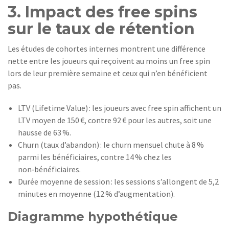
3. Impact des free spins
sur le taux de rétention
Les études de cohortes internes montrent une différence
nette entre les joueurs qui reçoivent au moins un free spin
lors de leur première semaine et ceux qui n’en bénéficient
pas.
LTV (Lifetime Value) : les joueurs avec free spin affichent un
LTV moyen de 150 €, contre 92 € pour les autres, soit une
hausse de 63 %.
Churn (taux d’abandon) : le churn mensuel chute à 8 %
parmi les bénéficiaires, contre 14 % chez les
non‑bénéficiaires.
Durée moyenne de session : les sessions s’allongent de 5,2
minutes en moyenne (12 % d’augmentation).
Diagramme hypothétique