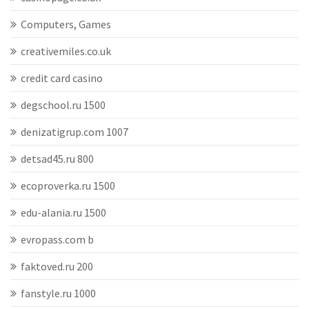
Computers, Games
creativemiles.co.uk
credit card casino
degschool.ru 1500
denizatigrup.com 1007
detsad45.ru 800
ecoproverka.ru 1500
edu-alania.ru 1500
evropass.com b
faktoved.ru 200
fanstyle.ru 1000