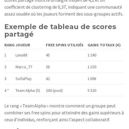
scores partagé montre un degré moyen de 4,2 et un
coefficient de clustering de 0,37, indiquant une communauté
assez soudée où les joueurs forment des sous‑groupes actifs.
Exemple de tableau de scores
partagé
RANG
JOUEUR
FREE SPINS UTILISÉS
GAINS TOTAUX (€)
1
Luna88
45
1 240
2
Marco_77
38
1 150
3
SofiaPlay
42
1 098
4 *
Team Alpha (5)
200 (pool)
5 320
Le rang « Team Alpha » montre comment un groupe peut
combiner ses free spins pour atteindre des gains supérieurs à
ceux d’individus, renforçant ainsi l’aspect collaboratif.