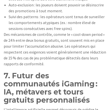
Auto‑exclusion : les joueurs doivent pouvoir se désinscrire
des promotions à tout moment.
Suivi des patterns : les opérateurs sont tenus de surveiller
les comportements atypiques (ex. : nombre élevé de
sessions consécutives avec free spins).
Des mécanismes de contrôle, comme le « cool‑down period »
de 24 h entre deux bonus gratuits, sont souvent mis en place
pour limiter l’accumulation abusive. Les opérateurs qui
respectent ces exigences voient généralement une réduction
de 15 % des cas de jeu problématique détectés dans leurs
rapports de conformité.
7. Futur des
communautés iGaming :
IA, métavers et tours
gratuits personnalisés
L’intelligence artificielle permet désormais de prédire le