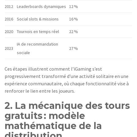
2012
Leaderboards dynamiques
12 %
2016
Social slots & missions
16 %
2020
Tournois en temps réel
22 %
IA de recommandation
2023
27 %
sociale
Ces étapes illustrent comment l’iGaming s’est
progressivement transformé d’une activité solitaire en une
expérience communautaire, où chaque fonctionnalité vise à
renforcer le lien entre les joueurs.
2. La mécanique des tours
gratuits : modèle
mathématique de la
distribution