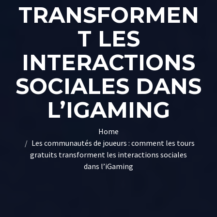
TRANSFORMEN
T LES
INTERACTIONS
SOCIALES DANS
L’IGAMING
Home
Les communautés de joueurs : comment les tours
gratuits transforment les interactions sociales
dans l’iGaming