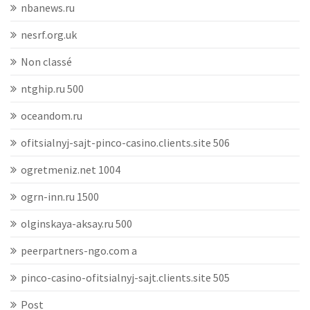
nbanews.ru
nesrf.org.uk
Non classé
ntghip.ru 500
oceandom.ru
ofitsialnyj-sajt-pinco-casino.clients.site 506
ogretmeniz.net 1004
ogrn-inn.ru 1500
olginskaya-aksay.ru 500
peerpartners-ngo.com a
pinco-casino-ofitsialnyj-sajt.clients.site 505
Post