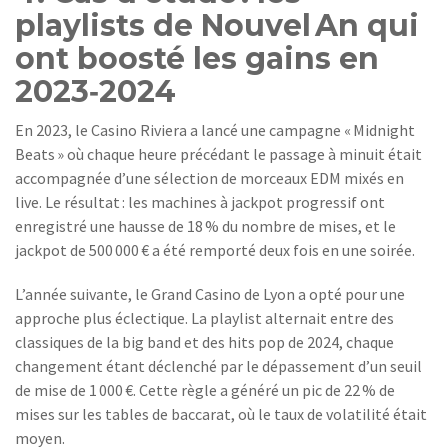
playlists de Nouvel An qui
ont boosté les gains en
2023‑2024
En 2023, le Casino Riviera a lancé une campagne « Midnight
Beats » où chaque heure précédant le passage à minuit était
accompagnée d’une sélection de morceaux EDM mixés en
live. Le résultat : les machines à jackpot progressif ont
enregistré une hausse de 18 % du nombre de mises, et le
jackpot de 500 000 € a été remporté deux fois en une soirée.
L’année suivante, le Grand Casino de Lyon a opté pour une
approche plus éclectique. La playlist alternait entre des
classiques de la big band et des hits pop de 2024, chaque
changement étant déclenché par le dépassement d’un seuil
de mise de 1 000 €. Cette règle a généré un pic de 22 % de
mises sur les tables de baccarat, où le taux de volatilité était
moyen.