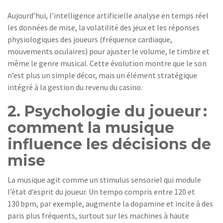
Aujourd’hui, l’intelligence artificielle analyse en temps réel
les données de mise, la volatilité des jeux et les réponses
physiologiques des joueurs (fréquence cardiaque,
mouvements oculaires) pour ajuster le volume, le timbre et
même le genre musical. Cette évolution montre que le son
n’est plus un simple décor, mais un élément stratégique
intégré à la gestion du revenu du casino.
2. Psychologie du joueur :
comment la musique
influence les décisions de
mise
La musique agit comme un stimulus sensoriel qui module
l’état d’esprit du joueur. Un tempo compris entre 120 et
130 bpm, par exemple, augmente la dopamine et incite à des
paris plus fréquents, surtout sur les machines à haute