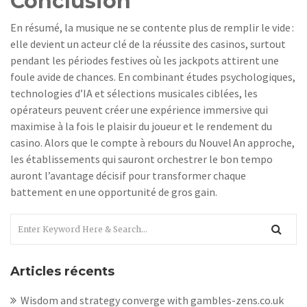
Conclusion
En résumé, la musique ne se contente plus de remplir le vide :
elle devient un acteur clé de la réussite des casinos, surtout
pendant les périodes festives où les jackpots attirent une
foule avide de chances. En combinant études psychologiques,
technologies d’IA et sélections musicales ciblées, les
opérateurs peuvent créer une expérience immersive qui
maximise à la fois le plaisir du joueur et le rendement du
casino. Alors que le compte à rebours du Nouvel An approche,
les établissements qui sauront orchestrer le bon tempo
auront l’avantage décisif pour transformer chaque
battement en une opportunité de gros gain.
Articles récents
Wisdom and strategy converge with gambles-zens.co.uk