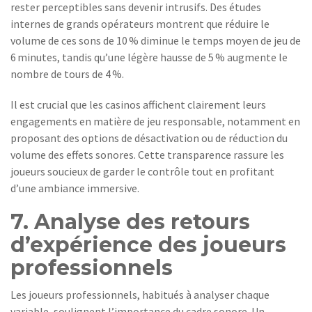
rester perceptibles sans devenir intrusifs. Des études
internes de grands opérateurs montrent que réduire le
volume de ces sons de 10 % diminue le temps moyen de jeu de
6 minutes, tandis qu’une légère hausse de 5 % augmente le
nombre de tours de 4 %.
Il est crucial que les casinos affichent clairement leurs
engagements en matière de jeu responsable, notamment en
proposant des options de désactivation ou de réduction du
volume des effets sonores. Cette transparence rassure les
joueurs soucieux de garder le contrôle tout en profitant
d’une ambiance immersive.
7. Analyse des retours
d’expérience des joueurs
professionnels
Les joueurs professionnels, habitués à analyser chaque
variable, soulignent l’importance du cadre sonore. Un