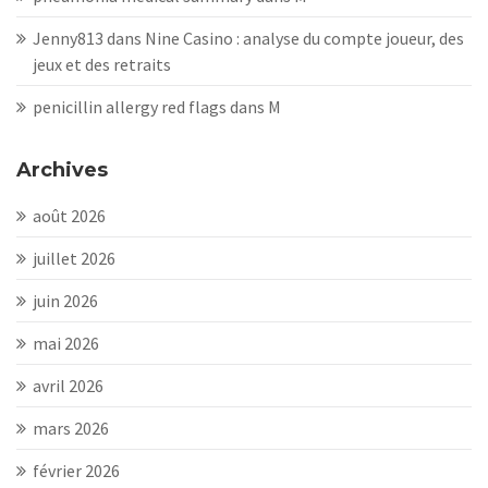
Jenny813
dans
Nine Casino : analyse du compte joueur, des
jeux et des retraits
penicillin allergy red flags
dans
M
Archives
août 2026
juillet 2026
juin 2026
mai 2026
avril 2026
mars 2026
février 2026