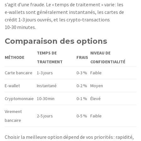
s’agit d’une fraude. Le « temps de traitement » varie : les
e‑wallets sont généralement instantanés, les cartes de
crédit 1‑3 jours ouvrés, et les crypto‑transactions
10‑30 minutes.
Comparaison des options
TEMPS DE
NIVEAU DE
MÉTHODE
FRAIS
TRAITEMENT
CONFIDENTIALITÉ
Carte bancaire
1‑3 jours
0‑3 %
Faible
E‑wallet
Instantané
0‑2 %
Moyen
Cryptomonnaie
10‑30 min
0‑1 %
Élevé
Virement
2‑5 jours
0‑5 %
Faible
bancaire
Choisir la meilleure option dépend de vos priorités : rapidité,