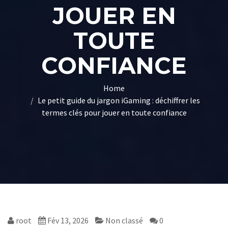
JOUER EN
TOUTE
CONFIANCE
Home
Le petit guide du jargon iGaming : déchiffrer les
termes clés pour jouer en toute confiance
root
Fév 13, 2026
Non classé
0