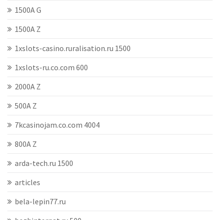
1500A G
1500A Z
1xslots-casino.ruralisation.ru 1500
1xslots-ru.co.com 600
2000A Z
500A Z
7kcasinojam.co.com 4004
800A Z
arda-tech.ru 1500
articles
bela-lepin77.ru