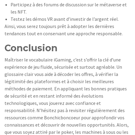
Participez à des forums de discussion sur le métaverse et
les NFT.
Testez les démos VR avant d’investir de l’argent réel.
Ainsi, vous serez toujours prêt à adopter les dernières
tendances tout en conservant une approche responsable.
Conclusion
Maîtriser le vocabulaire iGaming, c’est s’offrir la clé d’une
expérience de jeu fluide, sécurisée et surtout agréable. Un
glossaire clair vous aide à décoder les offres, à vérifier la
légitimité des plateformes et à choisir les meilleures
méthodes de paiement. En appliquant les bonnes pratiques
de sécurité et en restant informé des évolutions
technologiques, vous jouerez avec confiance et
responsabilité. N’hésitez pas à revisiter régulièrement des
ressources comme Bonchicboncoeur pour approfondir vos
connaissances et découvrir de nouvelles opportunités. Alors,
que vous soyez attiré par le poker, les machines à sous ou les