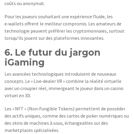
coûts ou anonymat.
Pour les joueurs souhaitant une expérience fluide, les
e‑wallets offrent le meilleur compromis. Les amateurs de
technologie peuvent préférer les cryptomonnaies, surtout
lorsqu’ils jouent sur des plateformes innovantes.
6. Le futur du jargon
iGaming
Les avancées technologiques introduisent de nouveaux
concepts. Le « Live‑dealer VR » combine la réalité virtuelle
avec un croupier réel, immergeant le joueur dans un casino
virtuel en 3D.
Les « NFT » (Non‑Fungible Tokens) permettent de posséder
des actifs uniques, comme des cartes de poker numériques ou
des skins de machines à sous, échangeables sur des
marketplaces spécialisées.