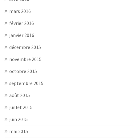
mars 2016
février 2016
janvier 2016
décembre 2015
novembre 2015
octobre 2015
septembre 2015
août 2015
juillet 2015
juin 2015
mai 2015