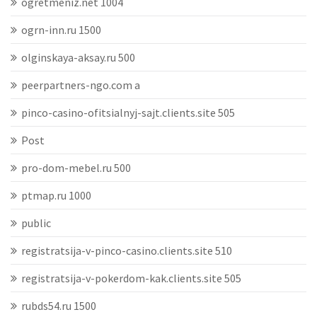
ogretmeniz.net 1004
ogrn-inn.ru 1500
olginskaya-aksay.ru 500
peerpartners-ngo.com a
pinco-casino-ofitsialnyj-sajt.clients.site 505
Post
pro-dom-mebel.ru 500
ptmap.ru 1000
public
registratsija-v-pinco-casino.clients.site 510
registratsija-v-pokerdom-kak.clients.site 505
rubds54.ru 1500