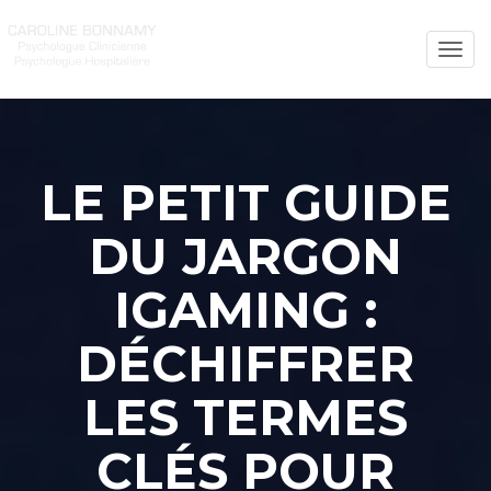
Toggl
naviga
LE PETIT GUIDE
DU JARGON
IGAMING :
DÉCHIFFRER
LES TERMES
CLÉS POUR