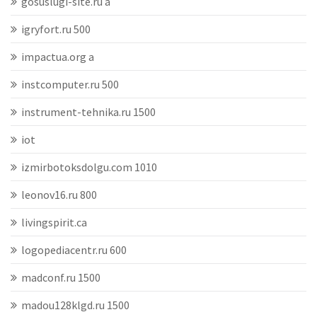
gosuslugi-site.ru a
igryfort.ru 500
impactua.org a
instcomputer.ru 500
instrument-tehnika.ru 1500
iot
izmirbotoksdolgu.com 1010
leonov16.ru 800
livingspirit.ca
logopediacentr.ru 600
madconf.ru 1500
madou128klgd.ru 1500