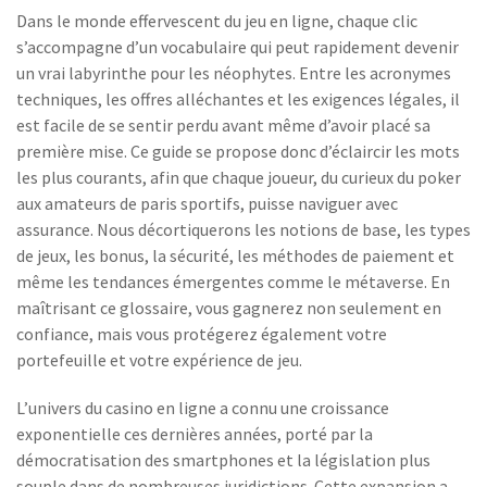
Dans le monde effervescent du jeu en ligne, chaque clic
s’accompagne d’un vocabulaire qui peut rapidement devenir
un vrai labyrinthe pour les néophytes. Entre les acronymes
techniques, les offres alléchantes et les exigences légales, il
est facile de se sentir perdu avant même d’avoir placé sa
première mise. Ce guide se propose donc d’éclaircir les mots
les plus courants, afin que chaque joueur, du curieux du poker
aux amateurs de paris sportifs, puisse naviguer avec
assurance. Nous décortiquerons les notions de base, les types
de jeux, les bonus, la sécurité, les méthodes de paiement et
même les tendances émergentes comme le métaverse. En
maîtrisant ce glossaire, vous gagnerez non seulement en
confiance, mais vous protégerez également votre
portefeuille et votre expérience de jeu.
L’univers du casino en ligne a connu une croissance
exponentielle ces dernières années, porté par la
démocratisation des smartphones et la législation plus
souple dans de nombreuses juridictions. Cette expansion a