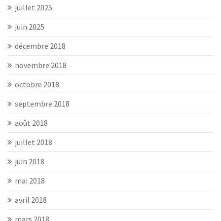
juillet 2025
juin 2025
décembre 2018
novembre 2018
octobre 2018
septembre 2018
août 2018
juillet 2018
juin 2018
mai 2018
avril 2018
mars 2018