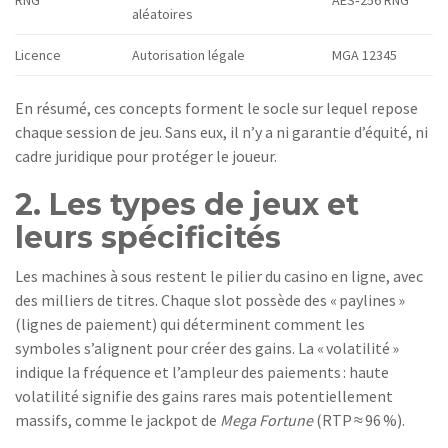
RNG
AES‑256 RNG
aléatoires
Licence
Autorisation légale
MGA 12345
En résumé, ces concepts forment le socle sur lequel repose
chaque session de jeu. Sans eux, il n’y a ni garantie d’équité, ni
cadre juridique pour protéger le joueur.
2. Les types de jeux et
leurs spécificités
Les machines à sous restent le pilier du casino en ligne, avec
des milliers de titres. Chaque slot possède des « paylines »
(lignes de paiement) qui déterminent comment les
symboles s’alignent pour créer des gains. La « volatilité »
indique la fréquence et l’ampleur des paiements : haute
volatilité signifie des gains rares mais potentiellement
massifs, comme le jackpot de
Mega Fortune
(RTP ≈ 96 %).