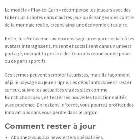
Le modèle « Play‑to‑Earn » récompense les joueurs avec des
tokens utilisables dans d’autres jeux ou échangeables contre
de la monnaie réelle, créant ainsi une économie circulaire.
Enfin, le « Metaverse casino » envisage un espace social où les
avatars interagissent, misent et socialisent dans un univers
partagé, ouvrant la porte à des tournois mondiaux de poker
ou de paris sportifs.
Ces termes peuvent sembler futuristes, mais ils façonnent
déjà le paysage du jeu en ligne. Les débutants doivent rester
curieux, suivre les actualités via des sites comme
Bonchicboncoeur, et tester les nouvelles fonctionnalités
avec prudence. En restant informé, vous pourrez profiter des
innovations sans vous perdre dans le jargon.
Comment rester à jour
Abonnez‑vous aux newsletters spécialisées.