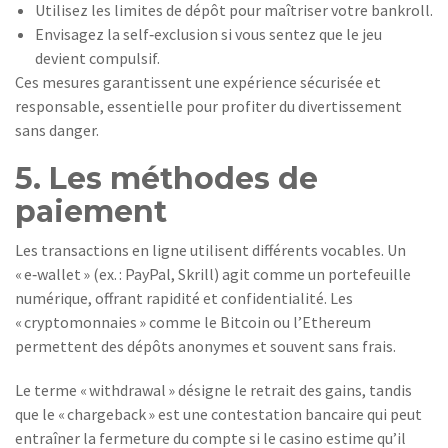
Utilisez les limites de dépôt pour maîtriser votre bankroll.
Envisagez la self‑exclusion si vous sentez que le jeu
devient compulsif.
Ces mesures garantissent une expérience sécurisée et
responsable, essentielle pour profiter du divertissement
sans danger.
5. Les méthodes de
paiement
Les transactions en ligne utilisent différents vocables. Un
« e‑wallet » (ex. : PayPal, Skrill) agit comme un portefeuille
numérique, offrant rapidité et confidentialité. Les
« cryptomonnaies » comme le Bitcoin ou l’Ethereum
permettent des dépôts anonymes et souvent sans frais.
Le terme « withdrawal » désigne le retrait des gains, tandis
que le « chargeback » est une contestation bancaire qui peut
entraîner la fermeture du compte si le casino estime qu’il