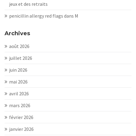
jeux et des retraits
penicillin allergy red flags
dans
M
Archives
août 2026
juillet 2026
juin 2026
mai 2026
avril 2026
mars 2026
février 2026
janvier 2026