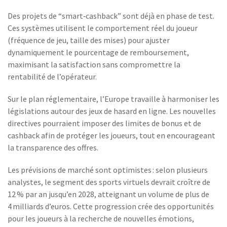
Des projets de “smart‑cashback” sont déjà en phase de test.
Ces systèmes utilisent le comportement réel du joueur
(fréquence de jeu, taille des mises) pour ajuster
dynamiquement le pourcentage de remboursement,
maximisant la satisfaction sans compromettre la
rentabilité de l’opérateur.
Sur le plan réglementaire, l’Europe travaille à harmoniser les
législations autour des jeux de hasard en ligne. Les nouvelles
directives pourraient imposer des limites de bonus et de
cashback afin de protéger les joueurs, tout en encourageant
la transparence des offres.
Les prévisions de marché sont optimistes : selon plusieurs
analystes, le segment des sports virtuels devrait croître de
12 % par an jusqu’en 2028, atteignant un volume de plus de
4 milliards d’euros. Cette progression crée des opportunités
pour les joueurs à la recherche de nouvelles émotions,