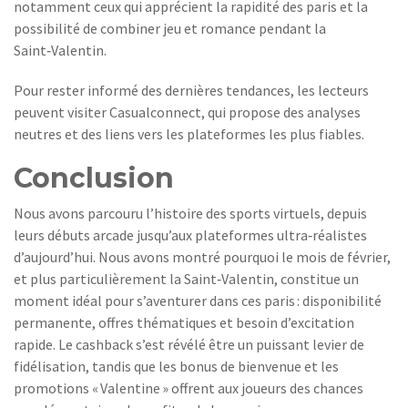
notamment ceux qui apprécient la rapidité des paris et la
possibilité de combiner jeu et romance pendant la
Saint‑Valentin.
Pour rester informé des dernières tendances, les lecteurs
peuvent visiter Casualconnect, qui propose des analyses
neutres et des liens vers les plateformes les plus fiables.
Conclusion
Nous avons parcouru l’histoire des sports virtuels, depuis
leurs débuts arcade jusqu’aux plateformes ultra‑réalistes
d’aujourd’hui. Nous avons montré pourquoi le mois de février,
et plus particulièrement la Saint‑Valentin, constitue un
moment idéal pour s’aventurer dans ces paris : disponibilité
permanente, offres thématiques et besoin d’excitation
rapide. Le cashback s’est révélé être un puissant levier de
fidélisation, tandis que les bonus de bienvenue et les
promotions « Valentine » offrent aux joueurs des chances