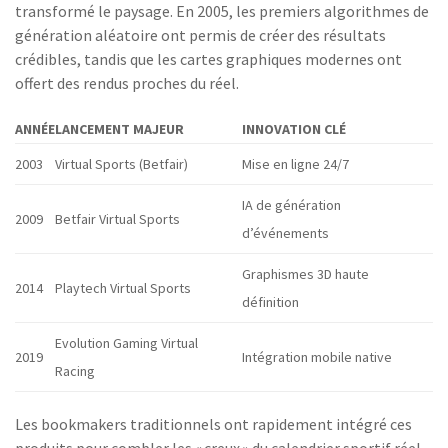
transformé le paysage. En 2005, les premiers algorithmes de
génération aléatoire ont permis de créer des résultats
crédibles, tandis que les cartes graphiques modernes ont
offert des rendus proches du réel.
ANNÉE
LANCEMENT MAJEUR
INNOVATION CLÉ
2003
Virtual Sports (Betfair)
Mise en ligne 24/7
IA de génération
2009
Betfair Virtual Sports
d’événements
Graphismes 3D haute
2014
Playtech Virtual Sports
définition
Evolution Gaming Virtual
2019
Intégration mobile native
Racing
Les bookmakers traditionnels ont rapidement intégré ces