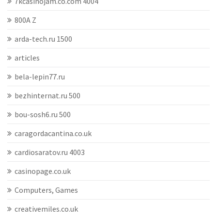
7kcasinojam.co.com 4004
800A Z
arda-tech.ru 1500
articles
bela-lepin77.ru
bezhinternat.ru 500
bou-sosh6.ru 500
caragordacantina.co.uk
cardiosaratov.ru 4003
casinopage.co.uk
Computers, Games
creativemiles.co.uk