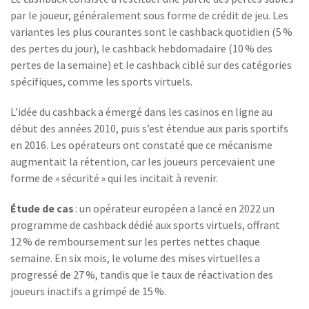
par le joueur, généralement sous forme de crédit de jeu. Les
variantes les plus courantes sont le cashback quotidien (5 %
des pertes du jour), le cashback hebdomadaire (10 % des
pertes de la semaine) et le cashback ciblé sur des catégories
spécifiques, comme les sports virtuels.
L’idée du cashback a émergé dans les casinos en ligne au
début des années 2010, puis s’est étendue aux paris sportifs
en 2016. Les opérateurs ont constaté que ce mécanisme
augmentait la rétention, car les joueurs percevaient une
forme de « sécurité » qui les incitait à revenir.
Étude de cas
: un opérateur européen a lancé en 2022 un
programme de cashback dédié aux sports virtuels, offrant
12 % de remboursement sur les pertes nettes chaque
semaine. En six mois, le volume des mises virtuelles a
progressé de 27 %, tandis que le taux de réactivation des
joueurs inactifs a grimpé de 15 %.