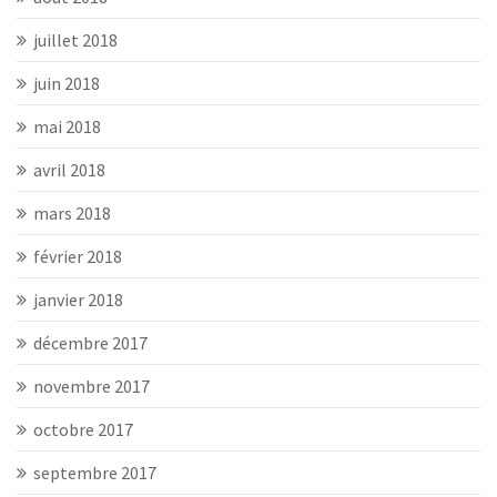
juillet 2018
juin 2018
mai 2018
avril 2018
mars 2018
février 2018
janvier 2018
décembre 2017
novembre 2017
octobre 2017
septembre 2017