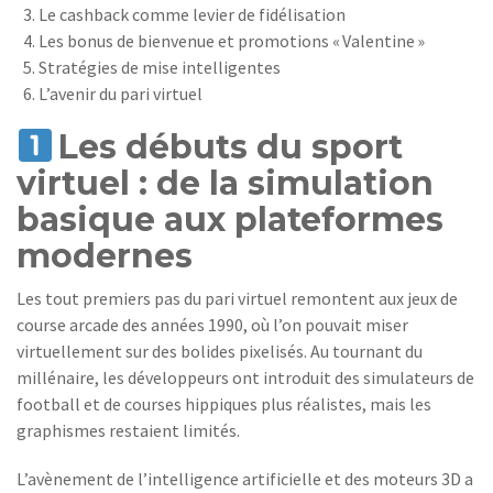
Le cashback comme levier de fidélisation
Les bonus de bienvenue et promotions « Valentine »
Stratégies de mise intelligentes
L’avenir du pari virtuel
Les débuts du sport
virtuel : de la simulation
basique aux plateformes
modernes
Les tout premiers pas du pari virtuel remontent aux jeux de
course arcade des années 1990, où l’on pouvait miser
virtuellement sur des bolides pixelisés. Au tournant du
millénaire, les développeurs ont introduit des simulateurs de
football et de courses hippiques plus réalistes, mais les
graphismes restaient limités.
L’avènement de l’intelligence artificielle et des moteurs 3D a