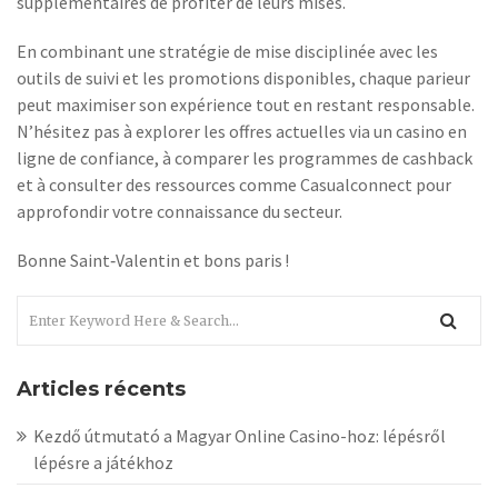
supplémentaires de profiter de leurs mises.
En combinant une stratégie de mise disciplinée avec les
outils de suivi et les promotions disponibles, chaque parieur
peut maximiser son expérience tout en restant responsable.
N’hésitez pas à explorer les offres actuelles via un casino en
ligne de confiance, à comparer les programmes de cashback
et à consulter des ressources comme Casualconnect pour
approfondir votre connaissance du secteur.
Bonne Saint‑Valentin et bons paris !
Articles récents
Kezdő útmutató a Magyar Online Casino-hoz: lépésről
lépésre a játékhoz