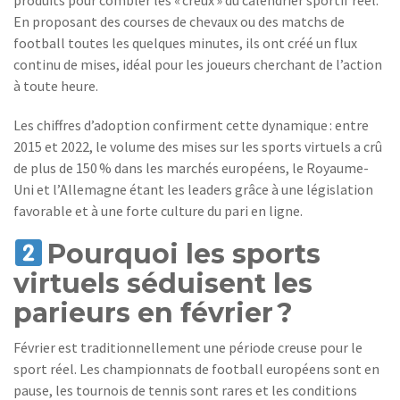
produits pour combler les « creux » du calendrier sportif réel.
En proposant des courses de chevaux ou des matchs de
football toutes les quelques minutes, ils ont créé un flux
continu de mises, idéal pour les joueurs cherchant de l’action
à toute heure.
Les chiffres d’adoption confirment cette dynamique : entre
2015 et 2022, le volume des mises sur les sports virtuels a crû
de plus de 150 % dans les marchés européens, le Royaume-
Uni et l’Allemagne étant les leaders grâce à une législation
favorable et à une forte culture du pari en ligne.
Pourquoi les sports
virtuels séduisent les
parieurs en février ?
Février est traditionnellement une période creuse pour le
sport réel. Les championnats de football européens sont en
pause, les tournois de tennis sont rares et les conditions