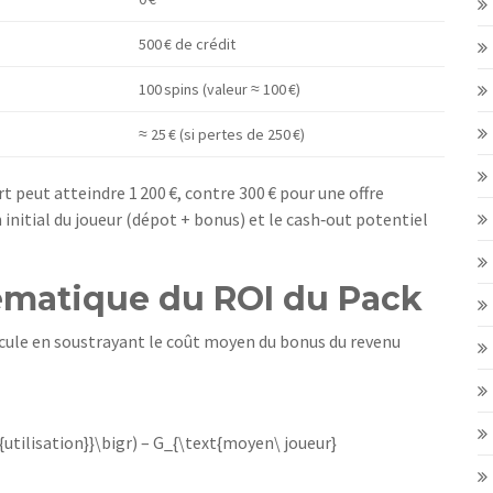
500 € de crédit
100 spins (valeur ≈ 100 €)
≈ 25 € (si pertes de 250 €)
rt peut atteindre 1 200 €, contre 300 € pour une offre
n initial du joueur (dépot + bonus) et le cash‑out potentiel
ématique du ROI du Pack
lcule en soustrayant le coût moyen du bonus du revenu
{utilisation}}\bigr) – G_{\text{moyen\ joueur}