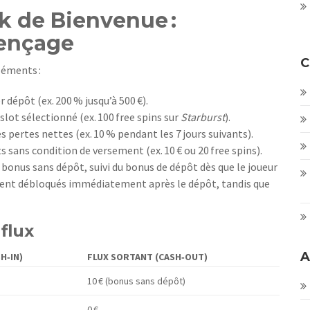
ck de Bienvenue :
ençage
C
léments :
 dépôt (ex. 200 % jusqu’à 500 €).
slot sélectionné (ex. 100 free spins sur
Starburst
).
ertes nettes (ex. 10 % pendant les 7 jours suivants).
 sans condition de versement (ex. 10 € ou 20 free spins).
onus sans dépôt, suivi du bonus de dépôt dès que le joueur
vent débloqués immédiatement après le dépôt, tandis que
flux
A
H‑IN)
FLUX SORTANT (CASH‑OUT)
10 € (bonus sans dépôt)
0 €