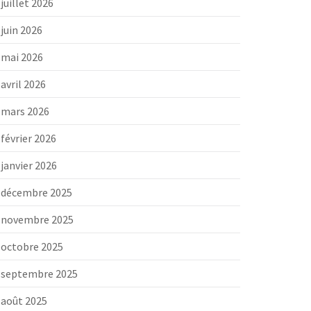
juillet 2026
juin 2026
mai 2026
avril 2026
mars 2026
février 2026
janvier 2026
décembre 2025
novembre 2025
octobre 2025
septembre 2025
août 2025