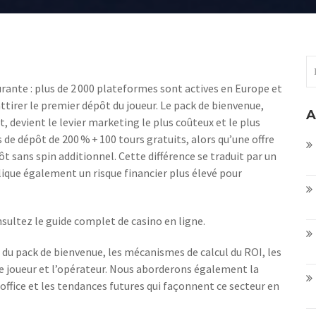
urante : plus de 2 000 plateformes sont actives en Europe et
attirer le premier dépôt du joueur. Le pack de bienvenue,
A
t, devient le levier marketing le plus coûteux et le plus
 de dépôt de 200 % + 100 tours gratuits, alors qu’une offre
 sans spin additionnel. Cette différence se traduit par un
ique également un risque financier plus élevé pour
onsultez le guide complet de
casino en ligne
.
du pack de bienvenue, les mécanismes de calcul du ROI, les
 le joueur et l’opérateur. Nous aborderons également la
ffice et les tendances futures qui façonnent ce secteur en