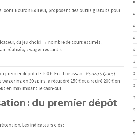
tes, dont Bouron Editeur, proposent des outils gratuits pour
licateur, du jeu choisi → nombre de tours estimés.
in réalisé », « wager restant ».
son premier dépôt de 100 €. En choisissant
Gonzo’s Quest
le wagering en 30 spins, a récupéré 250 € et a retiré 200 € en
tout en maximisant le cash‑out.
isation : du premier dépôt
tention. Les indicateurs clés :