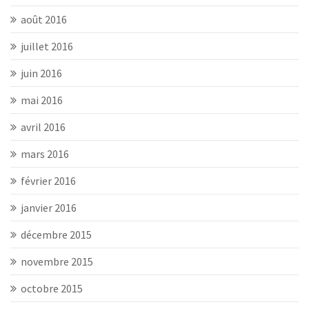
août 2016
juillet 2016
juin 2016
mai 2016
avril 2016
mars 2016
février 2016
janvier 2016
décembre 2015
novembre 2015
octobre 2015