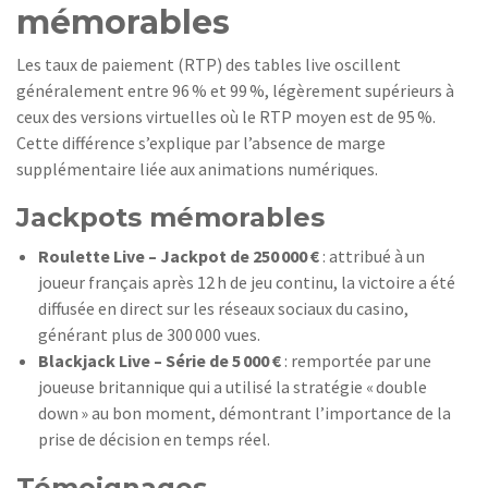
mémorables
Les taux de paiement (RTP) des tables live oscillent
généralement entre 96 % et 99 %, légèrement supérieurs à
ceux des versions virtuelles où le RTP moyen est de 95 %.
Cette différence s’explique par l’absence de marge
supplémentaire liée aux animations numériques.
Jackpots mémorables
Roulette Live – Jackpot de 250 000 €
: attribué à un
joueur français après 12 h de jeu continu, la victoire a été
diffusée en direct sur les réseaux sociaux du casino,
générant plus de 300 000 vues.
Blackjack Live – Série de 5 000 €
: remportée par une
joueuse britannique qui a utilisé la stratégie « double
down » au bon moment, démontrant l’importance de la
prise de décision en temps réel.
Témoignages