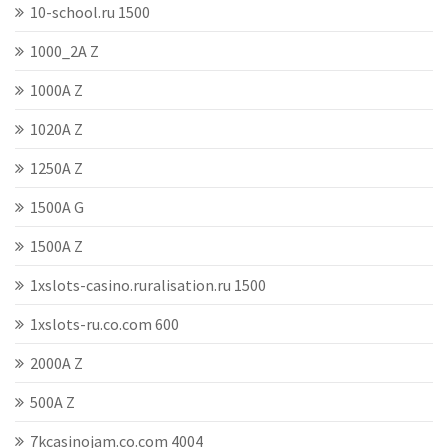
10-school.ru 1500
1000_2A Z
1000A Z
1020A Z
1250A Z
1500A G
1500A Z
1xslots-casino.ruralisation.ru 1500
1xslots-ru.co.com 600
2000A Z
500A Z
7kcasinojam.co.com 4004