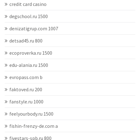
credit card casino
degschool.ru 1500
denizatigrup.com 1007
detsad45.ru 800
ecoproverka.ru 1500
edu-alania.ru 1500
evropass.com b
faktoved.ru 200
fanstyle.ru 1000
feelyourbody.ru 1500
fishin-frenzy-de.com a
fivestars-spb.ru 800