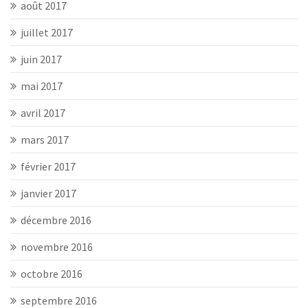
août 2017
juillet 2017
juin 2017
mai 2017
avril 2017
mars 2017
février 2017
janvier 2017
décembre 2016
novembre 2016
octobre 2016
septembre 2016