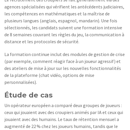
agences spécialisées qui vérifient les antécédents judiciaires,
les compétences en mathématiques et la maîtrise de
plusieurs langues (anglais, espagnol, mandarin). Une fois
sélectionnés, les candidats suivent une formation intensive
de 8 semaines couvrant les règles du jeu, la communication à
distance et les protocoles de sécurité.
La formation continue inclut des modules de gestion de crise
(par exemple, comment réagir face à un joueur agressif) et
des ateliers de mise à jour sur les nouvelles fonctionnalités
de la plateforme (chat vidéo, options de mise
personnalisées).
Étude de cas
Un opérateur européen a comparé deux groupes de joueurs :
ceux qui jouaient avec des croupiers animés par IA et ceux qui
jouaient avec des humains. Le taux de rétention mensuel a
augmenté de 22 % chez les joueurs humains, tandis que le