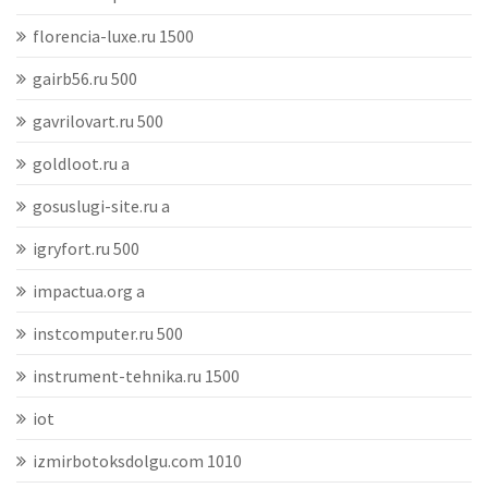
florencia-luxe.ru 1500
gairb56.ru 500
gavrilovart.ru 500
goldloot.ru a
gosuslugi-site.ru a
igryfort.ru 500
impactua.org a
instcomputer.ru 500
instrument-tehnika.ru 1500
iot
izmirbotoksdolgu.com 1010