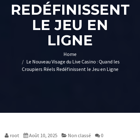
REDÉFINISSENT
LE JEU EN
LIGNE
Home
Le Nouveau Visage du Live Casino : Quand les
Croupiers Réels Redéfinissent le Jeu en Ligne
root
Août 10, 2025
Non classé
0