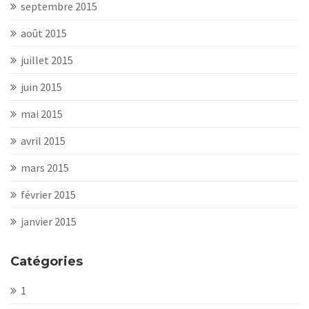
septembre 2015
août 2015
juillet 2015
juin 2015
mai 2015
avril 2015
mars 2015
février 2015
janvier 2015
Catégories
1