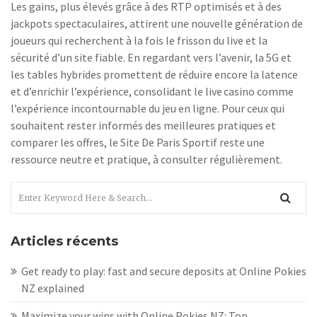
Les gains, plus élevés grâce à des RTP optimisés et à des
jackpots spectaculaires, attirent une nouvelle génération de
joueurs qui recherchent à la fois le frisson du live et la
sécurité d’un site fiable. En regardant vers l’avenir, la 5G et
les tables hybrides promettent de réduire encore la latence
et d’enrichir l’expérience, consolidant le live casino comme
l’expérience incontournable du jeu en ligne. Pour ceux qui
souhaitent rester informés des meilleures pratiques et
comparer les offres, le Site De Paris Sportif reste une
ressource neutre et pratique, à consulter régulièrement.
Articles récents
Get ready to play: fast and secure deposits at Online Pokies
NZ explained
Maximize your wins with Online Pokies NZ: Top