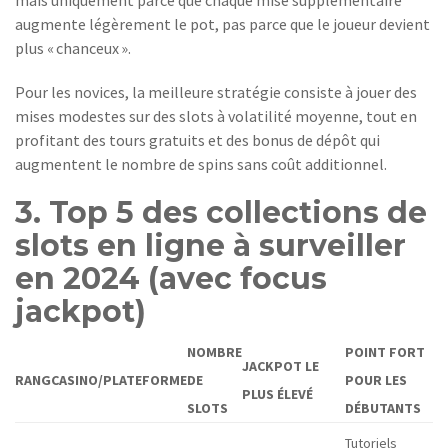
mais uniquement parce que chaque mise supplémentaire
augmente légèrement le pot, pas parce que le joueur devient
plus « chanceux ».
Pour les novices, la meilleure stratégie consiste à jouer des
mises modestes sur des slots à volatilité moyenne, tout en
profitant des tours gratuits et des bonus de dépôt qui
augmentent le nombre de spins sans coût additionnel.
3. Top 5 des collections de
slots en ligne à surveiller
en 2024 (avec focus
jackpot)
NOMBRE
POINT FORT
JACKPOT LE
RANG
CASINO/PLATEFORME
DE
POUR LES
PLUS ÉLEVÉ
SLOTS
DÉBUTANTS
Tutoriels