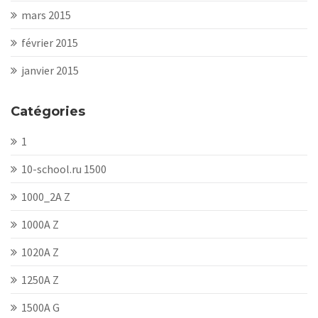
mars 2015
février 2015
janvier 2015
Catégories
1
10-school.ru 1500
1000_2A Z
1000A Z
1020A Z
1250A Z
1500A G