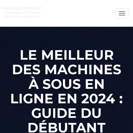
Toggl
naviga
LE MEILLEUR
DES MACHINES
À SOUS EN
LIGNE EN 2024 :
GUIDE DU
DÉBUTANT