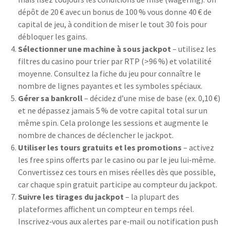
dépôt de 20 € avec un bonus de 100 % vous donne 40 € de
capital de jeu, à condition de miser le tout 30 fois pour
débloquer les gains.
Sélectionner une machine à sous jackpot
– utilisez les
filtres du casino pour trier par RTP (>96 %) et volatilité
moyenne. Consultez la fiche du jeu pour connaître le
nombre de lignes payantes et les symboles spéciaux.
Gérer sa bankroll
– décidez d’une mise de base (ex. 0,10 €)
et ne dépassez jamais 5 % de votre capital total sur un
même spin. Cela prolonge les sessions et augmente le
nombre de chances de déclencher le jackpot.
Utiliser les tours gratuits et les promotions
– activez
les free spins offerts par le casino ou par le jeu lui‑même.
Convertissez ces tours en mises réelles dès que possible,
car chaque spin gratuit participe au compteur du jackpot.
Suivre les tirages du jackpot
– la plupart des
plateformes affichent un compteur en temps réel.
Inscrivez‑vous aux alertes par e‑mail ou notification push