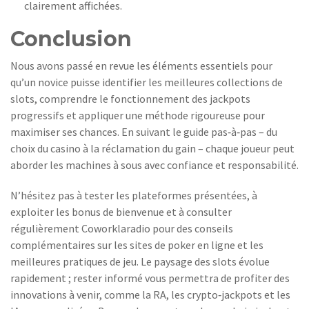
clairement affichées.
Conclusion
Nous avons passé en revue les éléments essentiels pour
qu’un novice puisse identifier les meilleures collections de
slots, comprendre le fonctionnement des jackpots
progressifs et appliquer une méthode rigoureuse pour
maximiser ses chances. En suivant le guide pas‑à‑pas – du
choix du casino à la réclamation du gain – chaque joueur peut
aborder les machines à sous avec confiance et responsabilité.
N’hésitez pas à tester les plateformes présentées, à
exploiter les bonus de bienvenue et à consulter
régulièrement Coworklaradio pour des conseils
complémentaires sur les sites de poker en ligne et les
meilleures pratiques de jeu. Le paysage des slots évolue
rapidement ; rester informé vous permettra de profiter des
innovations à venir, comme la RA, les crypto‑jackpots et les