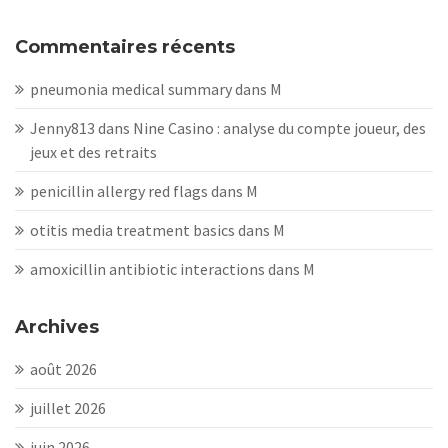
Commentaires récents
pneumonia medical summary
dans
M
Jenny813
dans
Nine Casino : analyse du compte joueur, des
jeux et des retraits
penicillin allergy red flags
dans
M
otitis media treatment basics
dans
M
amoxicillin antibiotic interactions
dans
M
Archives
août 2026
juillet 2026
juin 2026