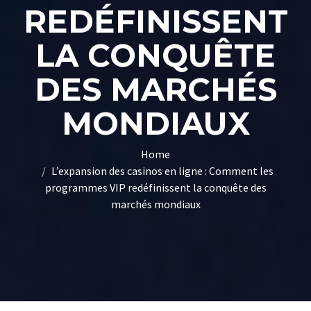
REDÉFINISSENT
LA CONQUÊTE
DES MARCHÉS
MONDIAUX
Home
L’expansion des casinos en ligne : Comment les
programmes VIP redéfinissent la conquête des
marchés mondiaux