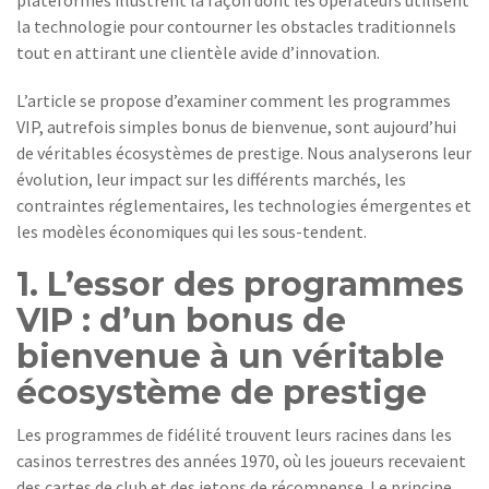
plateformes illustrent la façon dont les opérateurs utilisent
la technologie pour contourner les obstacles traditionnels
tout en attirant une clientèle avide d’innovation.
L’article se propose d’examiner comment les programmes
VIP, autrefois simples bonus de bienvenue, sont aujourd’hui
de véritables écosystèmes de prestige. Nous analyserons leur
évolution, leur impact sur les différents marchés, les
contraintes réglementaires, les technologies émergentes et
les modèles économiques qui les sous-tendent.
1. L’essor des programmes
VIP : d’un bonus de
bienvenue à un véritable
écosystème de prestige
Les programmes de fidélité trouvent leurs racines dans les
casinos terrestres des années 1970, où les joueurs recevaient
des cartes de club et des jetons de récompense. Le principe