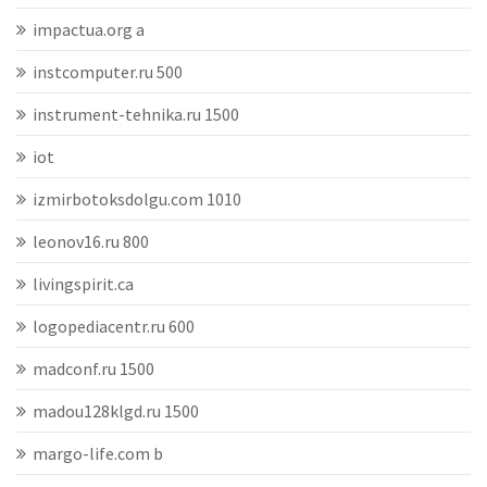
impactua.org a
instcomputer.ru 500
instrument-tehnika.ru 1500
iot
izmirbotoksdolgu.com 1010
leonov16.ru 800
livingspirit.ca
logopediacentr.ru 600
madconf.ru 1500
madou128klgd.ru 1500
margo-life.com b