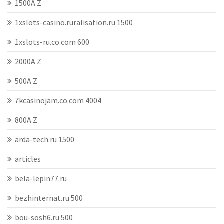
1500A Z
1xslots-casino.ruralisation.ru 1500
1xslots-ru.co.com 600
2000A Z
500A Z
7kcasinojam.co.com 4004
800A Z
arda-tech.ru 1500
articles
bela-lepin77.ru
bezhinternat.ru 500
bou-sosh6.ru 500