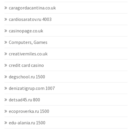
caragordacantina.co.uk
cardiosaratov.ru 4003
casinopage.co.uk
Computers, Games
creativemiles.co.uk
credit card casino
degschool.ru 1500
denizatigrup.com 1007
detsad45.ru 800
ecoproverka.ru 1500
edu-alania.ru 1500