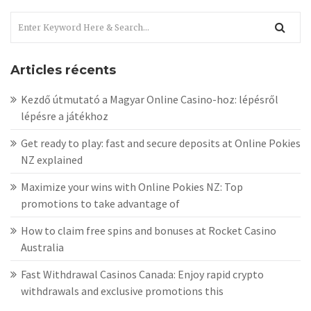
Articles récents
Kezdő útmutató a Magyar Online Casino-hoz: lépésről
lépésre a játékhoz
Get ready to play: fast and secure deposits at Online Pokies
NZ explained
Maximize your wins with Online Pokies NZ: Top
promotions to take advantage of
How to claim free spins and bonuses at Rocket Casino
Australia
Fast Withdrawal Casinos Canada: Enjoy rapid crypto
withdrawals and exclusive promotions this