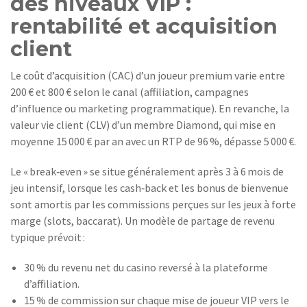
des niveaux VIP :
rentabilité et acquisition
client
Le coût d’acquisition (CAC) d’un joueur premium varie entre
200 € et 800 € selon le canal (affiliation, campagnes
d’influence ou marketing programmatique). En revanche, la
valeur vie client (CLV) d’un membre Diamond, qui mise en
moyenne 15 000 € par an avec un RTP de 96 %, dépasse 5 000 €.
Le « break‑even » se situe généralement après 3 à 6 mois de
jeu intensif, lorsque les cash‑back et les bonus de bienvenue
sont amortis par les commissions perçues sur les jeux à forte
marge (slots, baccarat). Un modèle de partage de revenu
typique prévoit :
30 % du revenu net du casino reversé à la plateforme
d’affiliation.
15 % de commission sur chaque mise de joueur VIP vers le