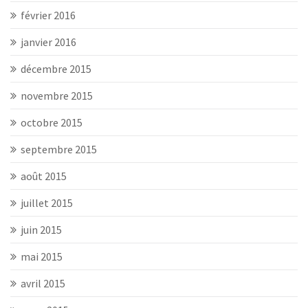
février 2016
janvier 2016
décembre 2015
novembre 2015
octobre 2015
septembre 2015
août 2015
juillet 2015
juin 2015
mai 2015
avril 2015