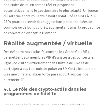
habitudes de jeu en temps réel et proposent
automatiquement le gestionnaire le plus adapté. Un joueur
qui alterne entre roulette à haute volatilité et slots à RTP
98 % pourra recevoir des suggestions personnalisées de
tournois ou de bonus ciblés, augmentant ainsi la probabilité
de conversion en statut Diamond.
Réalité augmentée / virtuelle
Des événements exclusifs, comme le « Grand Gala VR »,
permettent aux membres VIP d’assister à des concerts en
ligne, de visiter virtuellement des hôtels de luxe et de
participer à des tournois de poker en 3D. Cette immersion
crée une différenciation forte par rapport aux casinos
purement 2D.
4.1. Le rôle des crypto‑actifs dans les
programmes de fidélité