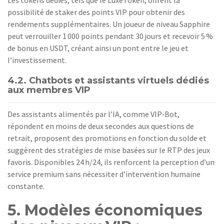
Les tokens dédiés, tels que le LuxeToken, offrent la
possibilité de staker des points VIP pour obtenir des
rendements supplémentaires. Un joueur de niveau Sapphire
peut verrouiller 1 000 points pendant 30 jours et recevoir 5 %
de bonus en USDT, créant ainsi un pont entre le jeu et
l’investissement.
4.2. Chatbots et assistants virtuels dédiés
aux membres VIP
Des assistants alimentés par l’IA, comme VIP‑Bot,
répondent en moins de deux secondes aux questions de
retrait, proposent des promotions en fonction du solde et
suggèrent des stratégies de mise basées sur le RTP des jeux
favoris. Disponibles 24 h/24, ils renforcent la perception d’un
service premium sans nécessiter d’intervention humaine
constante.
5. Modèles économiques