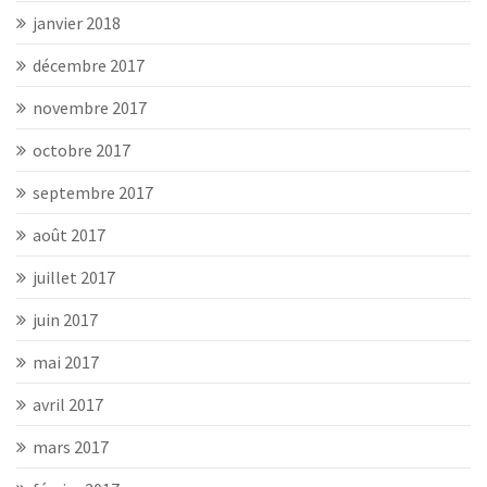
janvier 2018
décembre 2017
novembre 2017
octobre 2017
septembre 2017
août 2017
juillet 2017
juin 2017
mai 2017
avril 2017
mars 2017