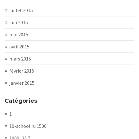
juillet 2015
juin 2015
mai 2015
avril 2015
mars 2015
février 2015
janvier 2015
Catégories
1
10-school.ru 1500
1000_2A Z