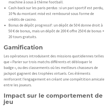
machine à sous à thème football.
Cash‑back sur les paris perdus : si un pari sportif est perdu,
10 % du montant misé est remboursé sous forme de
crédits de casino.
Bonus de dépôt progressif : un dépôt de 50 € donne droit à
50 € de bonus, mais un dépôt de 200 € offre 250 € de bonus +
20 tours gratuits.
Gamification
Les opérateurs introduisent des missions quotidiennes telles
que « Parier sur trois matchs différents et débloquer le
badge », ou des classements où les meilleurs chasseurs de
jackpot gagnent des trophées virtuels. Ces éléments
renforcent l’engagement en créant une compétition amicale
entre les joueurs.
Impact sur le comportement de
jeu