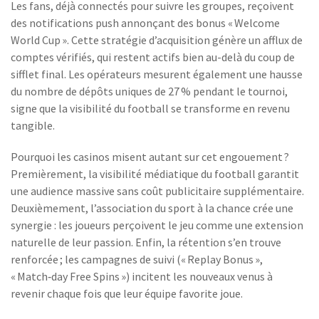
Les fans, déjà connectés pour suivre les groupes, reçoivent
des notifications push annonçant des bonus « Welcome
World Cup ». Cette stratégie d’acquisition génère un afflux de
comptes vérifiés, qui restent actifs bien au-delà du coup de
sifflet final. Les opérateurs mesurent également une hausse
du nombre de dépôts uniques de 27 % pendant le tournoi,
signe que la visibilité du football se transforme en revenu
tangible.
Pourquoi les casinos misent autant sur cet engouement ?
Premièrement, la visibilité médiatique du football garantit
une audience massive sans coût publicitaire supplémentaire.
Deuxièmement, l’association du sport à la chance crée une
synergie : les joueurs perçoivent le jeu comme une extension
naturelle de leur passion. Enfin, la rétention s’en trouve
renforcée ; les campagnes de suivi (« Replay Bonus »,
« Match‑day Free Spins ») incitent les nouveaux venus à
revenir chaque fois que leur équipe favorite joue.