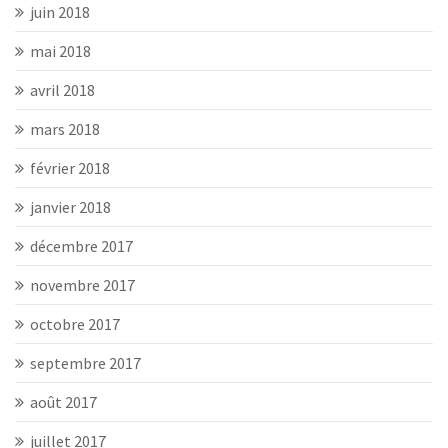
juin 2018
mai 2018
avril 2018
mars 2018
février 2018
janvier 2018
décembre 2017
novembre 2017
octobre 2017
septembre 2017
août 2017
juillet 2017