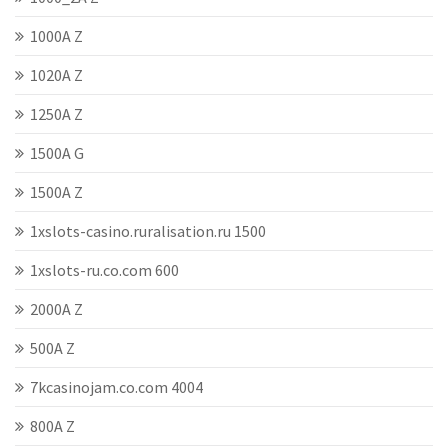
1000A Z
1020A Z
1250A Z
1500A G
1500A Z
1xslots-casino.ruralisation.ru 1500
1xslots-ru.co.com 600
2000A Z
500A Z
7kcasinojam.co.com 4004
800A Z