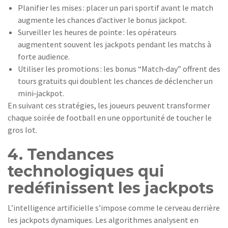
Planifier les mises : placer un pari sportif avant le match
augmente les chances d’activer le bonus jackpot.
Surveiller les heures de pointe : les opérateurs
augmentent souvent les jackpots pendant les matchs à
forte audience.
Utiliser les promotions : les bonus “Match‑day” offrent des
tours gratuits qui doublent les chances de déclencher un
mini‑jackpot.
En suivant ces stratégies, les joueurs peuvent transformer
chaque soirée de football en une opportunité de toucher le
gros lot.
4. Tendances
technologiques qui
redéfinissent les jackpots
L’intelligence artificielle s’impose comme le cerveau derrière
les jackpots dynamiques. Les algorithmes analysent en