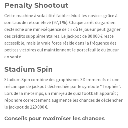
Penalty Shootout
Cette machine à volatilité faible séduit les novices grâce à
son taux de retour élevé (97,1 %). Chaque arrêt du gardien
déclenche une mini‑séquence de tir où le joueur peut gagner
des crédits supplémentaires. Le jackpot de 80 000 € reste
accessible, mais la vraie force réside dans la fréquence des
petites victoires qui maintiennent le portefeuille du joueur
en santé.
Stadium Spin
Stadium Spin combine des graphismes 3D immersifs et une
mécanique de jackpot déclenchée par le symbole “Trophée”.
Lors de la mi‑temps, un mini‑jeu de quiz football apparaît ;
répondre correctement augmente les chances de déclencher
le jackpot de 120 000 €.
Conseils pour maximiser les chances