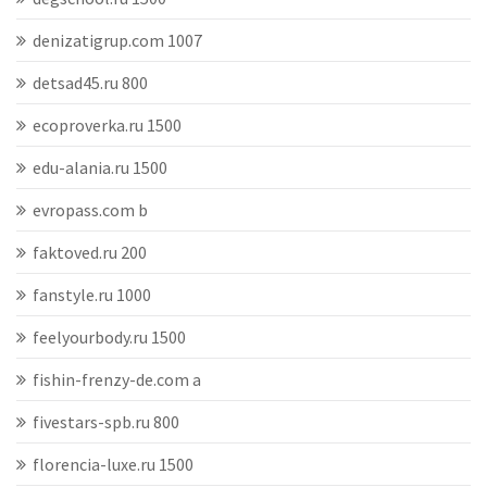
denizatigrup.com 1007
detsad45.ru 800
ecoproverka.ru 1500
edu-alania.ru 1500
evropass.com b
faktoved.ru 200
fanstyle.ru 1000
feelyourbody.ru 1500
fishin-frenzy-de.com a
fivestars-spb.ru 800
florencia-luxe.ru 1500