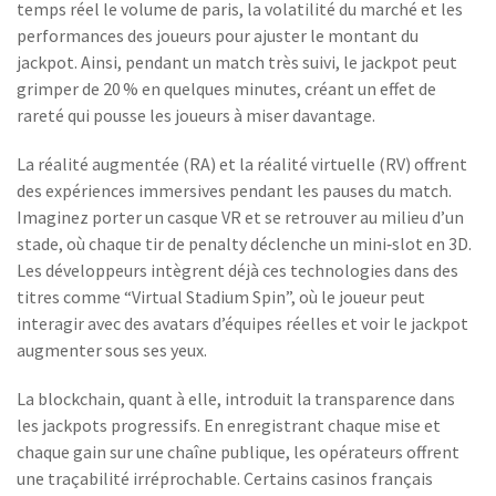
temps réel le volume de paris, la volatilité du marché et les
performances des joueurs pour ajuster le montant du
jackpot. Ainsi, pendant un match très suivi, le jackpot peut
grimper de 20 % en quelques minutes, créant un effet de
rareté qui pousse les joueurs à miser davantage.
La réalité augmentée (RA) et la réalité virtuelle (RV) offrent
des expériences immersives pendant les pauses du match.
Imaginez porter un casque VR et se retrouver au milieu d’un
stade, où chaque tir de penalty déclenche un mini‑slot en 3D.
Les développeurs intègrent déjà ces technologies dans des
titres comme “Virtual Stadium Spin”, où le joueur peut
interagir avec des avatars d’équipes réelles et voir le jackpot
augmenter sous ses yeux.
La blockchain, quant à elle, introduit la transparence dans
les jackpots progressifs. En enregistrant chaque mise et
chaque gain sur une chaîne publique, les opérateurs offrent
une traçabilité irréprochable. Certains casinos français