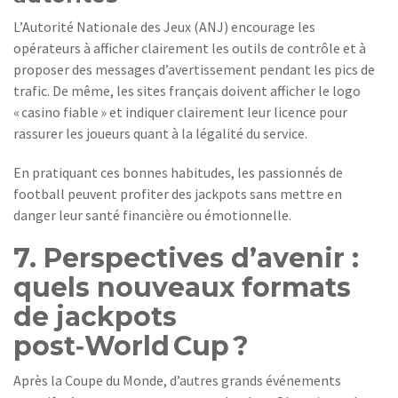
L’Autorité Nationale des Jeux (ANJ) encourage les
opérateurs à afficher clairement les outils de contrôle et à
proposer des messages d’avertissement pendant les pics de
trafic. De même, les sites français doivent afficher le logo
« casino fiable » et indiquer clairement leur licence pour
rassurer les joueurs quant à la légalité du service.
En pratiquant ces bonnes habitudes, les passionnés de
football peuvent profiter des jackpots sans mettre en
danger leur santé financière ou émotionnelle.
7. Perspectives d’avenir :
quels nouveaux formats
de jackpots
post‑World Cup ?
Après la Coupe du Monde, d’autres grands événements