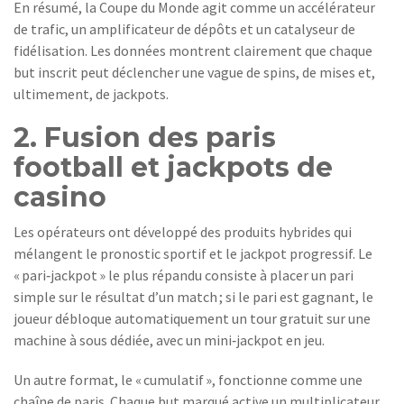
En résumé, la Coupe du Monde agit comme un accélérateur
de trafic, un amplificateur de dépôts et un catalyseur de
fidélisation. Les données montrent clairement que chaque
but inscrit peut déclencher une vague de spins, de mises et,
ultimement, de jackpots.
2. Fusion des paris
football et jackpots de
casino
Les opérateurs ont développé des produits hybrides qui
mélangent le pronostic sportif et le jackpot progressif. Le
« pari‑jackpot » le plus répandu consiste à placer un pari
simple sur le résultat d’un match ; si le pari est gagnant, le
joueur débloque automatiquement un tour gratuit sur une
machine à sous dédiée, avec un mini‑jackpot en jeu.
Un autre format, le « cumulatif », fonctionne comme une
chaîne de paris. Chaque but marqué active un multiplicateur