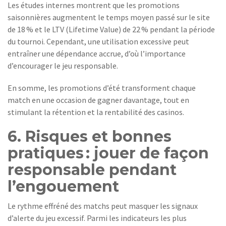
Les études internes montrent que les promotions
saisonnières augmentent le temps moyen passé sur le site
de 18 % et le LTV (Lifetime Value) de 22 % pendant la période
du tournoi. Cependant, une utilisation excessive peut
entraîner une dépendance accrue, d’où l’importance
d’encourager le jeu responsable.
En somme, les promotions d’été transforment chaque
match en une occasion de gagner davantage, tout en
stimulant la rétention et la rentabilité des casinos.
6. Risques et bonnes
pratiques : jouer de façon
responsable pendant
l’engouement
Le rythme effréné des matchs peut masquer les signaux
d’alerte du jeu excessif. Parmi les indicateurs les plus