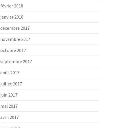
février 2018
janvier 2018
décembre 2017
novembre 2017
octobre 2017
septembre 2017
août 2017
juillet 2017
juin 2017
mai 2017
avril 2017