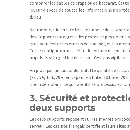
comparer les tables de craps ou de baccarat. Cette 
joueur dispose de toutes les informations à portée
du jeu.
Sur mobile, l’interface tactile impose des comprom
développeurs intègrent des gestes de pincement po
gros pour éviter les erreurs de toucher, et les men
Cette configuration accélère le rythme de jeu : le 
impulsifs si la gestion du risque n’est pas vigilante.
En pratique, un joueur de roulette qui utilise le c
(ex. : 5 €, 10 €, 20 €) en tapant « 5 Enter 10 Enter 20
menu déroulant, ce qui ralentit le processus et don
3. Sécurité et protect
deux supports
Les deux supports reposent sur les mêmes protocole
serveur. Les casinos français certifient leurs sites 