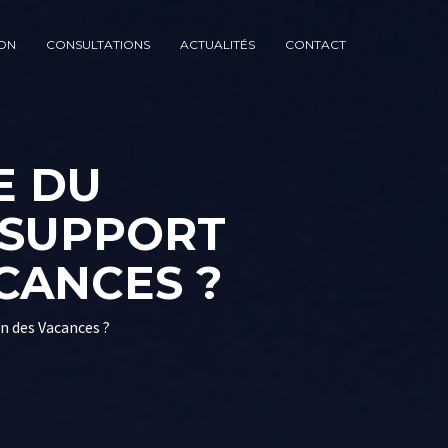
ON
CONSULTATIONS
ACTUALITÉS
CONTACT
E DU
 SUPPORT
CANCES ?
n des Vacances ?