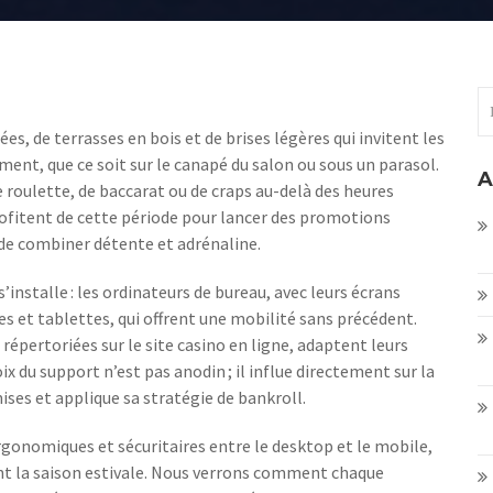
es, de terrasses en bois et de brises légères qui invitent les
ment, que ce soit sur le canapé du salon ou sous un parasol.
A
 roulette, de baccarat ou de craps au-delà des heures
profitent de cette période pour lancer des promotions
 de combiner détente et adrénaline.
installe : les ordinateurs de bureau, avec leurs écrans
s et tablettes, qui offrent une mobilité sans précédent.
répertoriées sur le site
casino en ligne
, adaptent leurs
x du support n’est pas anodin ; il influe directement sur la
mises et applique sa stratégie de bankroll.
ergonomiques et sécuritaires entre le desktop et le mobile,
ant la saison estivale. Nous verrons comment chaque