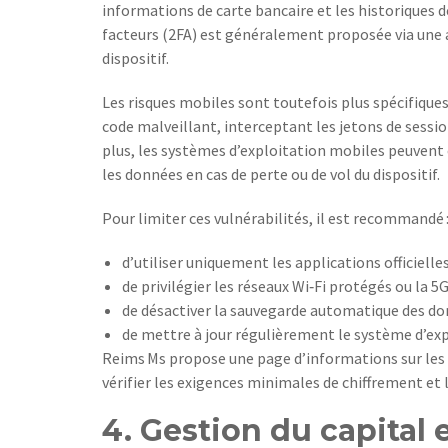
informations de carte bancaire et les historiques d
facteurs (2FA) est généralement proposée via une a
dispositif.
Les risques mobiles sont toutefois plus spécifiques.
code malveillant, interceptant les jetons de sessio
plus, les systèmes d’exploitation mobiles peuvent 
les données en cas de perte ou de vol du dispositif.
Pour limiter ces vulnérabilités, il est recommandé 
d’utiliser uniquement les applications officielle
de privilégier les réseaux Wi‑Fi protégés ou la 5
de désactiver la sauvegarde automatique des do
de mettre à jour régulièrement le système d’expl
Reims Ms propose une page d’informations sur les 
vérifier les exigences minimales de chiffrement et 
4. Gestion du capital 