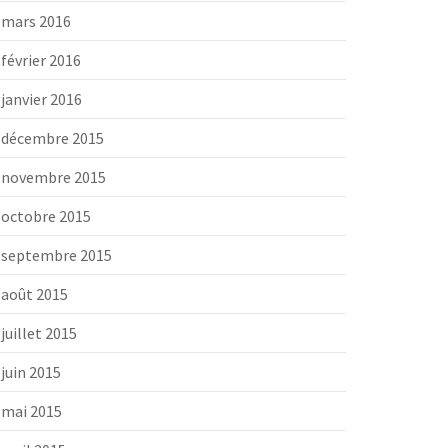
mars 2016
février 2016
janvier 2016
décembre 2015
novembre 2015
octobre 2015
septembre 2015
août 2015
juillet 2015
juin 2015
mai 2015