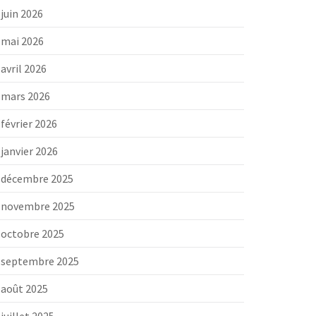
juin 2026
mai 2026
avril 2026
mars 2026
février 2026
janvier 2026
décembre 2025
novembre 2025
octobre 2025
septembre 2025
août 2025