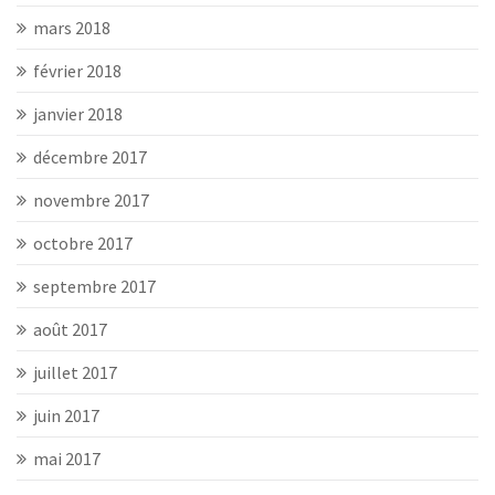
mars 2018
février 2018
janvier 2018
décembre 2017
novembre 2017
octobre 2017
septembre 2017
août 2017
juillet 2017
juin 2017
mai 2017