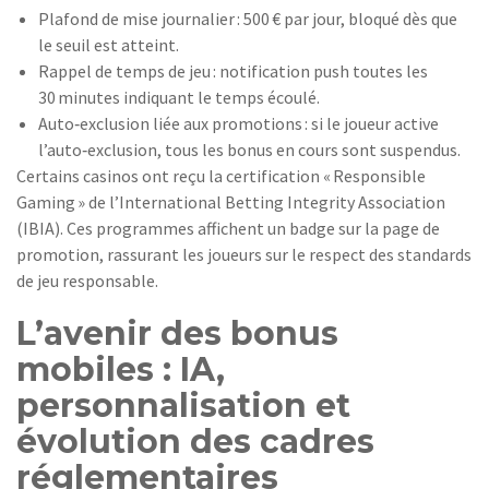
Plafond de mise journalier : 500 € par jour, bloqué dès que
le seuil est atteint.
Rappel de temps de jeu : notification push toutes les
30 minutes indiquant le temps écoulé.
Auto‑exclusion liée aux promotions : si le joueur active
l’auto‑exclusion, tous les bonus en cours sont suspendus.
Certains casinos ont reçu la certification « Responsible
Gaming » de l’International Betting Integrity Association
(IBIA). Ces programmes affichent un badge sur la page de
promotion, rassurant les joueurs sur le respect des standards
de jeu responsable.
L’avenir des bonus
mobiles : IA,
personnalisation et
évolution des cadres
réglementaires