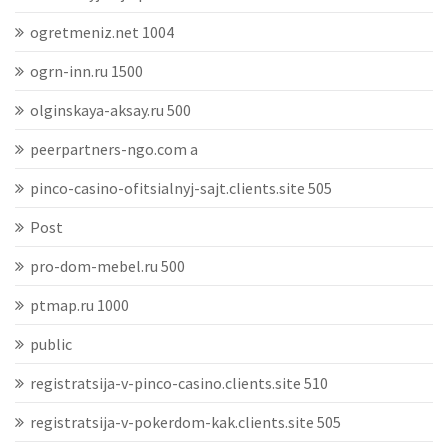
ogretmeniz.net 1004
ogrn-inn.ru 1500
olginskaya-aksay.ru 500
peerpartners-ngo.com a
pinco-casino-ofitsialnyj-sajt.clients.site 505
Post
pro-dom-mebel.ru 500
ptmap.ru 1000
public
registratsija-v-pinco-casino.clients.site 510
registratsija-v-pokerdom-kak.clients.site 505