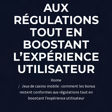
AUX
RÉGULATIONS
TOUT EN
BOOSTANT
L’EXPÉRIENCE
UTILISATEUR
Home
Jeux de casino mobile : comment les bonus
restent conformes aux régulations tout en
boostant l’expérience utilisateur