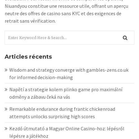
Niuandyou constitue une ressource utile, offrant un aperçu
neutre des offres de casino sans KYC et des exigences de
retrait sans vérification.
Articles récents
Wisdom and strategy converge with gambles-zens.co.uk
for informed decision-making
Napětí a strategie kolem plinko game pro maximální
odměny a zábavu čeká na vás
Remarkable endurance during frantic chickenroad
attempts unlocks surprising high scores
Kezdő útmutató a Magyar Online Casino-hoz: lépésről
lépésre a játékhoz