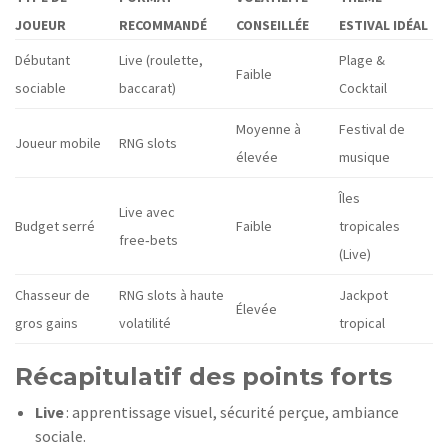
JOUEUR
RECOMMANDÉ
CONSEILLÉE
ESTIVAL IDÉAL
Débutant
Live (roulette,
Plage &
Faible
sociable
baccarat)
Cocktail
Moyenne à
Festival de
Joueur mobile
RNG slots
élevée
musique
Îles
Live avec
Budget serré
Faible
tropicales
free‑bets
(Live)
Chasseur de
RNG slots à haute
Jackpot
Élevée
gros gains
volatilité
tropical
Récapitulatif des points forts
Live
: apprentissage visuel, sécurité perçue, ambiance
sociale.