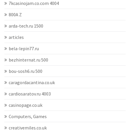
7kcasinojam.co.com 4004
800A Z
arda-tech.ru 1500
articles
bela-lepin77.ru
bezhinternat.ru 500
bou-sosh6.ru 500
caragordacantina.co.uk
cardiosaratov.ru 4003
casinopage.co.uk
Computers, Games
creativemiles.co.uk