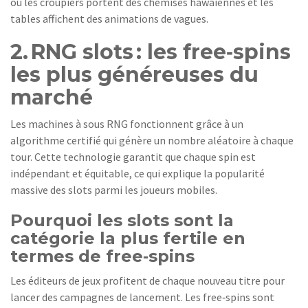
où les croupiers portent des chemises hawaïennes et les
tables affichent des animations de vagues.
2. RNG slots : les free‑spins
les plus généreuses du
marché
Les machines à sous RNG fonctionnent grâce à un
algorithme certifié qui génère un nombre aléatoire à chaque
tour. Cette technologie garantit que chaque spin est
indépendant et équitable, ce qui explique la popularité
massive des slots parmi les joueurs mobiles.
Pourquoi les slots sont la
catégorie la plus fertile en
termes de free‑spins
Les éditeurs de jeux profitent de chaque nouveau titre pour
lancer des campagnes de lancement. Les free‑spins sont