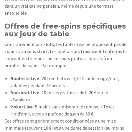
dans un vrai casino parisien, même depuis une terrasse
ensoleillée.
Offres de free‑spins spécifiques
aux jeux de table
Contrairement aux slots, les tables Live ne proposent pas de
« spins » au sens strict. Les opérateurs traduisent toutefois le
concept en free‑bets ou en tours gratuits limités à un
nombre de mains. Par exemple :
Roulette Live
: 20 free‑bets de 0,10 € sur le rouge/noir,
valables pendant 48 heures.
Baccarat Live
: 10 mises gratuites de 0,20 € sur le
« Banker ».
Poker Live
: 5 mains sans mise sur le tableau « Texas
Hold’em », avec un plafond de gain de 50 €.
Ces offres sont généralement conditionnées à une mise
minimale (souvent 10 €) et à une durée de session (au moins