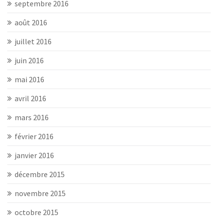
septembre 2016
août 2016
juillet 2016
juin 2016
mai 2016
avril 2016
mars 2016
février 2016
janvier 2016
décembre 2015
novembre 2015
octobre 2015