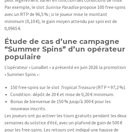
peut légèrement varier en fonction des conditions de mise.
Par exemple, le slot
Sunrise Paradise
propose 100 free‑spins
avec un RTP de 96,5 % ; si le joueur mise le montant
minimum (0,10 €), le gain moyen attendu par spin est de
0,0965 €.
Étude de cas d’une campagne
“Summer Spins” d’un opérateur
populaire
L’opérateur « LunaBet » a présenté en juin 2026 la promotion
« Summer Spins » :
150 free‑spins sur le slot
Tropical Treasure
(RTP = 97,2 %).
Condition : dépôt de 20 € et mise de 0,20 € minimum.
Bonus de bienvenue de 150 % jusqu’à 300 € pour les
nouveaux inscrits.
Les joueurs ont pu activer les tours gratuits pendant les deux
semaines du solstice d’été, avec un plafond de gain de 500 €
pour les free‑spins. Les retours ont indiqué une hausse de