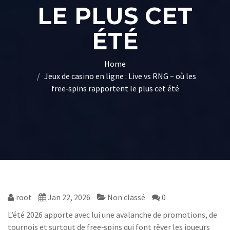
LE PLUS CET
ÉTÉ
Home
Jeux de casino en ligne : Live vs RNG – où les
free‑spins rapportent le plus cet été
root
Jan 22, 2026
Non classé
0
L’été 2026 apporte avec lui une avalanche de promotions, de
tournois et surtout de free‑spins qui font rêver les joueurs