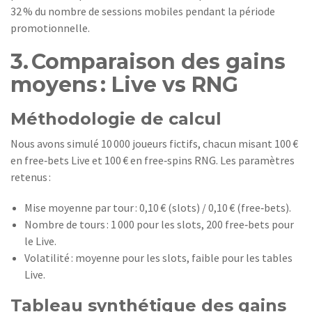
32 % du nombre de sessions mobiles pendant la période
promotionnelle.
3. Comparaison des gains
moyens : Live vs RNG
Méthodologie de calcul
Nous avons simulé 10 000 joueurs fictifs, chacun misant 100 €
en free‑bets Live et 100 € en free‑spins RNG. Les paramètres
retenus :
Mise moyenne par tour : 0,10 € (slots) / 0,10 € (free‑bets).
Nombre de tours : 1 000 pour les slots, 200 free‑bets pour
le Live.
Volatilité : moyenne pour les slots, faible pour les tables
Live.
Tableau synthétique des gains