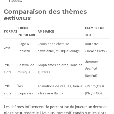
risques.
Comparaison des thèmes
estivaux
THÈME
EXEMPLE DE
FORMAT
AMBIANCE
POPULAIRE
JEU
Plage &
Croupier en chemise
Roulette
Live
Cocktail
hawaïenne, musique lounge
« Beach Party »
Summer
RNG
Festival de
Graphismes colorés, sons de
Festival
slots
musique
guitares
(NetEnt)
RNG
Îles
Animations de vagues, bonus
Island Quest
slots
tropicales
« Treasure Hunt »
(Play’n GO)
Les thèmes influencent la perception du joueur : un décor de
plage peut rendre le Live plus immersif, tandis que les slots