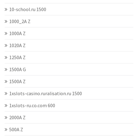
10-school.ru 1500
1000_2A Z
1000A Z
1020A Z
1250A Z
1500A G
1500A Z
1xslots-casino.ruralisation.ru 1500
1xslots-ru.co.com 600
2000A Z
500A Z