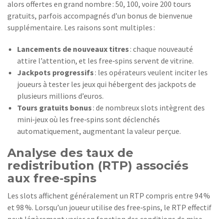
alors offertes en grand nombre : 50, 100, voire 200 tours
gratuits, parfois accompagnés d’un bonus de bienvenue
supplémentaire. Les raisons sont multiples :
Lancements de nouveaux titres
: chaque nouveauté
attire l’attention, et les free‑spins servent de vitrine.
Jackpots progressifs
: les opérateurs veulent inciter les
joueurs à tester les jeux qui hébergent des jackpots de
plusieurs millions d’euros.
Tours gratuits bonus
: de nombreux slots intègrent des
mini‑jeux où les free‑spins sont déclenchés
automatiquement, augmentant la valeur perçue.
Analyse des taux de
redistribution (RTP) associés
aux free‑spins
Les slots affichent généralement un RTP compris entre 94 %
et 98 %. Lorsqu’un joueur utilise des free‑spins, le RTP effectif