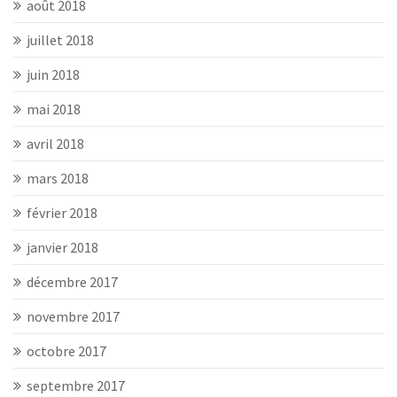
août 2018
juillet 2018
juin 2018
mai 2018
avril 2018
mars 2018
février 2018
janvier 2018
décembre 2017
novembre 2017
octobre 2017
septembre 2017