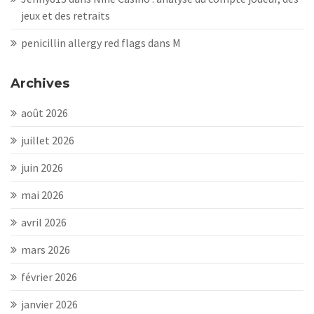
jeux et des retraits
penicillin allergy red flags
dans
M
Archives
août 2026
juillet 2026
juin 2026
mai 2026
avril 2026
mars 2026
février 2026
janvier 2026