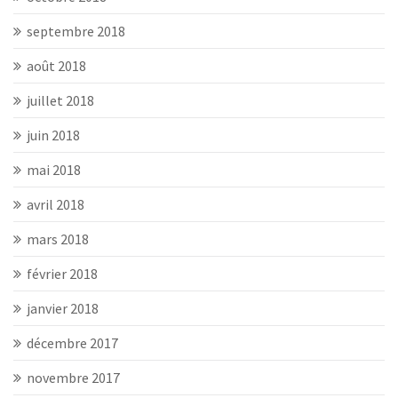
septembre 2018
août 2018
juillet 2018
juin 2018
mai 2018
avril 2018
mars 2018
février 2018
janvier 2018
décembre 2017
novembre 2017