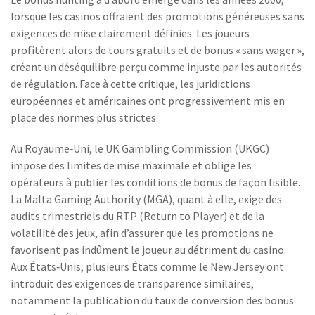
lorsque les casinos offraient des promotions généreuses sans
exigences de mise clairement définies. Les joueurs
profitèrent alors de tours gratuits et de bonus « sans wager »,
créant un déséquilibre perçu comme injuste par les autorités
de régulation. Face à cette critique, les juridictions
européennes et américaines ont progressivement mis en
place des normes plus strictes.
Au Royaume‑Uni, le UK Gambling Commission (UKGC)
impose des limites de mise maximale et oblige les
opérateurs à publier les conditions de bonus de façon lisible.
La Malta Gaming Authority (MGA), quant à elle, exige des
audits trimestriels du RTP (Return to Player) et de la
volatilité des jeux, afin d’assurer que les promotions ne
favorisent pas indûment le joueur au détriment du casino.
Aux États‑Unis, plusieurs États comme le New Jersey ont
introduit des exigences de transparence similaires,
notamment la publication du taux de conversion des bonus