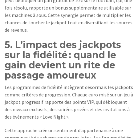
peut débloquer un pari gratuit de 10 € sur le football, qui, une
fois résolu, rapporte un bonus supplémentaire utilisable sur
les machines à sous. Cette synergie permet de multiplier les
chances de toucher le jackpot tout en diversifiant les sources
de revenus.
5. L’impact des jackpots
sur la fidélité : quand le
gain devient un rite de
passage amoureux
Les programmes de fidélité intègrent désormais les jackpots
comme critères de progression. Chaque euro misé sur un jeu à
jackpot progressif rapporte des points VIP, qui débloquent
des niveaux exclusifs, des soirées privées et des invitations à
des événements « Love Night ».
Cette approche crée un sentiment d’appartenance à une
communauté de « chasseurs de gros lots ». Les forums dédiés