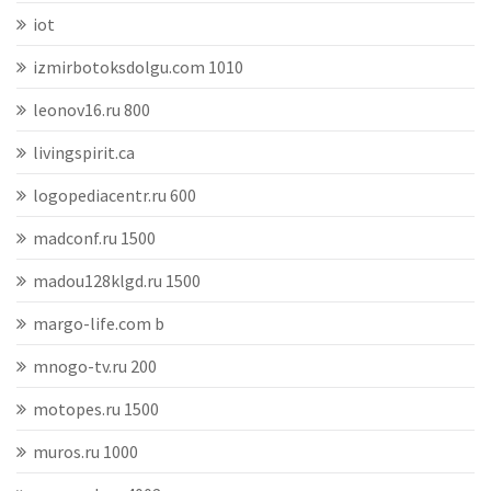
iot
izmirbotoksdolgu.com 1010
leonov16.ru 800
livingspirit.ca
logopediacentr.ru 600
madconf.ru 1500
madou128klgd.ru 1500
margo-life.com b
mnogo-tv.ru 200
motopes.ru 1500
muros.ru 1000