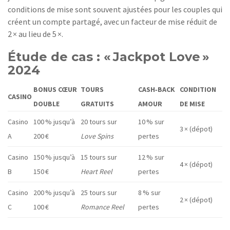
conditions de mise sont souvent ajustées pour les couples qui
créent un compte partagé, avec un facteur de mise réduit de
2 × au lieu de 5 ×.
Étude de cas : « Jackpot Love »
2024
BONUS CŒUR
TOURS
CASH‑BACK
CONDITION
CASINO
DOUBLE
GRATUITS
AMOUR
DE MISE
Casino
100 % jusqu’à
20 tours sur
10 % sur
3 × (dépot)
A
200 €
Love Spins
pertes
Casino
150 % jusqu’à
15 tours sur
12 % sur
4 × (dépot)
B
150 €
Heart Reel
pertes
Casino
200 % jusqu’à
25 tours sur
8 % sur
2 × (dépot)
C
100 €
Romance Reel
pertes