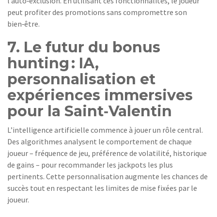
l’auto‑exclusion. En utilisant ces fonctionnalités, le joueur
peut profiter des promotions sans compromettre son
bien‑être.
7. Le futur du bonus
hunting : IA,
personnalisation et
expériences immersives
pour la Saint‑Valentin
L’intelligence artificielle commence à jouer un rôle central.
Des algorithmes analysent le comportement de chaque
joueur – fréquence de jeu, préférence de volatilité, historique
de gains – pour recommander les jackpots les plus
pertinents. Cette personnalisation augmente les chances de
succès tout en respectant les limites de mise fixées par le
joueur.