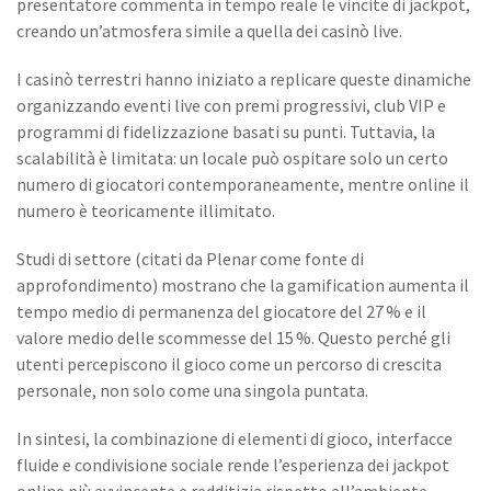
presentatore commenta in tempo reale le vincite di jackpot,
creando un’atmosfera simile a quella dei casinò live.
I casinò terrestri hanno iniziato a replicare queste dinamiche
organizzando eventi live con premi progressivi, club VIP e
programmi di fidelizzazione basati su punti. Tuttavia, la
scalabilità è limitata: un locale può ospitare solo un certo
numero di giocatori contemporaneamente, mentre online il
numero è teoricamente illimitato.
Studi di settore (citati da Plenar come fonte di
approfondimento) mostrano che la gamification aumenta il
tempo medio di permanenza del giocatore del 27 % e il
valore medio delle scommesse del 15 %. Questo perché gli
utenti percepiscono il gioco come un percorso di crescita
personale, non solo come una singola puntata.
In sintesi, la combinazione di elementi di gioco, interfacce
fluide e condivisione sociale rende l’esperienza dei jackpot