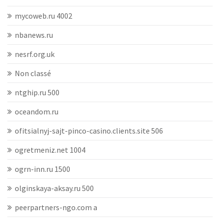
mycoweb.ru 4002
nbanews.ru
nesrf.org.uk
Non classé
ntghip.ru 500
oceandom.ru
ofitsialnyj-sajt-pinco-casino.clients.site 506
ogretmeniz.net 1004
ogrn-inn.ru 1500
olginskaya-aksay.ru 500
peerpartners-ngo.com a