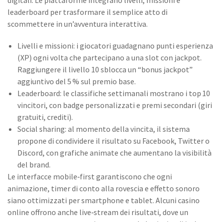
digitali. Le piattaforme integrano livelli, missioni e
leaderboard per trasformare il semplice atto di
scommettere in un’avventura interattiva.
Livelli e missioni: i giocatori guadagnano punti esperienza
(XP) ogni volta che partecipano a una slot con jackpot.
Raggiungere il livello 10 sblocca un “bonus jackpot”
aggiuntivo del 5 % sul premio base.
Leaderboard: le classifiche settimanali mostrano i top 10
vincitori, con badge personalizzati e premi secondari (giri
gratuiti, crediti).
Social sharing: al momento della vincita, il sistema
propone di condividere il risultato su Facebook, Twitter o
Discord, con grafiche animate che aumentano la visibilità
del brand.
Le interfacce mobile‑first garantiscono che ogni
animazione, timer di conto alla rovescia e effetto sonoro
siano ottimizzati per smartphone e tablet. Alcuni casino
online offrono anche live‑stream dei risultati, dove un