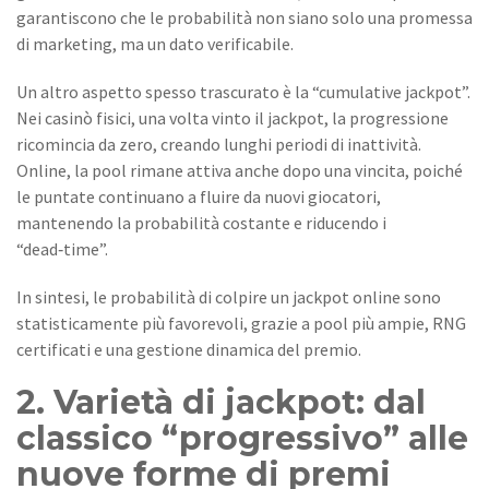
garantiscono che le probabilità non siano solo una promessa
di marketing, ma un dato verificabile.
Un altro aspetto spesso trascurato è la “cumulative jackpot”.
Nei casinò fisici, una volta vinto il jackpot, la progressione
ricomincia da zero, creando lunghi periodi di inattività.
Online, la pool rimane attiva anche dopo una vincita, poiché
le puntate continuano a fluire da nuovi giocatori,
mantenendo la probabilità costante e riducendo i
“dead‑time”.
In sintesi, le probabilità di colpire un jackpot online sono
statisticamente più favorevoli, grazie a pool più ampie, RNG
certificati e una gestione dinamica del premio.
2. Varietà di jackpot: dal
classico “progressivo” alle
nuove forme di premi