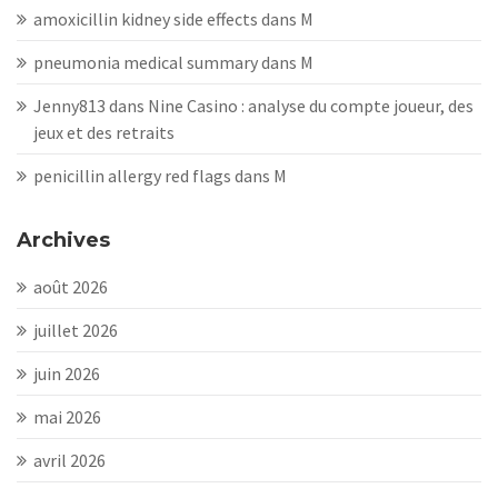
amoxicillin kidney side effects
dans
M
pneumonia medical summary
dans
M
Jenny813
dans
Nine Casino : analyse du compte joueur, des
jeux et des retraits
penicillin allergy red flags
dans
M
Archives
août 2026
juillet 2026
juin 2026
mai 2026
avril 2026