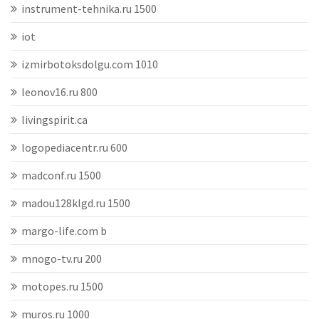
instrument-tehnika.ru 1500
iot
izmirbotoksdolgu.com 1010
leonov16.ru 800
livingspirit.ca
logopediacentr.ru 600
madconf.ru 1500
madou128klgd.ru 1500
margo-life.com b
mnogo-tv.ru 200
motopes.ru 1500
muros.ru 1000