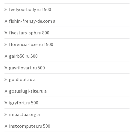
feelyourbody.ru 1500
fishin-frenzy-de.com a
fivestars-spb.ru 800
florencia-luxe.ru 1500
gairb56.ru 500
gavrilovart.ru 500
goldloot.ru a
gosuslugi-site.ru a
igryfort.ru 500
impactua.org a
instcomputer.ru 500