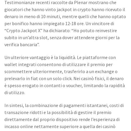
Testimonianze recenti raccolte da Plenar mostrano che
giocatori che hanno vinto jackpot in crypto hanno ricevuto il
denaro in meno di 10 minuti, mentre quelli che hanno optato
per bonifico hanno impiegato 12‑18 ore. Un vincitore di
“Crypto Jackpot X” ha dichiarato: “Ho potuto reinvestire
subito in un’altra slot, senza dover attendere giorni per la
verifica bancaria”.
Un ulteriore vantaggio è la liquidità. Le piattaforme con
wallet integrati consentono di utilizzare il premio per
scommettere ulteriormente, trasferirlo a un exchange o
prelevarlo in fiat con un solo click. Nei casinò fisici, il denaro
è spesso erogato in contanti o voucher, limitando la rapidità
di utilizzo.
In sintesi, la combinazione di pagamenti istantanei, costi di
transazione ridotti e la possibilità di gestire il premio
direttamente dal proprio dispositivo rende l’esperienza di
incasso online nettamente superiore a quella dei casinò