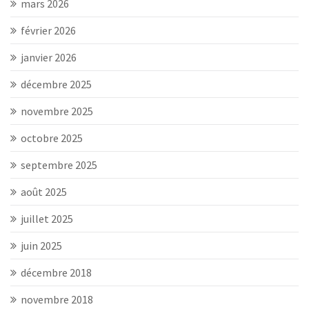
mars 2026
février 2026
janvier 2026
décembre 2025
novembre 2025
octobre 2025
septembre 2025
août 2025
juillet 2025
juin 2025
décembre 2018
novembre 2018