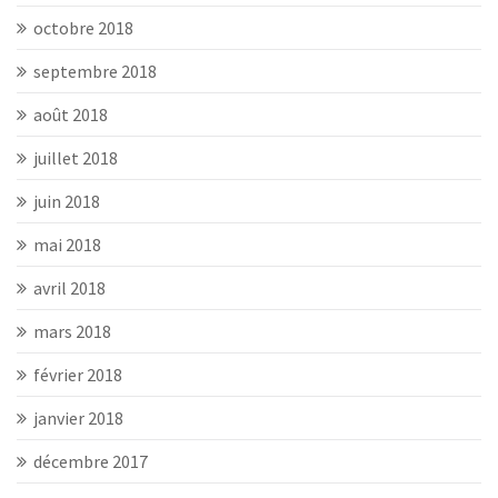
octobre 2018
septembre 2018
août 2018
juillet 2018
juin 2018
mai 2018
avril 2018
mars 2018
février 2018
janvier 2018
décembre 2017