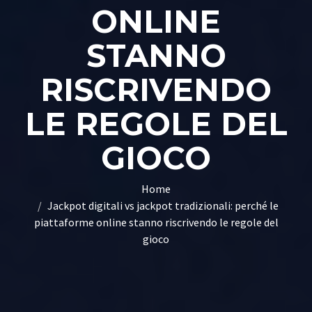
ONLINE
STANNO
RISCRIVENDO
LE REGOLE DEL
GIOCO
Home
Jackpot digitali vs jackpot tradizionali: perché le
piattaforme online stanno riscrivendo le regole del
gioco