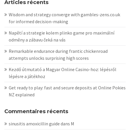
Articles récents
Wisdom and strategy converge with gambles-zens.co.uk
for informed decision-making
Napětí a strategie kolem plinko game pro maximální
odměny a zábavu čeká na vás
Remarkable endurance during frantic chickenroad
attempts unlocks surprising high scores
Kezdő útmutató a Magyar Online Casino-hoz: lépésről
lépésre a játékhoz
Get ready to play: fast and secure deposits at Online Pokies
NZ explained
Commentaires récents
sinusitis amoxicillin guide
dans
M