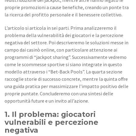
redistribuzione dei jackpot, mentre altre hanno legato le
proprie promozioni a cause benefiche, creando un ponte tra
la ricerca del profitto personale e il benessere collettivo.
L’articolo si articola in sei parti. Prima analizzeremo il
problema della vulnerabilità dei giocatori e la percezione
negativa del settore. Poi descriveremo le soluzioni messe in
campo dai casinò online, con particolare attenzione ai
programmi di “jackpot sharing”. Successivamente vedremo
come le scommesse sportive si siano integrate in questo
modello attraverso i “Bet‑Back Pools”. La quarta sezione
raccoglie storie di successo concrete, mentre la quinta offre
una guida pratica per massimizzare l’impatto positivo delle
proprie puntate. Concluderemo con una sintesi delle
opportunità future e un invito all’azione.
1. Il problema: giocatori
vulnerabili e percezione
negativa