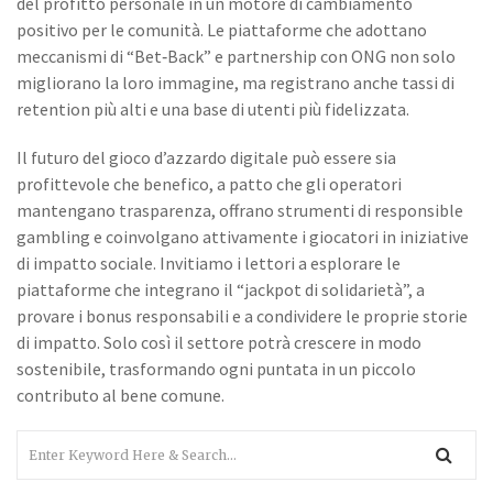
del profitto personale in un motore di cambiamento
positivo per le comunità. Le piattaforme che adottano
meccanismi di “Bet‑Back” e partnership con ONG non solo
migliorano la loro immagine, ma registrano anche tassi di
retention più alti e una base di utenti più fidelizzata.
Il futuro del gioco d’azzardo digitale può essere sia
profittevole che benefico, a patto che gli operatori
mantengano trasparenza, offrano strumenti di responsible
gambling e coinvolgano attivamente i giocatori in iniziative
di impatto sociale. Invitiamo i lettori a esplorare le
piattaforme che integrano il “jackpot di solidarietà”, a
provare i bonus responsabili e a condividere le proprie storie
di impatto. Solo così il settore potrà crescere in modo
sostenibile, trasformando ogni puntata in un piccolo
contributo al bene comune.