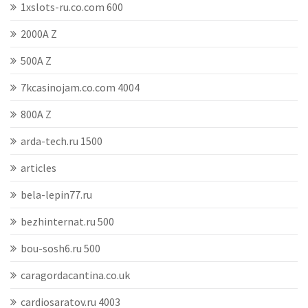
1xslots-ru.co.com 600
2000A Z
500A Z
7kcasinojam.co.com 4004
800A Z
arda-tech.ru 1500
articles
bela-lepin77.ru
bezhinternat.ru 500
bou-sosh6.ru 500
caragordacantina.co.uk
cardiosaratov.ru 4003