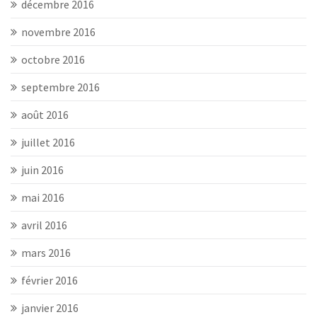
décembre 2016
novembre 2016
octobre 2016
septembre 2016
août 2016
juillet 2016
juin 2016
mai 2016
avril 2016
mars 2016
février 2016
janvier 2016