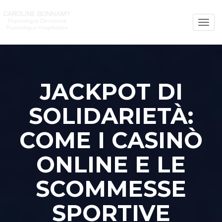
Toggl
naviga
JACKPOT DI
SOLIDARIETÀ:
COME I CASINÒ
ONLINE E LE
SCOMMESSE
SPORTIVE