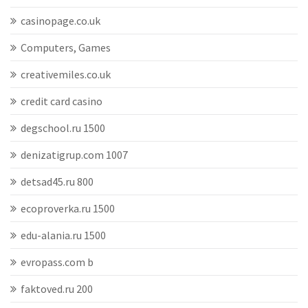
casinopage.co.uk
Computers, Games
creativemiles.co.uk
credit card casino
degschool.ru 1500
denizatigrup.com 1007
detsad45.ru 800
ecoproverka.ru 1500
edu-alania.ru 1500
evropass.com b
faktoved.ru 200