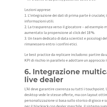
Lezioni apprese:
1. L’integrazione dei dati di prima parte è cruciale; 
informazioni utili.
2. La trasparenza verso il giocatore – ad esempio 
aumentato la propensione al click del 18 %.
3. Un team dedicato di data scientist e psicologi d
rimanessero entro i confini etici.
Le best practice da replicare includono: partire da
KPI di rischio in parallelo e adottare un approccio 
6. Integrazione multi
live dealer
L’AI deve garantire coerenza su tutti i touchpoint. 
desktop vede le stesse offerte, ma con layout ottimi
personalizzazione si basa sullo storico di gioco e 
per il blackjack con dealer maschile, il sistema sug