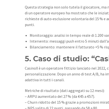
Questa strategia non solo tutela il giocatore, ma 
di un operatore europeo ha mostrato che le iniziat
richieste di auto‑esclusione volontaria del 15 % e a
punti.
Monitoraggio: analisi in tempo reale di 1.200 var
Intervento: messaggi push entro 5 minuti dall’at
Bilanciamento: mantenere il fatturato +5 % risp
5. Caso di studio: “Ca
CasinoX è un operatore fittizio lanciato nel 2022, c
personalizzazione. Dopo un anno di test A/B, ha 
adattiva in tutti i canali.
Metriche di risultato (dati aggregati su 12 mesi):
– ARPU aumentato del 27 % (da €45 a €57).
– Churn ridotto del 15 % grazie a promozioni mirat
– NPS salito di 22 punti, passando da 58 a 80.