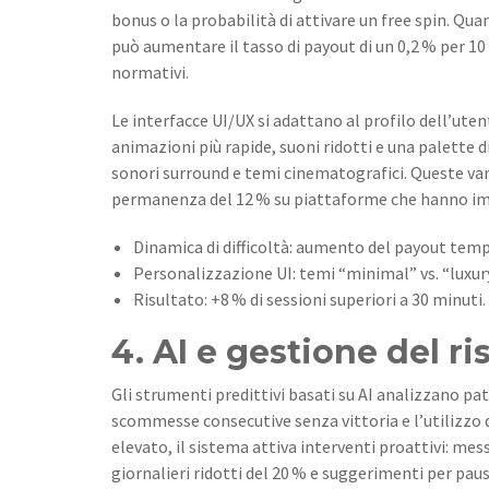
bonus o la probabilità di attivare un free spin. Qua
può aumentare il tasso di payout di un 0,2 % per 1
normativi.
Le interfacce UI/UX si adattano al profilo dell’ute
animazioni più rapide, suoni ridotti e una palette d
sonori surround e temi cinematografici. Queste v
permanenza del 12 % su piattaforme che hanno imp
Dinamica di difficoltà: aumento del payout temp
Personalizzazione UI: temi “minimal” vs. “luxury
Risultato: +8 % di sessioni superiori a 30 minuti.
4. AI e gestione del r
Gli strumenti predittivi basati su AI analizzano pa
scommesse consecutive senza vittoria e l’utilizzo d
elevato, il sistema attiva interventi proattivi: mes
giornalieri ridotti del 20 % e suggerimenti per paus