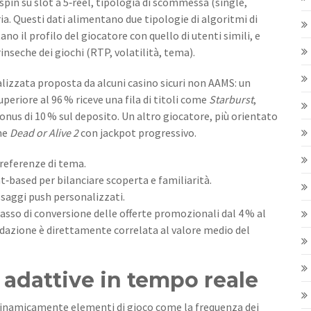
pin su slot a 5‑reel, tipologia di scommessa (single,
ria. Questi dati alimentano due tipologie di algoritmi di
no il profilo del giocatore con quello di utenti simili, e
inseche dei giochi (RTP, volatilità, tema).
alizzata proposta da alcuni casino sicuri non AAMS: un
uperiore al 96 % riceve una fila di titoli come
Starburst
,
nus di 10 % sul deposito. Un altro giocatore, più orientato
ome
Dead or Alive 2
con jackpot progressivo.
preferenze di tema.
t‑based per bilanciare scoperta e familiarità.
ssaggi push personalizzati.
so di conversione delle offerte promozionali dal 4 % al
dazione è direttamente correlata al valore medio del
 adattive in tempo reale
dinamicamente elementi di gioco come la frequenza dei