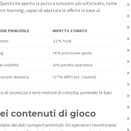
uesto ha aperto la porta a soluzioni più sofisticate, come
t learning, capaci di adattare le offerte in base al
ONE PRINCIPALE
IMPATTO STIMATO
ction
-12 % frodi
ng
+4 % precisione quote
& volatilità
-6 % perdita operatore
zazione dinamica
+27 % ARPU (es. CasinoX)
 di sicurezza a vero motore di crescita, ponendo le basi
ei contenuti di gioco
’analisi dei dati comportamentali. Gli operatori monitorano