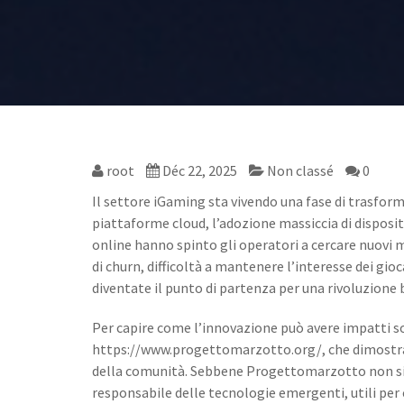
root
Déc 22, 2025
Non classé
0
Il settore iGaming sta vivendo una fase di trasfor
piattaforme cloud, l’adozione massiccia di dispositi
online hanno spinto gli operatori a cercare nuovi mo
di churn, difficoltà a mantenere l’interesse dei gio
diventate il punto di partenza per una rivoluzione b
Per capire come l’innovazione può avere impatti s
https://www.progettomarzotto.org/
, che dimostr
della comunità. Sebbene Progettomarzotto non sia u
responsabile delle tecnologie emergenti, utili per