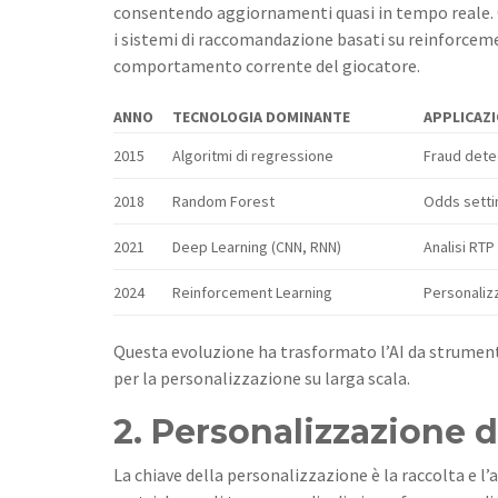
consentendo aggiornamenti quasi in tempo reale. Q
i sistemi di raccomandazione basati su reinforcemen
comportamento corrente del giocatore.
ANNO
TECNOLOGIA DOMINANTE
APPLICAZI
2015
Algoritmi di regressione
Fraud dete
2018
Random Forest
Odds setti
2021
Deep Learning (CNN, RNN)
Analisi RTP 
2024
Reinforcement Learning
Personaliz
Questa evoluzione ha trasformato l’AI da strumento
per la personalizzazione su larga scala.
2. Personalizzazione d
La chiave della personalizzazione è la raccolta e l