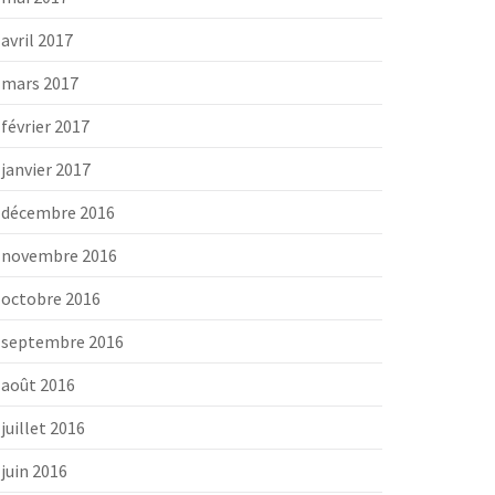
avril 2017
mars 2017
février 2017
janvier 2017
décembre 2016
novembre 2016
octobre 2016
septembre 2016
août 2016
juillet 2016
juin 2016