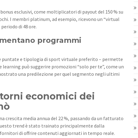
o bonus esclusivi, come moltiplicatori di payout del 150 % su
ochi. I membri platinum, ad esempio, ricevono un “virtual
 periodo di 48 ore.
alimentano programmi
le puntate e tipologia di sport virtuale preferito – permette
ne learning può suggerire promozioni “solo per te”, come un
a mostrato una predilezione per quel segmento negli ultimi
ritorni economici dei
inò
 una crescita media annua del 22 %, passando da un fatturato
. Questo trend è stato trainato principalmente dalla
i fornitori di offrire contenuti aggiornati in tempo reale.