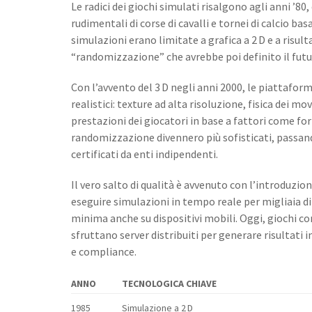
Le radici dei giochi simulati risalgono agli anni ’
rudimentali di corse di cavalli e tornei di calcio b
simulazioni erano limitate a grafica a 2 D e a risul
“randomizzazione” che avrebbe poi definito il futu
Con l’avvento del 3 D negli anni 2000, le piattaform
realistici: texture ad alta risoluzione, fisica dei mo
prestazioni dei giocatori in base a fattori come fo
randomizzazione divennero più sofisticati, passa
certificati da enti indipendenti.
Il vero salto di qualità è avvenuto con l’introduz
eseguire simulazioni in tempo reale per migliaia
minima anche su dispositivi mobili. Oggi, giochi c
sfruttano server distribuiti per generare risultati
e compliance.
ANNO
TECNOLOGICA CHIAVE
1985
Simulazione a 2 D