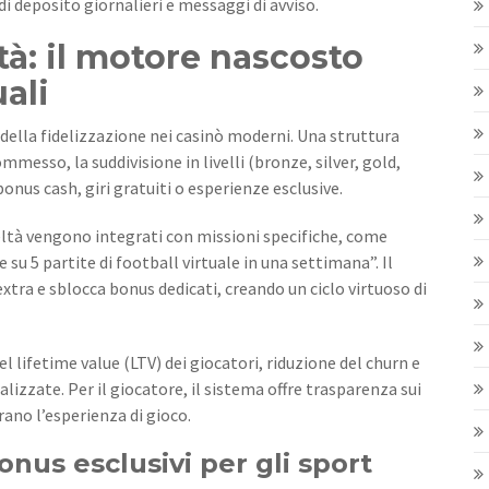
i deposito giornalieri e messaggi di avviso.
tà: il motore nascosto
ali
della fidelizzazione nei casinò moderni. Una struttura
mmesso, la suddivisione in livelli (bronze, silver, gold,
bonus cash, giri gratuiti o esperienze esclusive.
deltà vengono integrati con missioni specifiche, come
 su 5 partite di football virtuale in una settimana”. Il
ra e sblocca bonus dedicati, creando un ciclo virtuoso di
l lifetime value (LTV) dei giocatori, riduzione del churn e
nalizzate. Per il giocatore, il sistema offre trasparenza sui
rano l’esperienza di gioco.
onus esclusivi per gli sport