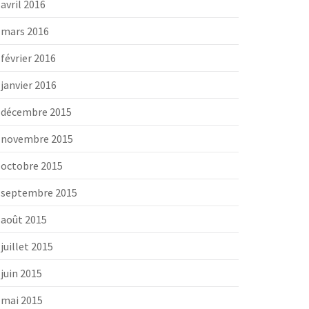
avril 2016
mars 2016
février 2016
janvier 2016
décembre 2015
novembre 2015
octobre 2015
septembre 2015
août 2015
juillet 2015
juin 2015
mai 2015