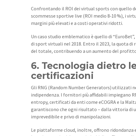
Confrontando il ROI dei virtual sports con quello de
scommesse sportive live (ROI medio 8‑10 %), i virt
margini più elevati e a costi operativi ridotti.
Un caso studio emblematico è quello di “EuroBet”
di sport virtuali nel 2018. Entro il 2023, la quota di 
del totale, contribuendo a un aumento del profitto
6. Tecnologia dietro l
certificazioni
Gli RNG (Random Number Generators) utilizzati nei 
indipendenza. I fornitori più affidabili impiegano
entropy, certificati da enti come eCOGRA e la Malt
garantiscono che ogni risultato – dalla vittoria di u
imprevedibile e privo di manipolazioni.
Le piattaforme cloud, inoltre, offrono ridondanza e