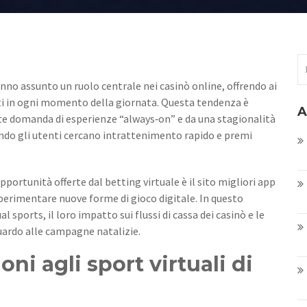
nno assunto un ruolo centrale nei casinò online, offrendo ai
lati in ogni momento della giornata. Questa tendenza è
A
nte domanda di esperienze “always‑on” e da una stagionalità
quando gli utenti cercano intrattenimento rapido e premi
ortunità offerte dal betting virtuale è il sito
migliori app
e sperimentare nuove forme di gioco digitale. In questo
l sports, il loro impatto sui flussi di cassa dei casinò e le
iguardo alle campagne natalizie.
oni agli sport virtuali di