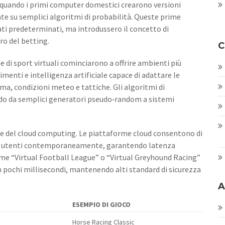
80, quando i primi computer domestici crearono versioni
asate su semplici algoritmi di probabilità. Queste prime
tati predeterminati, ma introdussero il concetto di
ro del betting.
C
e di sport virtuali cominciarono a offrire ambienti più
vimenti e intelligenza artificiale capace di adattare le
rma, condizioni meteo e tattiche. Gli algoritmi di
ndo da semplici generatori pseudo‑random a sistemi
ione del cloud computing. Le piattaforme cloud consentono di
 di utenti contemporaneamente, garantendo latenza
ome “Virtual Football League” o “Virtual Greyhound Racing”
 in pochi millisecondi, mantenendo alti standard di sicurezza
A
ESEMPIO DI GIOCO
Horse Racing Classic