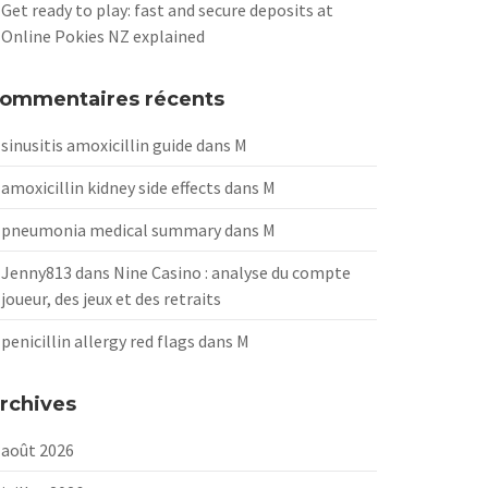
Get ready to play: fast and secure deposits at
Online Pokies NZ explained
ommentaires récents
sinusitis amoxicillin guide
dans
M
amoxicillin kidney side effects
dans
M
pneumonia medical summary
dans
M
Jenny813
dans
Nine Casino : analyse du compte
joueur, des jeux et des retraits
penicillin allergy red flags
dans
M
rchives
août 2026