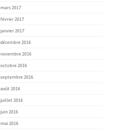
mars 2017
février 2017
janvier 2017
décembre 2016
novembre 2016
octobre 2016
septembre 2016
août 2016
juillet 2016
juin 2016
mai 2016