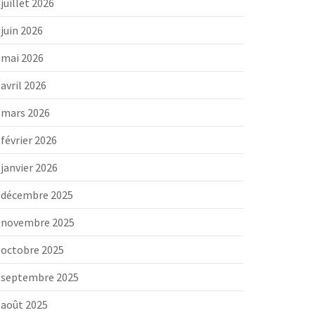
juillet 2026
juin 2026
mai 2026
avril 2026
mars 2026
février 2026
janvier 2026
décembre 2025
novembre 2025
octobre 2025
septembre 2025
août 2025