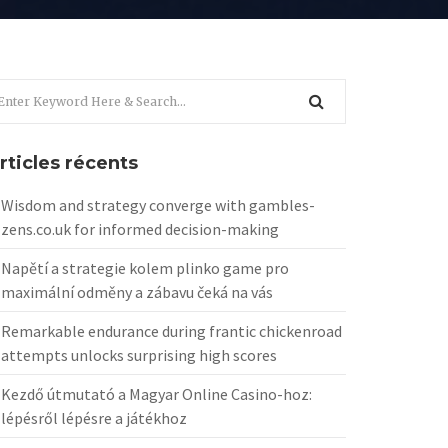
rticles récents
Wisdom and strategy converge with gambles-
zens.co.uk for informed decision-making
Napětí a strategie kolem plinko game pro
maximální odměny a zábavu čeká na vás
Remarkable endurance during frantic chickenroad
attempts unlocks surprising high scores
Kezdő útmutató a Magyar Online Casino-hoz:
lépésről lépésre a játékhoz