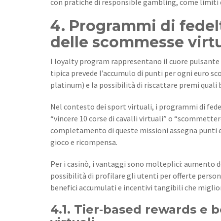
con pratiche di responsible gambling, come limiti d
4. Programmi di fedel
delle scommesse virtu
I loyalty program rappresentano il cuore pulsante 
tipica prevede l’accumulo di punti per ogni euro sco
platinum) e la possibilità di riscattare premi quali 
Nel contesto dei sport virtuali, i programmi di fe
“vincere 10 corse di cavalli virtuali” o “scommettere
completamento di queste missioni assegna punti ext
gioco e ricompensa.
Per i casinò, i vantaggi sono molteplici: aumento de
possibilità di profilare gli utenti per offerte perso
benefici accumulati e incentivi tangibili che miglio
4.1. Tier‑based rewards e b