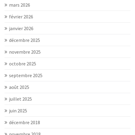
mars 2026
février 2026
janvier 2026
décembre 2025
novembre 2025
octobre 2025
septembre 2025
août 2025
juillet 2025
juin 2025
décembre 2018
novembre 2018