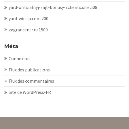
yard-ofitsialnyj-sajt-bonusy-i.clients.site 508
yard-win.co.com 200
zagrancentr.ru 1500
Méta
Connexion
Flux des publications
Flux des commentaires
Site de WordPress-FR