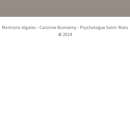
Mentions légales
- Caroline Bonnamy - Psychologue Saint-Malo
© 2024