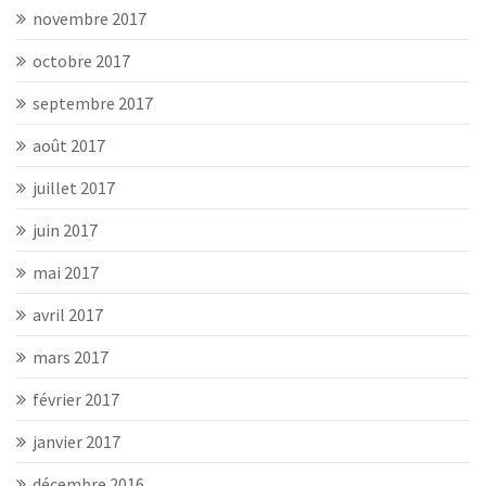
novembre 2017
octobre 2017
septembre 2017
août 2017
juillet 2017
juin 2017
mai 2017
avril 2017
mars 2017
février 2017
janvier 2017
décembre 2016