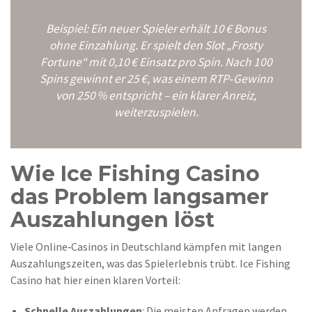
Beispiel
: Ein neuer Spieler erhält 10 € Bonus
ohne Einzahlung. Er spielt den Slot „Frosty
Fortune“ mit 0,10 € Einsatz pro Spin. Nach 100
Spins gewinnt er 25 €, was einem RTP‑Gewinn
von 250 % entspricht – ein klarer Anreiz,
weiterzuspielen.
Wie Ice Fishing Casino
das Problem langsamer
Auszahlungen löst
Viele Online‑Casinos in Deutschland kämpfen mit langen
Auszahlungszeiten, was das Spielerlebnis trübt. Ice Fishing
Casino hat hier einen klaren Vorteil:
Schnelle Auszahlungen
: Die meisten Anfragen werden