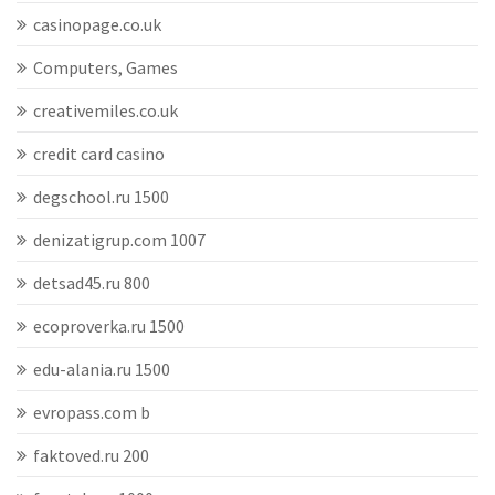
casinopage.co.uk
Computers, Games
creativemiles.co.uk
credit card casino
degschool.ru 1500
denizatigrup.com 1007
detsad45.ru 800
ecoproverka.ru 1500
edu-alania.ru 1500
evropass.com b
faktoved.ru 200