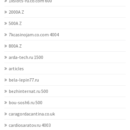
1xslots-ru.co.com 600
2000A Z
500A Z
7kcasinojam.co.com 4004
800A Z
arda-tech.ru 1500
articles
bela-lepin77.ru
bezhinternat.ru 500
bou-sosh6.ru 500
caragordacantina.co.uk
cardiosaratov.ru 4003