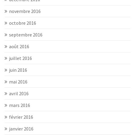
novembre 2016
octobre 2016
septembre 2016
août 2016
juillet 2016
juin 2016
mai 2016
avril 2016
mars 2016
février 2016
janvier 2016