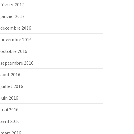
février 2017
janvier 2017
décembre 2016
novembre 2016
octobre 2016
septembre 2016
août 2016
juillet 2016
juin 2016
mai 2016
avril 2016
mars 2016