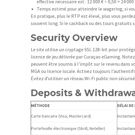
effective nécessaire est : 12 000 € ÷ 0,50 = 24 000
Temps estimé pour atteindre le wagering, si vous
En pratique, plus le RTP est élevé, plus vous perd
souvent long. Si le cashback ou des tours gratuits s
Security Overview
Le site utilise un cryptage SSL 128-bit pour protég
licence de jeu délivrée par Curaçao eGaming. Notez
peuvent être soumis à l’impôt sur le revenu dans v
MGA ou licence locale. Activez toujours l’authentif
Évitez d’utiliser un réseau Wi-Fi public non sécurisé
Deposits & Withdrawa
MÉTHODE
DÉLAI DE
Carte bancaire (Visa, Mastercard)
Instantan
Portefeuille électronique (Skrill, Neteller)
Instantan