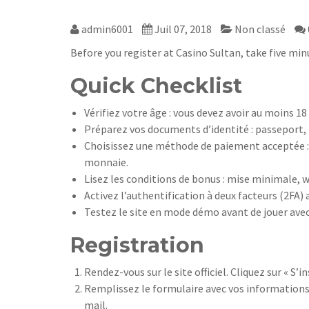
admin6001
Juil 07, 2018
Non classé
Before you register at
Casino Sultan
, take five mi
Quick Checklist
Vérifiez votre âge : vous devez avoir au moins 18 
Préparez vos documents d’identité : passeport, p
Choisissez une méthode de paiement acceptée : 
monnaie.
Lisez les conditions de bonus : mise minimale, 
Activez l’authentification à deux facteurs (2FA)
Testez le site en mode démo avant de jouer avec 
Registration
Rendez-vous sur le site officiel. Cliquez sur « S’in
Remplissez le formulaire avec vos informations
mail.