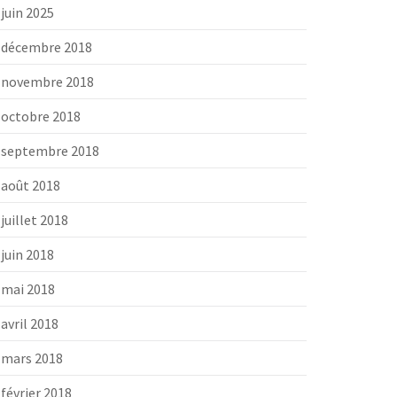
juin 2025
décembre 2018
novembre 2018
octobre 2018
septembre 2018
août 2018
juillet 2018
juin 2018
mai 2018
avril 2018
mars 2018
février 2018