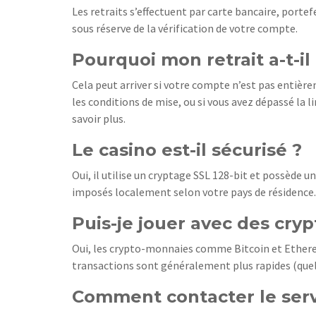
Les retraits s’effectuent par carte bancaire, port
sous réserve de la vérification de votre compte.
Pourquoi mon retrait a-t-il
Cela peut arriver si votre compte n’est pas entière
les conditions de mise, ou si vous avez dépassé la 
savoir plus.
Le casino est-il sécurisé ?
Oui, il utilise un cryptage SSL 128-bit et possède 
imposés localement selon votre pays de résidence.
Puis-je jouer avec des cry
Oui, les crypto-monnaies comme Bitcoin et Ethereu
transactions sont généralement plus rapides (quel
Comment contacter le servi