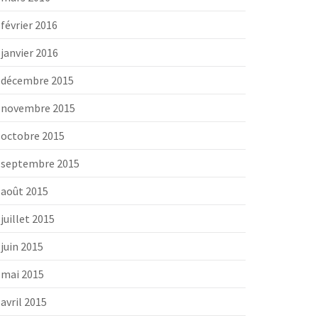
février 2016
janvier 2016
décembre 2015
novembre 2015
octobre 2015
septembre 2015
août 2015
juillet 2015
juin 2015
mai 2015
avril 2015