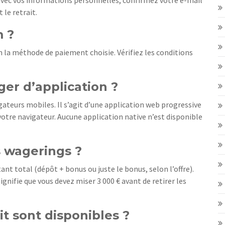
e avec vos informations personnelles, confirmez votre e-mail
le retrait.
m ?
la méthode de paiement choisie. Vérifiez les conditions
ger d’application ?
gateurs mobiles. Il s’agit d’une application web progressive
otre navigateur. Aucune application native n’est disponible
 wagerings ?
t total (dépôt + bonus ou juste le bonus, selon l’offre).
gnifie que vous devez miser 3 000 € avant de retirer les
t sont disponibles ?