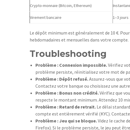
Crypto-monnaie (Bitcoin, Ethereum)
Instantan
Virement bancaire
1–3 jours
Le dépôt minimum est généralement de 10 €. Pour un
hebdomadaires et mensuelles dans votre compte.
Troubleshooting
Problème : Connexion impossible.
Vérifiez vo
problème persiste, réinitialisez votre mot de pas
Problème : Dépôt refusé.
Assurez-vous que votr
Contactez votre banque ou choisissez une autr
Problème : Bonus non crédité.
Vérifiez que vou
respecte le montant minimum. Attendez 10 minut
Problème : Retard de retrait.
Le délai standard 
compte est entièrement vérifié (KYC). Contactez 
Problème : Jeu qui se bloque.
Videz le cache d
Firefox). Si le problème persiste, le jeu peut êt