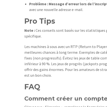
Problème : Message d’erreur lors de l’inscrip
avec une nouvelle adresse e-mail.
Pro Tips
Note :
Ces conseils sont basés sur les statistiques
spécifique.
Les machines à sous avec un RTP (Return to Player
meilleures chances à long terme. Exemples de catégo
fixes (non progressifs). Évitez les jeux de table c
inférieur à 90 %. Les jeux de progrès (jackpots pro
offrir des gains énormes. Pour les amateurs de stra
est un bon choix.
FAQ
Comment créer un compte s