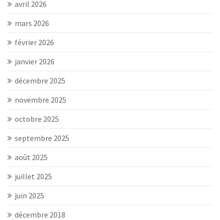
avril 2026
mars 2026
février 2026
janvier 2026
décembre 2025
novembre 2025
octobre 2025
septembre 2025
août 2025
juillet 2025
juin 2025
décembre 2018