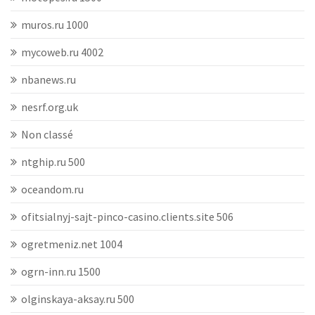
muros.ru 1000
mycoweb.ru 4002
nbanews.ru
nesrf.org.uk
Non classé
ntghip.ru 500
oceandom.ru
ofitsialnyj-sajt-pinco-casino.clients.site 506
ogretmeniz.net 1004
ogrn-inn.ru 1500
olginskaya-aksay.ru 500