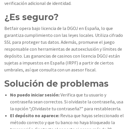
verificación adicional de identidad.
¿Es seguro?
Betfair opera bajo licencia de la DGOJ en España, lo que
garantiza cumplimiento con las leyes locales. Utiliza cifrado
SSL para proteger tus datos. Además, promueve el juego
responsable con herramientas de autoexclusión y límites de
depósito. Las ganancias de casinos con licencia DGOJ están
sujetas a impuestos en España (IRPF) a partir de ciertos
umbrales, así que consulta con un asesor fiscal.
Solución de problemas
No puedo iniciar sesión:
Verifica que tu usuario y
contraseña sean correctos. Si olvidaste la contraseña, usa
la opción “¿Olvidaste tu contraseña?” para restablecerla.
El depósito no aparece:
Revisa que hayas seleccionado el
método correcto y que tu banco no haya bloqueado la