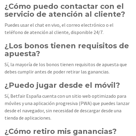
¿Cómo puedo contactar con el
servicio de atención al cliente?
Puedes usar el chat en vivo, el correo electrónico o el
teléfono de atención al cliente, disponible 24/7.
¿Los bonos tienen requisitos de
apuesta?
Sí, la mayoría de los bonos tienen requisitos de apuesta que
debes cumplir antes de poder retirar las ganancias.
¿Puedo jugar desde el móvil?
Sí, Betfair España cuenta con un sitio web optimizado para
móviles y una aplicación progresiva (PWA) que puedes lanzar
desde el navegador, sin necesidad de descargar desde una
tienda de aplicaciones.
¿Cómo retiro mis ganancias?