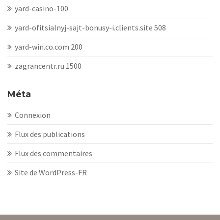
yard-casino-100
yard-ofitsialnyj-sajt-bonusy-i.clients.site 508
yard-win.co.com 200
zagrancentr.ru 1500
Méta
Connexion
Flux des publications
Flux des commentaires
Site de WordPress-FR