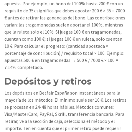
apuesta. Por ejemplo, un bono del 100% hasta 200 € con un
requisito de 35x significa que debes apostar 200 € × 35 = 7000
€ antes de retirar las ganancias del bono. Las contribuciones
varían: las tragamonedas suelen aportar el 100%, mientras
que la ruleta solo el 10%. Si juegas 100 € en tragamonedas,
cuentan como 100 €; si juegas 100 € en ruleta, solo cuentan
10 €. Para calcular el progreso: (cantidad apostada ×
porcentaje de contribución) / requisito total × 100. Ejemplo:
apuestas 500 € en tragamonedas → 500 € / 7000 € × 100 =
7.14% completado.
Depósitos y retiros
Los depósitos en Betfair España son instantáneos para la
mayoría de los métodos. El mínimo suele ser 10 €. Los retiros
se procesan en 24-48 horas hábiles. Métodos comunes:
Visa/MasterCard, PayPal, Skrill, transferencia bancaria. Para
retirar, ve a la sección de caja, selecciona el método y el
importe. Ten en cuenta que el primer retiro puede requerir