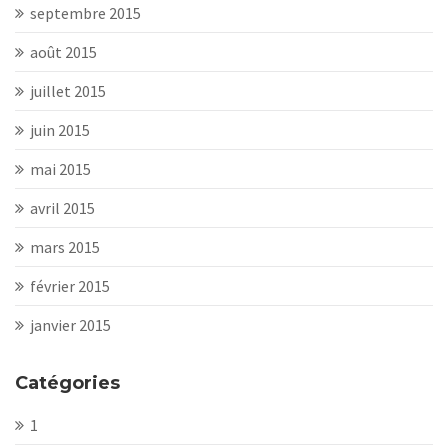
septembre 2015
août 2015
juillet 2015
juin 2015
mai 2015
avril 2015
mars 2015
février 2015
janvier 2015
Catégories
1