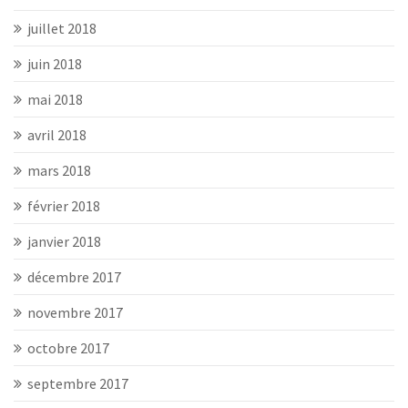
juillet 2018
juin 2018
mai 2018
avril 2018
mars 2018
février 2018
janvier 2018
décembre 2017
novembre 2017
octobre 2017
septembre 2017