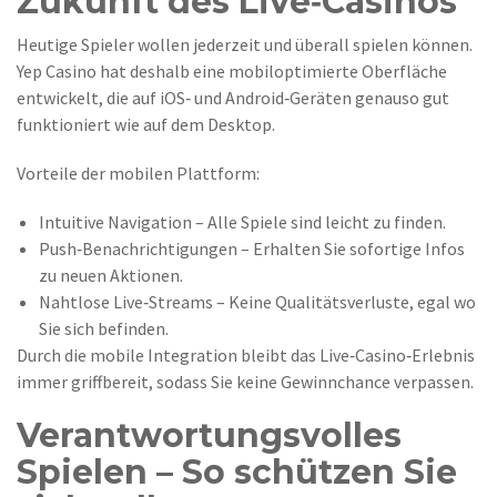
Zukunft des Live‑Casinos
Heutige Spieler wollen jederzeit und überall spielen können.
Yep Casino hat deshalb eine mobiloptimierte Oberfläche
entwickelt, die auf iOS‑ und Android‑Geräten genauso gut
funktioniert wie auf dem Desktop.
Vorteile der mobilen Plattform:
Intuitive Navigation – Alle Spiele sind leicht zu finden.
Push‑Benachrichtigungen – Erhalten Sie sofortige Infos
zu neuen Aktionen.
Nahtlose Live‑Streams – Keine Qualitätsverluste, egal wo
Sie sich befinden.
Durch die mobile Integration bleibt das Live‑Casino‑Erlebnis
immer griffbereit, sodass Sie keine Gewinnchance verpassen.
Verantwortungsvolles
Spielen – So schützen Sie