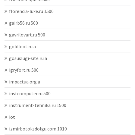
florencia-luxe.ru 1500
gairb56.ru 500
gavrilovart.ru 500
goldloot.ru a
gosuslugi-site.ru a
igryfort.ru 500
impactua.org a
instcomputer.ru 500
instrument-tehnika.ru 1500
iot
izmirbotoksdolgu.com 1010