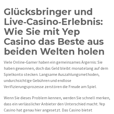
Glücksbringer und
Live‑Casino‑Erlebnis:
Wie Sie mit Yep
Casino das Beste aus
beiden Welten holen
Viele Online‑Gamer haben ein gemeinsames Ärgernis: Sie
haben gewonnen, doch das Geld bleibt monatelang auf dem
Spielkonto stecken. Langsame Auszahlungsmethoden,
undurchsichtige Gebühren und endlose
Verifizierungsprozesse zerstören die Freude am Spiel.
Wenn Sie dieses Problem kennen, werden Sie schnell merken,
dass ein verlässlicher Anbieter den Unterschied macht. Yep
Casino hat genau hier angesetzt. Das Casino bietet