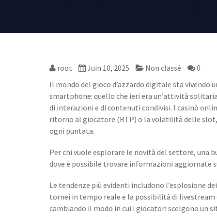
root
Juin 10, 2025
Non classé
0
Il mondo del gioco d’azzardo digitale sta vivendo 
smartphone: quello che ieri era un’attività solitari
di interazioni e di contenuti condivisi. I casinò onl
ritorno al giocatore (RTP) o la volatilità delle slo
ogni puntata.
Per chi vuole esplorare le novità del settore, una 
dove è possibile trovare informazioni aggiornate su
Le tendenze più evidenti includono l’esplosione dei 
tornei in tempo reale e la possibilità di livestre
cambiando il modo in cui i giocatori scelgono un s