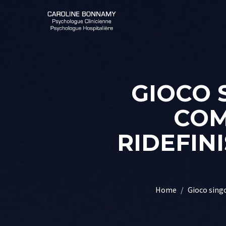
GIOCO 
COM
RIDEFIN
Home
Gioco singo