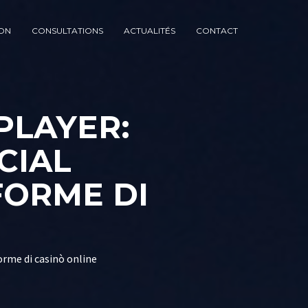
ON
CONSULTATIONS
ACTUALITÉS
CONTACT
PLAYER:
CIAL
FORME DI
orme di casinò online