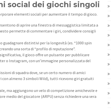
ni social dei giochi singoli
orporare elementi sociali per aumentare il tempo di gioco.
sentono di aprire una finestra di messaggistica limitata a
uesto permette di commentare i giri, condividere consigli
o guadagnare distintivi per la longevità (es. “1000 spin
creando una sorta di “profilo di reputazione”.
 significativa, il gioco offre un pulsante per pubblicare
tter o Instagram, con un’immagine personalizzata del
ssioni di squadra dove, se un certo numero di amici
i con almeno 3 simboli Wild), tutti ricevono giri gratuiti
ale, ma aggiungono un velo di competizione amichevole e
alore medio del giocatore (ARPU) senza richiedere una vera