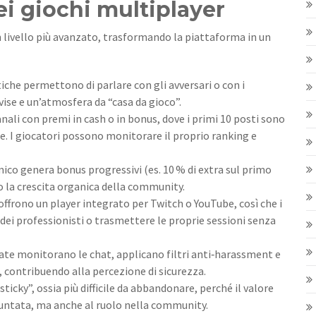
dei giochi multiplayer
n livello più avanzato, trasformando la piattaforma in un
iche permettono di parlare con gli avversari o con i
ise e un’atmosfera da “casa da gioco”.
nali con premi in cash o in bonus, dove i primi 10 posti sono
e. I giocatori possono monitorare il proprio ranking e
 amico genera bonus progressivi (es. 10 % di extra sul primo
o la crescita organica della community.
ffrono un player integrato per Twitch o YouTube, così che i
 dei professionisti o trasmettere le proprie sessioni senza
te monitorano le chat, applicano filtri anti‑harassment e
, contribuendo alla percezione di sicurezza.
ticky”, ossia più difficile da abbandonare, perché il valore
 puntata, ma anche al ruolo nella community.