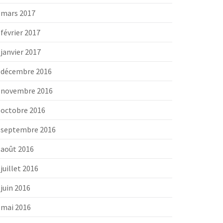
mars 2017
février 2017
janvier 2017
décembre 2016
novembre 2016
octobre 2016
septembre 2016
août 2016
juillet 2016
juin 2016
mai 2016