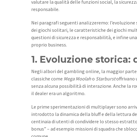
valutare la qualità delle funzioni social, la sicurez
responsabile.
Nei paragrafi seguenti analizzeremo: l’evoluzione st
dei giochi solitari, le caratteristiche dei giochi mul
questioni di sicurezza e responsabilità, e infine una
proprio business.
1. Evoluzione storica: 
Negli albori del gambling online, la maggior parte 
classiche come
Mega Moolah
o
Starburst
offrivano 
senza alcuna possibilità di interazione. Anche la ro
il dealer era un algoritmo.
Le prime sperimentazioni di multiplayer sono arriva
introdotto la dinamica della bluff e della lettura d
centinaia di utenti di condividere lo stesso estratt
bonus” – ad esempio missioni di squadra che sblocc
comune.