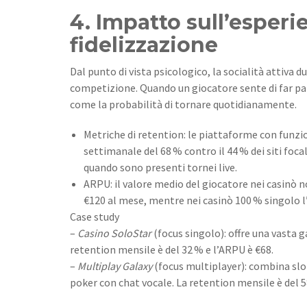
4. Impatto sull’esperi
fidelizzazione
Dal punto di vista psicologico, la socialità attiva 
competizione. Quando un giocatore sente di far par
come la probabilità di tornare quotidianamente.
Metriche di retention: le piattaforme con funzi
settimanale del 68 % contro il 44 % dei siti focal
quando sono presenti tornei live.
ARPU: il valore medio del giocatore nei casinò
€120 al mese, mentre nei casinò 100 % singolo l’
Case study
–
Casino SoloStar
(focus singolo): offre una vasta 
retention mensile è del 32 % e l’ARPU è €68.
–
Multiplay Galaxy
(focus multiplayer): combina slot
poker con chat vocale. La retention mensile è del 5