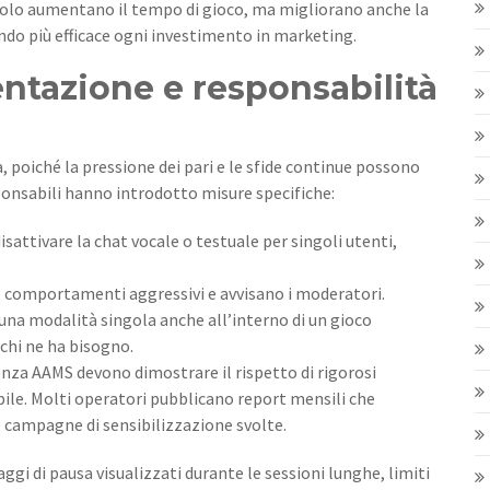
 solo aumentano il tempo di gioco, ma migliorano anche la
endo più efficace ogni investimento in marketing.
entazione e responsabilità
a, poiché la pressione dei pari e le sfide continue possono
ponsabili hanno introdotto misure specifiche:
sattivare la chat vocale o testuale per singoli utenti,
o comportamenti aggressivi e avvisano i moderatori.
a una modalità singola anche all’interno di un gioco
 chi ne ha bisogno.
enza AAMS devono dimostrare il rispetto di rigorosi
bile. Molti operatori pubblicano report mensili che
e campagne di sensibilizzazione svolte.
ggi di pausa visualizzati durante le sessioni lunghe, limiti