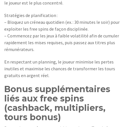
le joueur est le plus concentré.
Stratégies de planification :
– Bloquez un créneau quotidien (ex. : 30 minutes le soir) pour
exploiter les free spins de façon disciplinée.
– Commencez par les jeux à faible volatilité afin de cumuler
rapidement les mises requises, puis passez aux titres plus
rémunérateurs.
En respectant un planning, le joueur minimise les pertes
inutiles et maximise les chances de transformer les tours
gratuits en argent réel.
Bonus supplémentaires
liés aux free spins
(cashback, multipliers,
tours bonus)