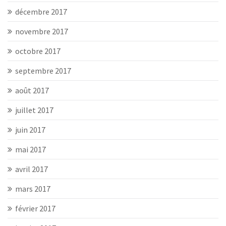
décembre 2017
novembre 2017
octobre 2017
septembre 2017
août 2017
juillet 2017
juin 2017
mai 2017
avril 2017
mars 2017
février 2017