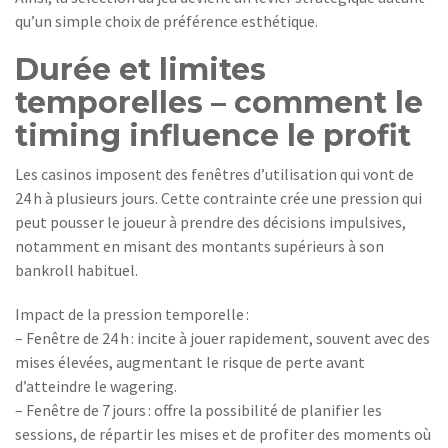
qu’un simple choix de préférence esthétique.
Durée et limites
temporelles – comment le
timing influence le profit
Les casinos imposent des fenêtres d’utilisation qui vont de
24 h à plusieurs jours. Cette contrainte crée une pression qui
peut pousser le joueur à prendre des décisions impulsives,
notamment en misant des montants supérieurs à son
bankroll habituel.
Impact de la pression temporelle :
– Fenêtre de 24 h : incite à jouer rapidement, souvent avec des
mises élevées, augmentant le risque de perte avant
d’atteindre le wagering.
– Fenêtre de 7 jours : offre la possibilité de planifier les
sessions, de répartir les mises et de profiter des moments où