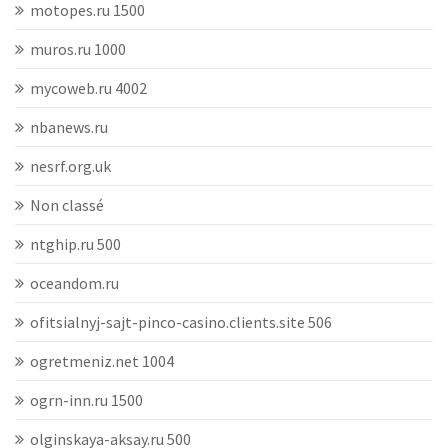
motopes.ru 1500
muros.ru 1000
mycoweb.ru 4002
nbanews.ru
nesrf.org.uk
Non classé
ntghip.ru 500
oceandom.ru
ofitsialnyj-sajt-pinco-casino.clients.site 506
ogretmeniz.net 1004
ogrn-inn.ru 1500
olginskaya-aksay.ru 500