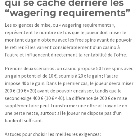
qui se cache derrière les
“wagering requirements”
Les exigences de mise, ou « wagering requirements »,
représentent le nombre de fois que le joueur doit miser le
montant du gain obtenu avec les free spins avant de pouvoir
le retirer. Elles varient considérablement d’un casino à
l’autre et influencent directement la rentabilité de l’offre.
Prenons deux scénarios : un casino propose 50 free spins avec
un gain potentiel de 10 €, soumis à 20 x le gain ; l’autre
impose 40 x le gain. Dans le premier cas, le joueur devra miser
200 € (10 € × 20) avant de pouvoir encaisser, tandis que le
second exige 400 € (10 € × 40). La différence de 200 € de mise
supplémentaire peut transformer une offre attrayante en
une perte nette, surtout si le joueur ne dispose pas d’un
bankroll suffisant.
Astuces pour choisir les meilleures exigences :