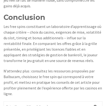
jeu réel se fait de manière fluide, sans compromettre les
gains déjà acquis.
Conclusion
Les free spins constituent un laboratoire d’apprentissage où
chaque critère – choix du casino, exigences de mise, volatilité
du slot, timing et bonus additionnels – influe sur la
rentabilité finale. En comparant les offres grâce à la grille
présentée, en privilégiant les licences fiables et en
appliquant des stratégies de gestion de bankroll, le joueur
transforme le jeu gratuit en une source de revenus réels.
N’attendez plus : consultez les ressources proposées par
Balbucam, choisissez le free spin qui correspond à votre
profil, et mettez en pratique les conseils de cet article pour
profiter pleinement de l’expérience offerte par les casinos en
ligne.