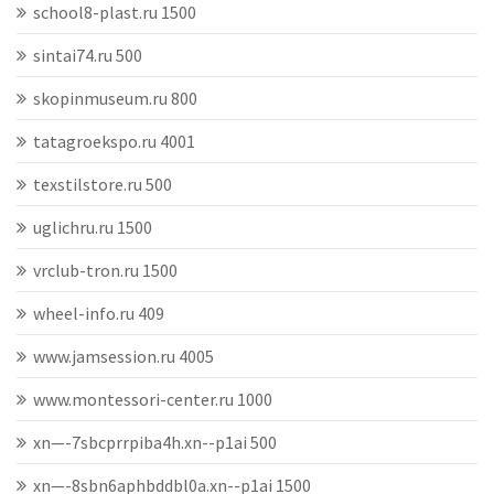
school8-plast.ru 1500
sintai74.ru 500
skopinmuseum.ru 800
tatagroekspo.ru 4001
texstilstore.ru 500
uglichru.ru 1500
vrclub-tron.ru 1500
wheel-info.ru 409
www.jamsession.ru 4005
www.montessori-center.ru 1000
xn—-7sbcprrpiba4h.xn--p1ai 500
xn—-8sbn6aphbddbl0a.xn--p1ai 1500