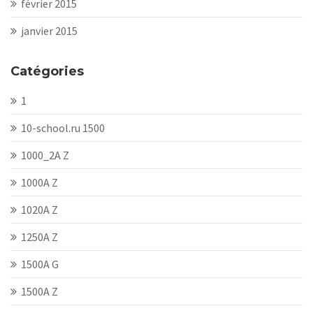
février 2015
janvier 2015
Catégories
1
10-school.ru 1500
1000_2A Z
1000A Z
1020A Z
1250A Z
1500A G
1500A Z