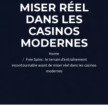
MISER RÉEL
DANS LES
CASINOS
MODERNES
Home
Free Spins : le terrain d’entraînement
incontournable avant de miser réel dans les casinos
modernes