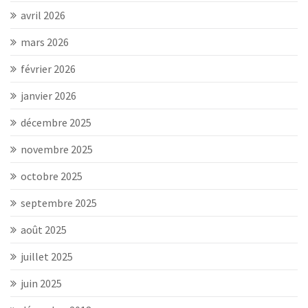
avril 2026
mars 2026
février 2026
janvier 2026
décembre 2025
novembre 2025
octobre 2025
septembre 2025
août 2025
juillet 2025
juin 2025