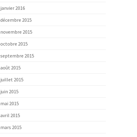
janvier 2016
décembre 2015
novembre 2015
octobre 2015
septembre 2015
août 2015
juillet 2015
juin 2015
mai 2015
avril 2015
mars 2015