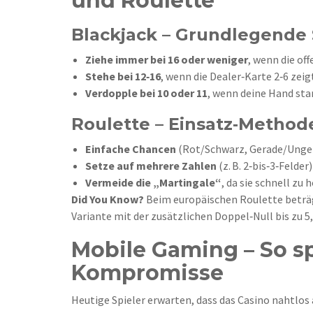
und Roulette
Blackjack – Grundlegende 
Ziehe immer bei 16 oder weniger
, wenn die off
Stehe bei 12‑16
, wenn die Dealer‑Karte 2‑6 zeig
Verdopple bei 10 oder 11
, wenn deine Hand star
Roulette – Einsatz‑Method
Einfache Chancen
(Rot/Schwarz, Gerade/Unger
Setze auf mehrere Zahlen
(z. B. 2‑bis‑3‑Felde
Vermeide die „Martingale“
, da sie schnell zu
Did You Know?
Beim europäischen Roulette beträg
Variante mit der zusätzlichen Doppel‑Null bis zu 5,
Mobile Gaming – So s
Kompromisse
Heutige Spieler erwarten, dass das Casino nahtlos