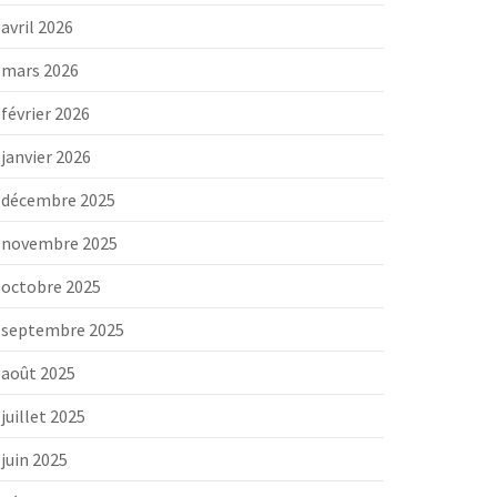
avril 2026
mars 2026
février 2026
janvier 2026
décembre 2025
novembre 2025
octobre 2025
septembre 2025
août 2025
juillet 2025
juin 2025