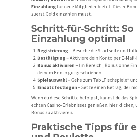
Einzahlung
für neue Mitglieder bietet. Dieser Bon
zuerst Geld einzahlen musst.
Schritt‑für‑Schritt: 
Einzahlung optimal
Registrierung
– Besuche die Startseite und fül
Bestätigung
– Aktiviere dein Konto per E‑Mail‑
Bonus aktivieren
– Im Bereich „Bonus ohne Ein
deinem Konto gutgeschrieben.
Spielauswahl
– Gehe zum Tab „Tischspiele“ und
Einsatz festlegen
– Setze einen Betrag, der ni
Wenn du diese Schritte befolgst, kannst du das Spie
echten Casino‑Erlebnisses genießen. hier klicken, 
Bonus zu aktivieren.
Praktische Tipps für 