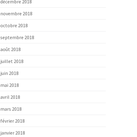
décembre 2018
novembre 2018
octobre 2018
septembre 2018
août 2018
juillet 2018
juin 2018
mai 2018
avril 2018
mars 2018
février 2018
janvier 2018