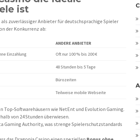
C
ele ist
 als zuverlässiger Anbieter für deutschsprachige Spieler
on der Konkurrenz ab:
ANDERE ANBIETER
ohne Einzahlung
Oft nur 100 % bis 200 €
48 Stunden bis 5 Tage
Bürozeiten
A
Teilweise mobile Webseite
on Top‑Softwarehäusern wie NetEnt und Evolution Gaming.
halb von 24 Stunden überwiesen.
lta Gaming Authority, was strenge Spielerschutzstandards
ass das Dragonia Casino einen speziellen
Bonus ohne