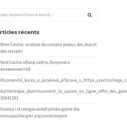
rticles récents
Nine Casino : analyse du compte joueur, des jeux et
des retraits
Yard Casino обзор сайта, бонусов и
возможностей
Rozmanité_kurzy_a_jazyková_příprava_s_https_czechcollege_
Authentique_divertissement_le_casino_en_ligne_offre_des_gai
35841291
Szansa i strategia wokół plinko game dla
entuzjastów gier zręcznościowych