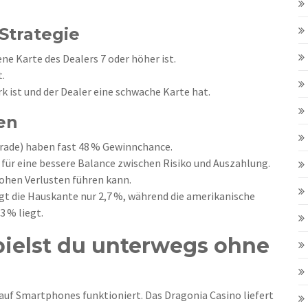
Strategie
ene Karte des Dealers 7 oder höher ist.
t.
k ist und der Dealer eine schwache Karte hat.
en
ade) haben fast 48 % Gewinnchance.
r) für eine bessere Balance zwischen Risiko und Auszahlung.
 hohen Verlusten führen kann.
t die Hauskante nur 2,7 %, während die amerikanische
3 % liegt.
pielst du unterwegs ohne
 auf Smartphones funktioniert. Das Dragonia Casino liefert