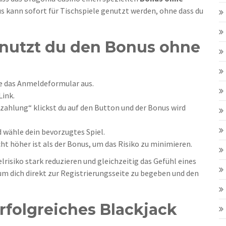
us kann sofort für Tischspiele genutzt werden, ohne dass du
So nutzt du den Bonus ohne
le das Anmeldeformular aus.
Link.
zahlung“ klickst du auf den Button und der Bonus wird
 wähle dein bevorzugtes Spiel.
cht höher ist als der Bonus, um das Risiko zu minimieren.
lrisiko stark reduzieren und gleichzeitig das Gefühl eines
um dich direkt zur Registrierungsseite zu begeben und den
erfolgreiches Blackjack