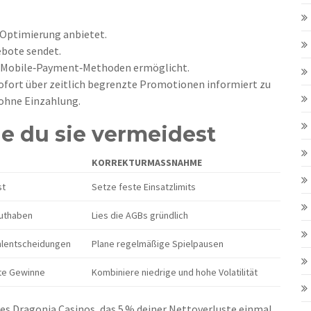
‑Optimierung anbietet.
bote sendet.
 Mobile‑Payment‑Methoden ermöglicht.
ofort über zeitlich begrenzte Promotionen informiert zu
 ohne Einzahlung.
e du sie vermeidest
KORREKTURMASSNAHME
st
Setze feste Einsatzlimits
guthaben
Lies die AGBs gründlich
hlentscheidungen
Plane regelmäßige Spielpausen
te Gewinne
Kombiniere niedrige und hohe Volatilität
es Dragonia Casinos, das 5 % deiner Nettoverluste einmal