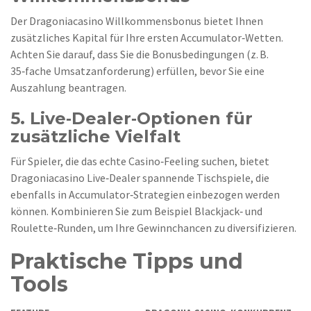
Der Dragoniacasino Willkommensbonus bietet Ihnen
zusätzliches Kapital für Ihre ersten Accumulator‑Wetten.
Achten Sie darauf, dass Sie die Bonusbedingungen (z. B.
35‑fache Umsatzanforderung) erfüllen, bevor Sie eine
Auszahlung beantragen.
5. Live‑Dealer‑Optionen für
zusätzliche Vielfalt
Für Spieler, die das echte Casino‑Feeling suchen, bietet
Dragoniacasino Live‑Dealer spannende Tischspiele, die
ebenfalls in Accumulator‑Strategien einbezogen werden
können. Kombinieren Sie zum Beispiel Blackjack‑ und
Roulette‑Runden, um Ihre Gewinnchancen zu diversifizieren.
Praktische Tipps und
Tools