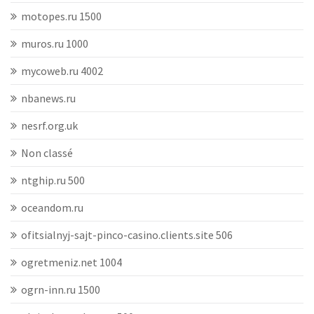
motopes.ru 1500
muros.ru 1000
mycoweb.ru 4002
nbanews.ru
nesrf.org.uk
Non classé
ntghip.ru 500
oceandom.ru
ofitsialnyj-sajt-pinco-casino.clients.site 506
ogretmeniz.net 1004
ogrn-inn.ru 1500