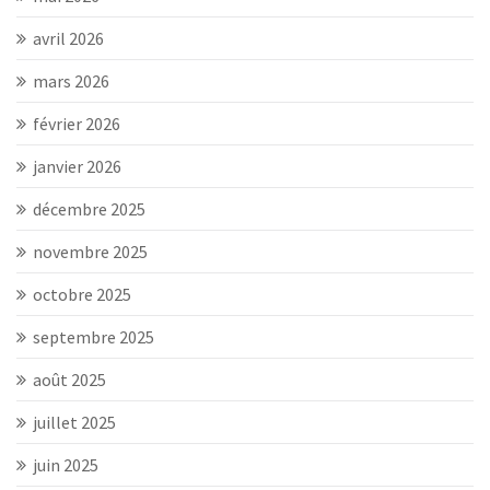
avril 2026
mars 2026
février 2026
janvier 2026
décembre 2025
novembre 2025
octobre 2025
septembre 2025
août 2025
juillet 2025
juin 2025