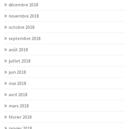
décembre 2018
novembre 2018
octobre 2018
septembre 2018
août 2018
juillet 2018
juin 2018
mai 2018
avril 2018
mars 2018
février 2018
janvier 2018