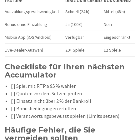
FEATURE
DRAGONIA CASINO
KONKURRENZ
Auszahlungsgeschwindigkeit
Schnell (24 h)
Mittel (48 h)
Bonus ohne Einzahlung
Ja (100 €)
Nein
Mobile App (iOS/Android)
Verfügbar
Eingeschränkt
Live‑Dealer‑Auswahl
20+ Spiele
12 Spiele
Checkliste für Ihren nächsten
Accumulator
[ ] Spiel mit RTP ≥ 95 % wählen
[ ] Quoten vor dem Setzen prüfen
[ ] Einsatz nicht über 2 % der Bankroll
[ ] Bonusbedingungen erfüllen
[ ] Verantwortungsbewusst spielen (Limits setzen)
Häufige Fehler, die Sie
vermeiden sollten