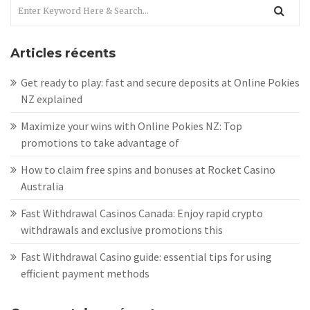
Articles récents
Get ready to play: fast and secure deposits at Online Pokies
NZ explained
Maximize your wins with Online Pokies NZ: Top
promotions to take advantage of
How to claim free spins and bonuses at Rocket Casino
Australia
Fast Withdrawal Casinos Canada: Enjoy rapid crypto
withdrawals and exclusive promotions this
Fast Withdrawal Casino guide: essential tips for using
efficient payment methods