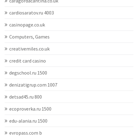
caragordacantina.co.uk
cardiosaratov.ru 4003
casinopage.co.uk
Computers, Games
creativemiles.co.uk
credit card casino
degschool.ru 1500
denizatigrup.com 1007
detsad45.ru 800
ecoproverka.ru 1500
edu-alania.ru 1500
evropass.com b