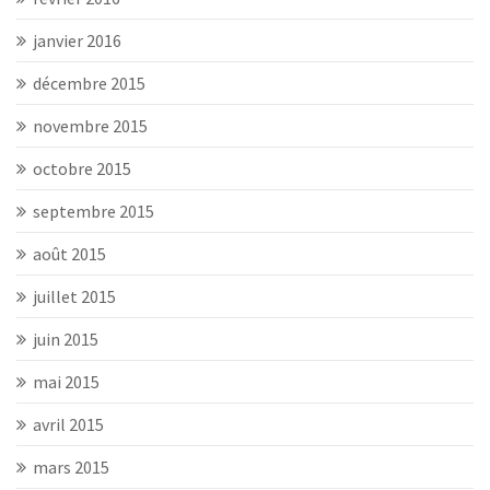
janvier 2016
décembre 2015
novembre 2015
octobre 2015
septembre 2015
août 2015
juillet 2015
juin 2015
mai 2015
avril 2015
mars 2015