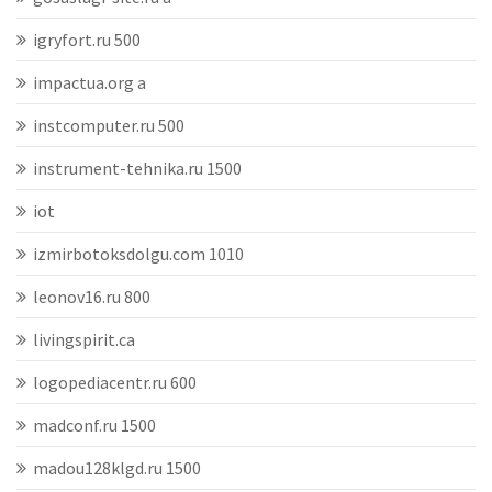
igryfort.ru 500
impactua.org a
instcomputer.ru 500
instrument-tehnika.ru 1500
iot
izmirbotoksdolgu.com 1010
leonov16.ru 800
livingspirit.ca
logopediacentr.ru 600
madconf.ru 1500
madou128klgd.ru 1500