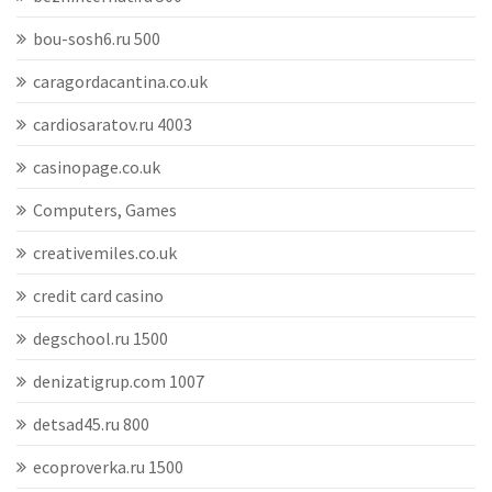
bou-sosh6.ru 500
caragordacantina.co.uk
cardiosaratov.ru 4003
casinopage.co.uk
Computers, Games
creativemiles.co.uk
credit card casino
degschool.ru 1500
denizatigrup.com 1007
detsad45.ru 800
ecoproverka.ru 1500