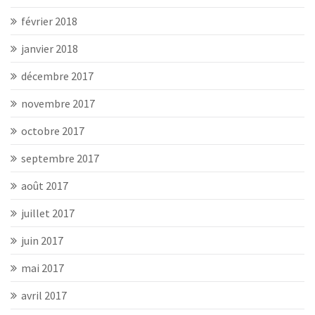
février 2018
janvier 2018
décembre 2017
novembre 2017
octobre 2017
septembre 2017
août 2017
juillet 2017
juin 2017
mai 2017
avril 2017