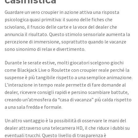
casinistica
Guardare un vero croupier in azione attiva una risposta
psicologica quasi primitiva: il suono delle fiches che
scivolano, il fruscio delle carte e la voce del dealer che
annuncia il risultato. Questo stimolo sensoriale aumenta la
percezione di immersione, soprattutto quando le vacanze
sono sinonimo di relax e divertimento.
Durante le serate estive, molti giocatori scelgono giochi
come Blackjack Live o Roulette con croupier reale perché la
suspense è più tangibile rispetto a una semplice animazione.
L’interazione in tempo reale permette di fare domande al
dealer, ricevere consigli rapidi e persino scambiare battute,
creando un’atmosfera da “casa di vacanza” più calda rispetto
a una sala fredda e formale.
Un altro vantaggio è la possibilità di osservare le mani del
dealer attraverso una telecamera HD, il che riduce i dubbi su
eventuali trucchi. Questo livello di trasparenza è