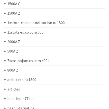
1500A G
1500A Z
1xslots-casino.ruralisation.ru 1500
1xslots-ru.co.com 600
2000A Z
500A Z
7kcasinojam.co.com 4004
800A Z
arda-tech.ru 1500
articles
bela-lepin77.ru
bezhinternat.ru 500