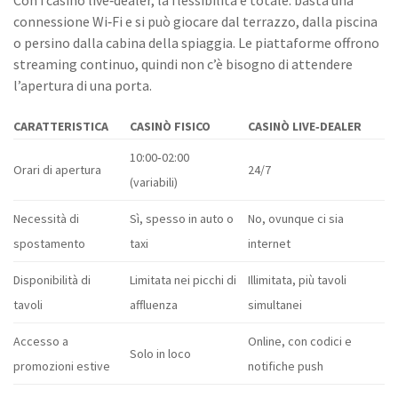
Con i casinò live‑dealer, la flessibilità è totale: basta una
connessione Wi‑Fi e si può giocare dal terrazzo, dalla piscina
o persino dalla cabina della spiaggia. Le piattaforme offrono
streaming continuo, quindi non c’è bisogno di attendere
l’apertura di una porta.
CARATTERISTICA
CASINÒ FISICO
CASINÒ LIVE‑DEALER
10:00‑02:00
Orari di apertura
24/7
(variabili)
Necessità di
Sì, spesso in auto o
No, ovunque ci sia
spostamento
taxi
internet
Disponibilità di
Limitata nei picchi di
Illimitata, più tavoli
tavoli
affluenza
simultanei
Accesso a
Online, con codici e
Solo in loco
promozioni estive
notifiche push