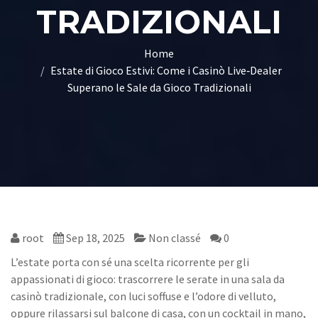
TRADIZIONALI
Home
Estate di Gioco Estivi: Come i Casinò Live‑Dealer
Superano le Sale da Gioco Tradizionali
root
Sep 18, 2025
Non classé
0
L’estate porta con sé una scelta ricorrente per gli
appassionati di gioco: trascorrere le serate in una sala da
casinò tradizionale, con luci soffuse e l’odore di velluto,
oppure rilassarsi sul balcone di casa, con un cocktail in mano,