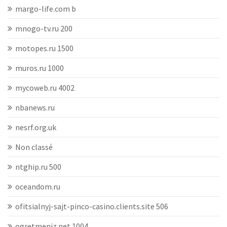
margo-life.com b
mnogo-tv.ru 200
motopes.ru 1500
muros.ru 1000
mycoweb.ru 4002
nbanews.ru
nesrf.org.uk
Non classé
ntghip.ru 500
oceandom.ru
ofitsialnyj-sajt-pinco-casino.clients.site 506
ogretmeniz.net 1004