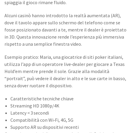
spiaggia il gioco rimane fluido.
Alcuni casinò hanno introdotto la realtà aumentata (AR),
dove il tavolo appare sullo schermo del telefono come se
fosse posizionato davanti a te, mentre il dealer è proiettato
in 3D. Questa innovazione rende l’esperienza più immersiva
rispetto a una semplice finestra video.
Esempio pratico: Maria, una giocatrice di siti poker italiani,
utilizza l’app di un operatore live‑dealer per giocare a Texas
Hold’em mentre prende il sole. Grazie alla modalità
“portrait”, può vedere il dealer in alto e le sue carte in basso,
senza dover ruotare il dispositivo.
Caratteristiche tecniche chiave
Streaming HD 1080p/4K
Latency < 3 secondi
Compatibilità con Wi‑Fi, 4G, 5G
Supporto AR su dispositivi recenti