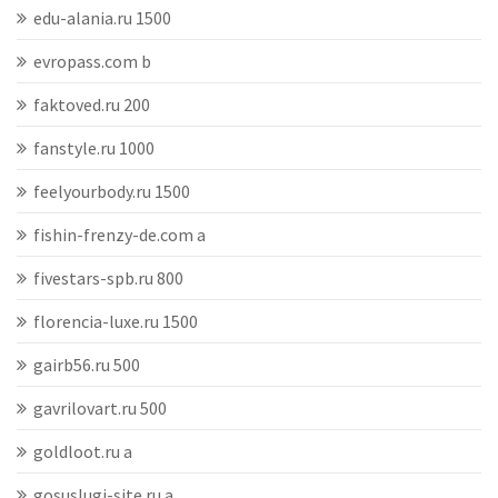
edu-alania.ru 1500
evropass.com b
faktoved.ru 200
fanstyle.ru 1000
feelyourbody.ru 1500
fishin-frenzy-de.com a
fivestars-spb.ru 800
florencia-luxe.ru 1500
gairb56.ru 500
gavrilovart.ru 500
goldloot.ru a
gosuslugi-site.ru a