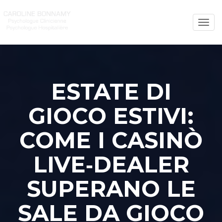
Toggl
naviga
ESTATE DI
GIOCO ESTIVI:
COME I CASINÒ
LIVE‑DEALER
SUPERANO LE
SALE DA GIOCO