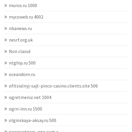
muros.ru 1000
mycoweb.ru 4002
nbanews.ru
nesrf.org.uk
Non classé
ntghip.ru 500
oceandom.ru
ofitsialnyj-sajt-pinco-casino.clients.site 506
ogretmeniz.net 1004
ogrn-inn.ru 1500
olginskaya-aksay.ru 500
peerpartners-ngo.com a