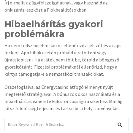
Írj e-mailt az ügyfélszolgálatnak, vagy használd az
önkizárási eszközt a Fiókbeállításokban.
Hibaelhárítás gyakori
problémákra
Ha nem tudsz bejelentkezni, ellenőrizd a jelszót és a caps
lock-ot. App hibák esetén próbáld újratölteni vagy
újratelepíteni. Ha a játék nem tölt be, töröld a böngésző
gyorsítótárát. Fizetési problémáknál ellenőrizd, hogy a
kártya támogatja-e a nemzetközi tranzakciókat.
Összefoglalva, az Energycasino átfogó élményt nyújt
megfelelő stratégiával. A bónuszok okos használata és a
hibaelhárítás ismerete kulcsfontosságú a sikerhez. Mindig
játsz felelősségteljesen, és tartsd be a helyi törvényeket.