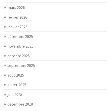
mars 2026
février 2026
janvier 2026
décembre 2025
novembre 2025
octobre 2025
septembre 2025
août 2025
juillet 2025
juin 2025
décembre 2018