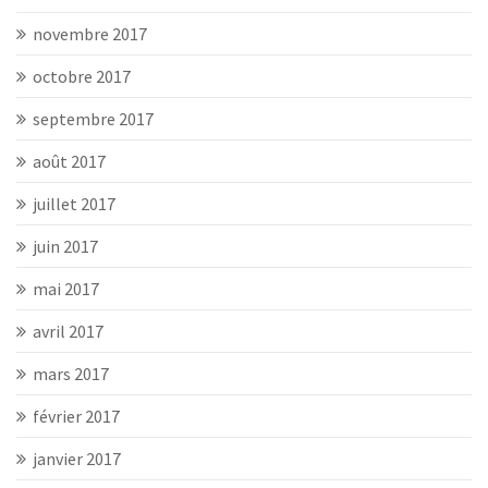
novembre 2017
octobre 2017
septembre 2017
août 2017
juillet 2017
juin 2017
mai 2017
avril 2017
mars 2017
février 2017
janvier 2017