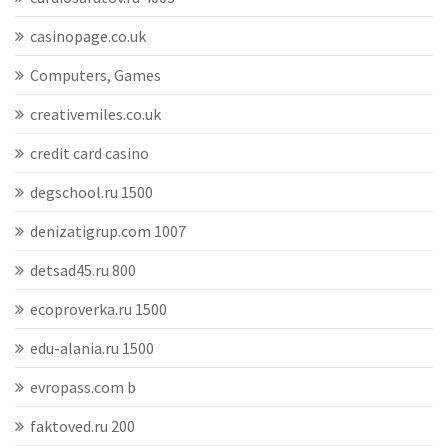
casinopage.co.uk
Computers, Games
creativemiles.co.uk
credit card casino
degschool.ru 1500
denizatigrup.com 1007
detsad45.ru 800
ecoproverka.ru 1500
edu-alania.ru 1500
evropass.com b
faktoved.ru 200