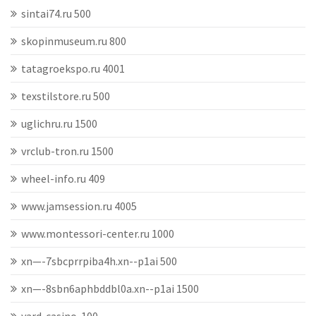
sintai74.ru 500
skopinmuseum.ru 800
tatagroekspo.ru 4001
texstilstore.ru 500
uglichru.ru 1500
vrclub-tron.ru 1500
wheel-info.ru 409
www.jamsession.ru 4005
www.montessori-center.ru 1000
xn—-7sbcprrpiba4h.xn--p1ai 500
xn—-8sbn6aphbddbl0a.xn--p1ai 1500