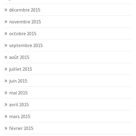
décembre 2015
novembre 2015
octobre 2015
septembre 2015
août 2015
juillet 2015
juin 2015
mai 2015
avril 2015
mars 2015
février 2015