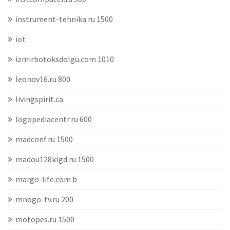
instrument-tehnika.ru 1500
iot
izmirbotoksdolgu.com 1010
leonov16.ru 800
livingspirit.ca
logopediacentr.ru 600
madconf.ru 1500
madou128klgd.ru 1500
margo-life.com b
mnogo-tv.ru 200
motopes.ru 1500