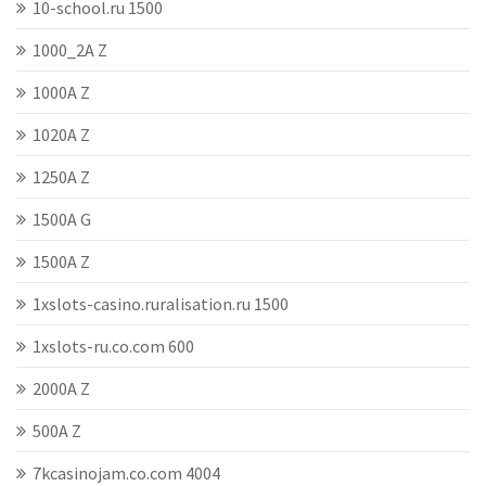
10-school.ru 1500
1000_2A Z
1000A Z
1020A Z
1250A Z
1500A G
1500A Z
1xslots-casino.ruralisation.ru 1500
1xslots-ru.co.com 600
2000A Z
500A Z
7kcasinojam.co.com 4004