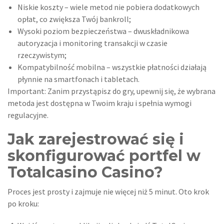
Niskie koszty – wiele metod nie pobiera dodatkowych
opłat, co zwiększa Twój bankroll;
Wysoki poziom bezpieczeństwa – dwuskładnikowa
autoryzacja i monitoring transakcji w czasie
rzeczywistym;
Kompatybilność mobilna – wszystkie płatności działają
płynnie na smartfonach i tabletach.
Important: Zanim przystąpisz do gry, upewnij się, że wybrana
metoda jest dostępna w Twoim kraju i spełnia wymogi
regulacyjne.
Jak zarejestrować się i
skonfigurować portfel w
Totalcasino Casino?
Proces jest prosty i zajmuje nie więcej niż 5 minut. Oto krok
po kroku: