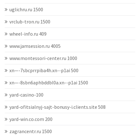
uglichru.ru 1500
vrclub-tron.ru 1500
wheel-info.ru 409
www.jamsession.ru 4005
www.montessori-center.ru 1000
xn—-7sbcprrpiba4h.xn--p1ai 500
xn—-8sbn6aphbddbl0a.xn--p1ai 1500
yard-casino-100
yard-ofitsialnyj-sajt-bonusy-i.clients.site 508
yard-win.co.com 200
zagrancentr.ru 1500