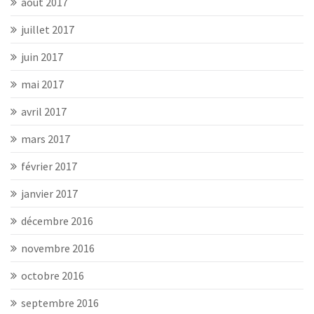
août 2017
juillet 2017
juin 2017
mai 2017
avril 2017
mars 2017
février 2017
janvier 2017
décembre 2016
novembre 2016
octobre 2016
septembre 2016