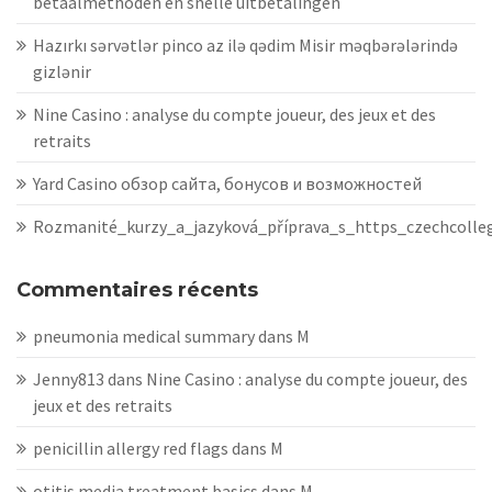
betaalmethoden en snelle uitbetalingen
Hazırkı sərvətlər pinco az ilə qədim Misir məqbərələrində
gizlənir
Nine Casino : analyse du compte joueur, des jeux et des
retraits
Yard Casino обзор сайта, бонусов и возможностей
Rozmanité_kurzy_a_jazyková_příprava_s_https_czechcoll
Commentaires récents
pneumonia medical summary
dans
M
Jenny813
dans
Nine Casino : analyse du compte joueur, des
jeux et des retraits
penicillin allergy red flags
dans
M
otitis media treatment basics
dans
M