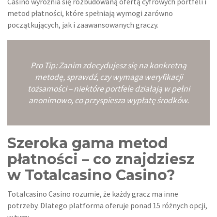
Casino wyróżnia się rozbudowaną ofertą cyfrowych portfeli i
metod płatności, które spełniają wymogi zarówno
początkujących, jak i zaawansowanych graczy.
Pro Tip: Zanim zdecydujesz się na konkretną
metodę, sprawdź, czy wymaga weryfikacji
tożsamości – niektóre portfele działają w pełni
anonimowo, co przyspiesza wypłatę środków.
Szeroka gama metod
płatności – co znajdziesz
w Totalcasino Casino?
Totalcasino Casino rozumie, że każdy gracz ma inne
potrzeby. Dlatego platforma oferuje ponad 15 różnych opcji,