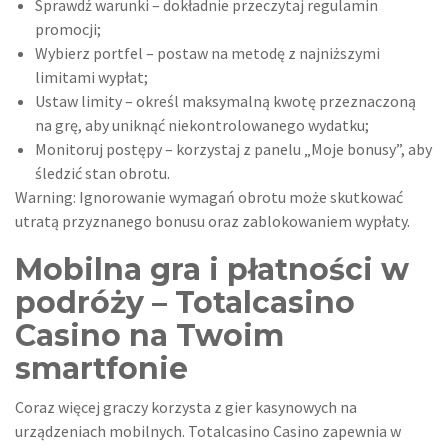
Sprawdź warunki – dokładnie przeczytaj regulamin
promocji;
Wybierz portfel – postaw na metodę z najniższymi
limitami wypłat;
Ustaw limity – określ maksymalną kwotę przeznaczoną
na grę, aby uniknąć niekontrolowanego wydatku;
Monitoruj postępy – korzystaj z panelu „Moje bonusy”, aby
śledzić stan obrotu.
Warning: Ignorowanie wymagań obrotu może skutkować
utratą przyznanego bonusu oraz zablokowaniem wypłaty.
Mobilna gra i płatności w
podróży – Totalcasino
Casino na Twoim
smartfonie
Coraz więcej graczy korzysta z gier kasynowych na
urządzeniach mobilnych. Totalcasino Casino zapewnia w