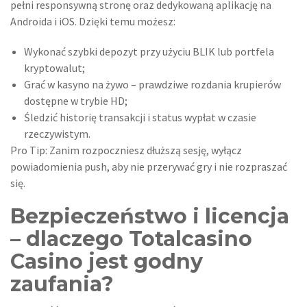
pełni responsywną stronę oraz dedykowaną aplikację na
Androida i iOS. Dzięki temu możesz:
Wykonać szybki depozyt przy użyciu BLIK lub portfela
kryptowalut;
Grać w kasyno na żywo – prawdziwe rozdania krupierów
dostępne w trybie HD;
Śledzić historię transakcji i status wypłat w czasie
rzeczywistym.
Pro Tip: Zanim rozpoczniesz dłuższą sesję, wyłącz
powiadomienia push, aby nie przerywać gry i nie rozpraszać
się.
Bezpieczeństwo i licencja
– dlaczego Totalcasino
Casino jest godny
zaufania?