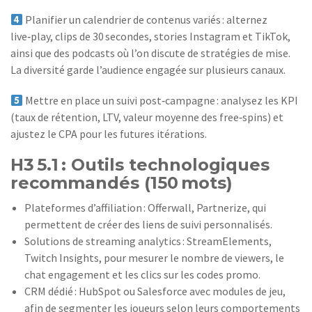
Planifier un calendrier de contenus variés : alternez
live‑play, clips de 30 secondes, stories Instagram et TikTok,
ainsi que des podcasts où l’on discute de stratégies de mise.
La diversité garde l’audience engagée sur plusieurs canaux.
Mettre en place un suivi post‑campagne : analysez les KPI
(taux de rétention, LTV, valeur moyenne des free‑spins) et
ajustez le CPA pour les futures itérations.
H3 5.1 : Outils technologiques
recommandés (150 mots)
Plateformes d’affiliation : Offerwall, Partnerize, qui
permettent de créer des liens de suivi personnalisés.
Solutions de streaming analytics : StreamElements,
Twitch Insights, pour mesurer le nombre de viewers, le
chat engagement et les clics sur les codes promo.
CRM dédié : HubSpot ou Salesforce avec modules de jeu,
afin de segmenter les joueurs selon leurs comportements