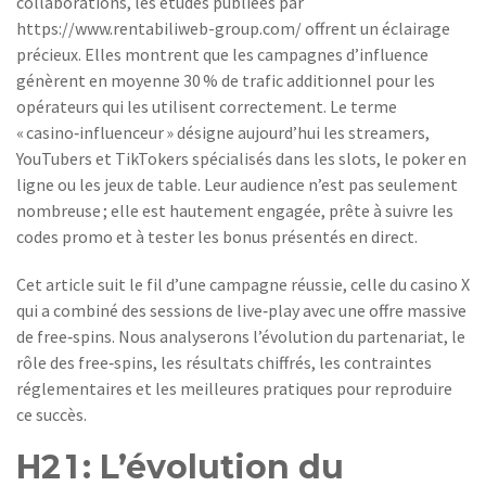
collaborations, les études publiées par
https://www.rentabiliweb-group.com/
offrent un éclairage
précieux. Elles montrent que les campagnes d’influence
génèrent en moyenne 30 % de trafic additionnel pour les
opérateurs qui les utilisent correctement. Le terme
« casino‑influenceur » désigne aujourd’hui les streamers,
YouTubers et TikTokers spécialisés dans les slots, le poker en
ligne ou les jeux de table. Leur audience n’est pas seulement
nombreuse ; elle est hautement engagée, prête à suivre les
codes promo et à tester les bonus présentés en direct.
Cet article suit le fil d’une campagne réussie, celle du casino X
qui a combiné des sessions de live‑play avec une offre massive
de free‑spins. Nous analyserons l’évolution du partenariat, le
rôle des free‑spins, les résultats chiffrés, les contraintes
réglementaires et les meilleures pratiques pour reproduire
ce succès.
H2 1 : L’évolution du