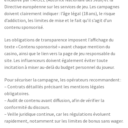
Directive européenne sur les services de jeu. Les campagnes
doivent clairement indiquer : l’âge légal (18 ans), le risque
d’addiction, les limites de mise et le fait qu’il s’agit d’un
contenu sponsorisé.
Les obligations de transparence imposent l’affichage du
texte « Contenu sponsorisé » avant chaque mention du
casino, ainsi que le lien vers la page de jeu responsable du
site. Les influenceurs doivent également éviter toute
incitation à miser au-delà du budget personnel du joueur.
Pour sécuriser la campagne, les opérateurs recommandent :
– Contrats détaillés précisant les mentions légales
obligatoires.
– Audit de contenu avant diffusion, afin de vérifier la
conformité du discours.
– Veille juridique continue, car les régulations évoluent
rapidement, notamment sur les limites de bonus sans wager.