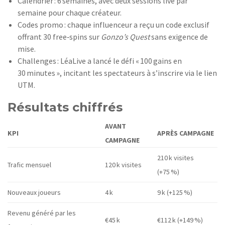
Calendrier : 6 semaines, avec deux sessions live par
semaine pour chaque créateur.
Codes promo : chaque influenceur a reçu un code exclusif
offrant 30 free‑spins sur
Gonzo’s Quest
sans exigence de
mise.
Challenges : LéaLive a lancé le défi « 100 gains en
30 minutes », incitant les spectateurs à s’inscrire via le lien
UTM.
Résultats chiffrés
AVANT
KPI
APRÈS CAMPAGNE
CAMPAGNE
210 k visites
Trafic mensuel
120 k visites
(+75 %)
Nouveaux joueurs
4 k
9 k (+125 %)
Revenu généré par les
€45 k
€112 k (+149 %)