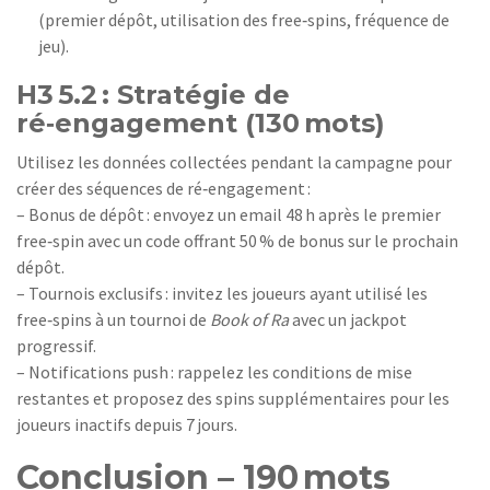
(premier dépôt, utilisation des free‑spins, fréquence de
jeu).
H3 5.2 : Stratégie de
ré‑engagement (130 mots)
Utilisez les données collectées pendant la campagne pour
créer des séquences de ré‑engagement :
– Bonus de dépôt : envoyez un email 48 h après le premier
free‑spin avec un code offrant 50 % de bonus sur le prochain
dépôt.
– Tournois exclusifs : invitez les joueurs ayant utilisé les
free‑spins à un tournoi de
Book of Ra
avec un jackpot
progressif.
– Notifications push : rappelez les conditions de mise
restantes et proposez des spins supplémentaires pour les
joueurs inactifs depuis 7 jours.
Conclusion – 190 mots