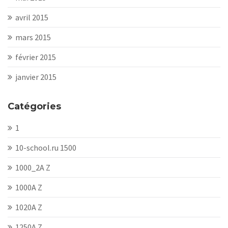
avril 2015
mars 2015
février 2015
janvier 2015
Catégories
1
10-school.ru 1500
1000_2A Z
1000A Z
1020A Z
1250A Z