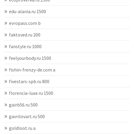
edu-alania.ru 1500
evropass.com b
faktoved.ru 200
fanstyle.ru 1000
feelyourbody.ru 1500
fishin-frenzy-de.com a
fivestars-spb.ru 800
florencia-luxe.ru 1500
gairb56.ru 500
gavrilovart.ru 500
goldloot.ru a