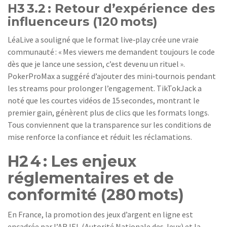
H3 3.2 : Retour d’expérience des
influenceurs (120 mots)
LéaLive a souligné que le format live‑play crée une vraie
communauté : « Mes viewers me demandent toujours le code
dès que je lance une session, c’est devenu un rituel ».
PokerProMax a suggéré d’ajouter des mini‑tournois pendant
les streams pour prolonger l’engagement. TikTokJack a
noté que les courtes vidéos de 15 secondes, montrant le
premier gain, génèrent plus de clics que les formats longs.
Tous conviennent que la transparence sur les conditions de
mise renforce la confiance et réduit les réclamations.
H2 4 : Les enjeux
réglementaires et de
conformité (280 mots)
En France, la promotion des jeux d’argent en ligne est
encadrée par l’ARJEL (Autorité Nationale des Jeux) et la