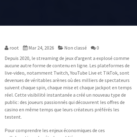
root
Mar 24, 2026
Non classé
0
Depuis 2020, le streaming de jeux d’argent a explosé comme
aucune autre forme de contenu en ligne. Les plateformes de
live‑video, notamment Twitch, YouTube Live et TikTok, sont
devenues de véritables arènes où des milliers de spectateurs
suivent chaque spin, chaque mise et chaque jackpot en temps
réel. Cette visibilité instantanée a créé un nouveau type de
public : des joueurs passionnés qui découvrent les offres de
casino en même temps que leurs créateurs préférés les
testent.
Pour comprendre les enjeux économiques de ces