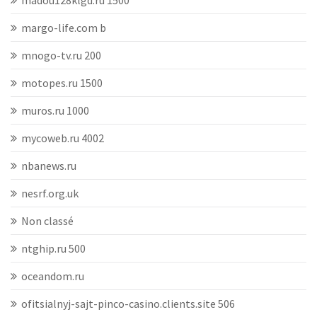
madou128klgd.ru 1500
margo-life.com b
mnogo-tv.ru 200
motopes.ru 1500
muros.ru 1000
mycoweb.ru 4002
nbanews.ru
nesrf.org.uk
Non classé
ntghip.ru 500
oceandom.ru
ofitsialnyj-sajt-pinco-casino.clients.site 506