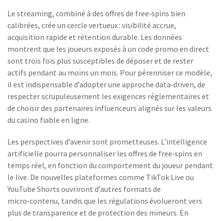
Le streaming, combiné à des offres de free‑spins bien
calibrées, crée un cercle vertueux : visibilité accrue,
acquisition rapide et rétention durable. Les données
montrent que les joueurs exposés à un code promo en direct
sont trois fois plus susceptibles de déposer et de rester
actifs pendant au moins un mois. Pour pérenniser ce modèle,
il est indispensable d’adopter une approche data‑driven, de
respecter scrupuleusement les exigences réglementaires et
de choisir des partenaires influenceurs alignés sur les valeurs
du casino fiable en ligne.
Les perspectives d’avenir sont prometteuses. L’intelligence
artificielle pourra personnaliser les offres de free‑spins en
temps réel, en fonction du comportement du joueur pendant
le live. De nouvelles plateformes comme TikTok Live ou
YouTube Shorts ouvriront d’autres formats de
micro‑contenu, tandis que les régulations évolueront vers
plus de transparence et de protection des mineurs. En