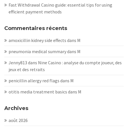
Fast Withdrawal Casino guide: essential tips for using
efficient payment methods
Commentaires récents
amoxicillin kidney side effects
dans
M
pneumonia medical summary
dans
M
Jenny813
dans
Nine Casino : analyse du compte joueur, des
jeux et des retraits
penicillin allergy red flags
dans
M
otitis media treatment basics
dans
M
Archives
août 2026