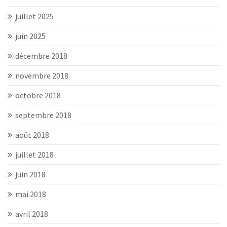
juillet 2025
juin 2025
décembre 2018
novembre 2018
octobre 2018
septembre 2018
août 2018
juillet 2018
juin 2018
mai 2018
avril 2018