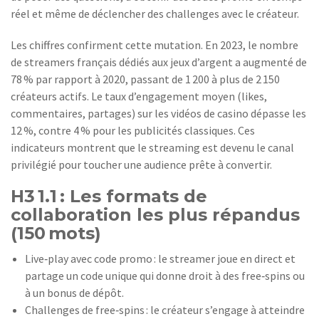
réel et même de déclencher des challenges avec le créateur.
Les chiffres confirment cette mutation. En 2023, le nombre
de streamers français dédiés aux jeux d’argent a augmenté de
78 % par rapport à 2020, passant de 1 200 à plus de 2 150
créateurs actifs. Le taux d’engagement moyen (likes,
commentaires, partages) sur les vidéos de casino dépasse les
12 %, contre 4 % pour les publicités classiques. Ces
indicateurs montrent que le streaming est devenu le canal
privilégié pour toucher une audience prête à convertir.
H3 1.1 : Les formats de
collaboration les plus répandus
(150 mots)
Live‑play avec code promo : le streamer joue en direct et
partage un code unique qui donne droit à des free‑spins ou
à un bonus de dépôt.
Challenges de free‑spins : le créateur s’engage à atteindre