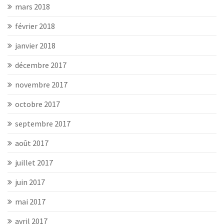
mars 2018
février 2018
janvier 2018
décembre 2017
novembre 2017
octobre 2017
septembre 2017
août 2017
juillet 2017
juin 2017
mai 2017
avril 2017