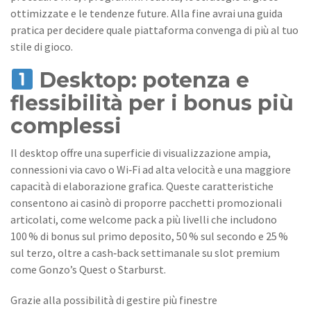
ottimizzate e le tendenze future. Alla fine avrai una guida
pratica per decidere quale piattaforma convenga di più al tuo
stile di gioco.
Desktop: potenza e
flessibilità per i bonus più
complessi
Il desktop offre una superficie di visualizzazione ampia,
connessioni via cavo o Wi‑Fi ad alta velocità e una maggiore
capacità di elaborazione grafica. Queste caratteristiche
consentono ai casinò di proporre pacchetti promozionali
articolati, come welcome pack a più livelli che includono
100 % di bonus sul primo deposito, 50 % sul secondo e 25 %
sul terzo, oltre a cash‑back settimanale su slot premium
come Gonzo’s Quest o Starburst.
Grazie alla possibilità di gestire più finestre