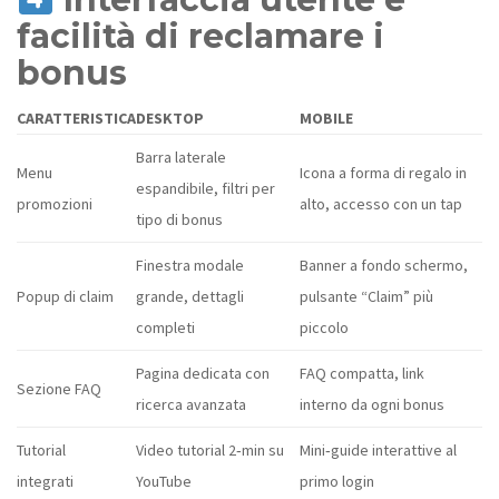
facilità di reclamare i
bonus
CARATTERISTICA
DESKTOP
MOBILE
Barra laterale
Menu
Icona a forma di regalo in
espandibile, filtri per
promozioni
alto, accesso con un tap
tipo di bonus
Finestra modale
Banner a fondo schermo,
Popup di claim
grande, dettagli
pulsante “Claim” più
completi
piccolo
Pagina dedicata con
FAQ compatta, link
Sezione FAQ
ricerca avanzata
interno da ogni bonus
Tutorial
Video tutorial 2‑min su
Mini‑guide interattive al
integrati
YouTube
primo login