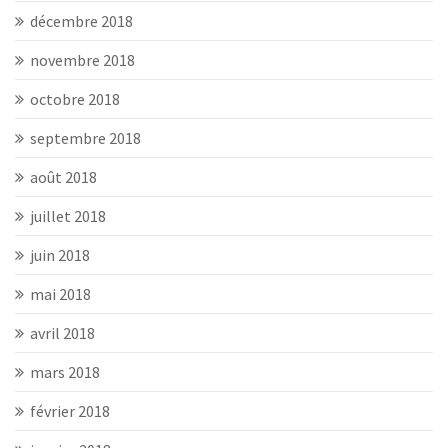
décembre 2018
novembre 2018
octobre 2018
septembre 2018
août 2018
juillet 2018
juin 2018
mai 2018
avril 2018
mars 2018
février 2018