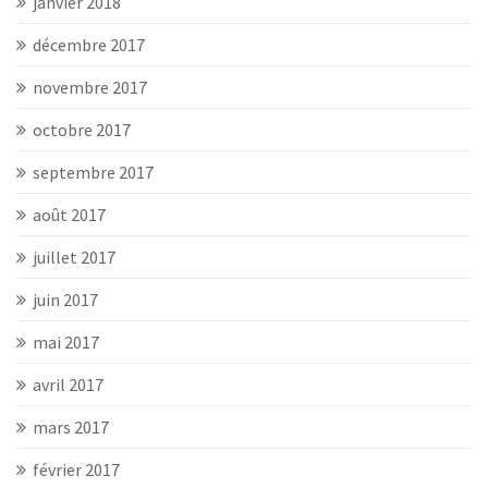
janvier 2018
décembre 2017
novembre 2017
octobre 2017
septembre 2017
août 2017
juillet 2017
juin 2017
mai 2017
avril 2017
mars 2017
février 2017