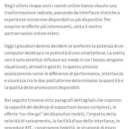
Negli ultimi cinque anni i casinò online hanno vissuto una
trasformazione radicale, passando da interfacce statiche a
esperienze immersive disponibili su più dispositivi. Per
scoprire le offerte più interessanti, visita il nostro
partner
casino online esteri
.
Oggi i giocatori devono decidere se preferire la potenza di un
computer desktop o la praticità di uno smartphone. La scelta
non è solo estetica: influisce sul modo in cui i bonus vengono
visualizzati, attivati e gestiti. In questo articolo
analizzeremo come le differenze di performance, interfaccia
e sicurezza tra le due piattaforme determinano la quantità e
la qualità delle promozioni disponibili.
Nel seguito troverai otto paragrafi dettagliati che coprono:
la capacità dei desktop di supportare bonus complessi, le
offerte “on‑the‑go” dei dispositivi mobili, l’impatto della
velocità di caricamento, la facilità d’uso delle interfacce, le
procedure KYC, i programmi fedeltà, le strategie di gioco