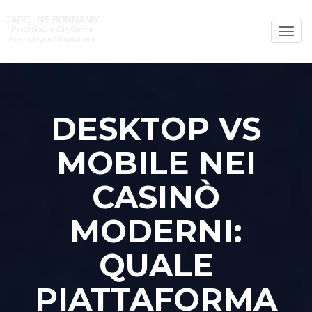
Toggl
naviga
DESKTOP VS
MOBILE NEI
CASINÒ
MODERNI:
QUALE
PIATTAFORMA