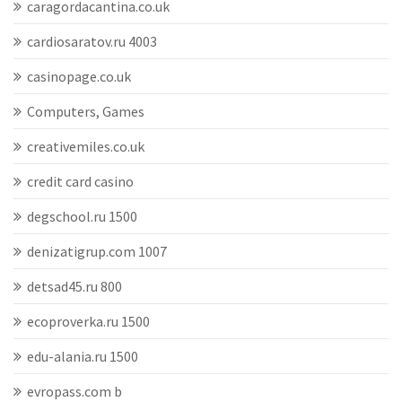
caragordacantina.co.uk
cardiosaratov.ru 4003
casinopage.co.uk
Computers, Games
creativemiles.co.uk
credit card casino
degschool.ru 1500
denizatigrup.com 1007
detsad45.ru 800
ecoproverka.ru 1500
edu-alania.ru 1500
evropass.com b