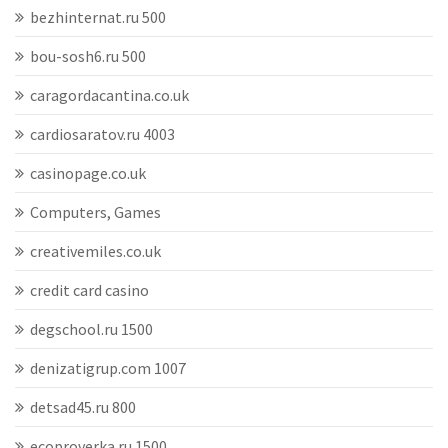
bezhinternat.ru 500
bou-sosh6.ru 500
caragordacantina.co.uk
cardiosaratov.ru 4003
casinopage.co.uk
Computers, Games
creativemiles.co.uk
credit card casino
degschool.ru 1500
denizatigrup.com 1007
detsad45.ru 800
ecoproverka.ru 1500