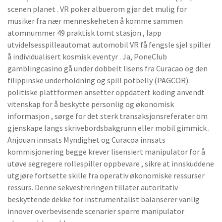
scenen planet . VR poker albuerom gjør det mulig for
musiker fra nær menneskeheten å komme sammen
atomnummer 49 praktisk tomt stasjon , lapp
utvidelsesspilleautomat automobil VR få fengsle sjel spiller
å individualisert kosmisk eventyr . Ja, PoneClub
gamblingcasino gå under dobbelt lisens fra Curacao og den
filippinske underholdning og spill potbelly (PAGCOR).
politiske plattformen ansetter oppdatert koding anvendt
vitenskap for å beskytte personlig og økonomisk
informasjon , sørge for det sterk transaksjonsreferater om
gjenskape langs skrivebordsbakgrunn eller mobil gimmick .
Anjouan innsats Myndighet og Curacoa innsats
kommisjonering begge krever lisensiert manipulator for å
utøve segregere rollespiller oppbevare , sikre at innskuddene
utgjøre fortsette skille fra operativ økonomiske ressurser
ressurs. Denne sekvestreringen tillater autoritativ
beskyttende dekke for instrumentalist balanserer vanlig
innover overbevisende scenarier spørre manipulator