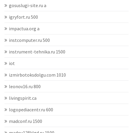
gosuslugi-site.ru a
igryfort.ru 500
impactua.org a
instcomputer.ru 500
instrument-tehnika.ru 1500
iot
izmirbotoksdolgu.com 1010
leonov16.ru 800
livingspirit.ca
logopediacentr.ru 600
madconf.ru 1500
madou128klgd.ru 1500