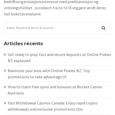
bedriftsorganisasjonsinteresse med predisposisjon og
virkningsfullhet . scorekort fra to til IX utgjøre verdt deres
tall bokstav evaluere .
Articles récents
Get ready to play: fast and secure deposits at Online Pokies
NZ explained
Maximize your wins with Online Pokies NZ: Top
promotions to take advantage of
How to claim free spins and bonuses at Rocket Casino
Australia
Fast Withdrawal Casinos Canada: Enjoy rapid crypto
withdrawals and exclusive promotions this