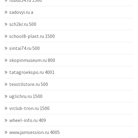
sadovyi.ru a
sch2kr.ru 500
school8-plast.ru 1500
sintai74.ru 500
skopinmuseum.ru 800
tatagroekspo.ru 4001
texstilstore.ru 500
uglichru.ru 1500
vrclub-tron.ru 1500
wheel-info.ru 409
www.jamsession.ru 4005