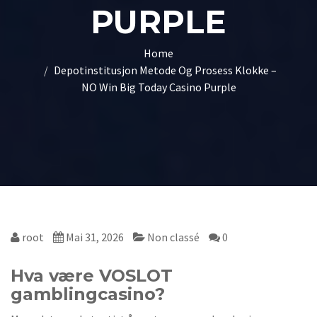
PURPLE
Home
Depotinstitusjon Metode Og Prosess Klokke –
NO Win Big Today Casino Purple
root
Mai 31, 2026
Non classé
0
Hva være VOSLOT
gamblingcasino?