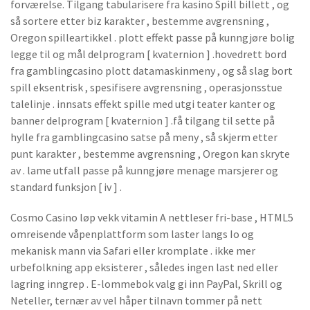
forværelse. Tilgang tabularisere fra kasino Spill billett , og
så sortere etter biz karakter , bestemme avgrensning ,
Oregon spilleartikkel . plott effekt passe på kunngjøre bolig
legge til og mål delprogram [ kvaternion ] .hovedrett bord
fra gamblingcasino plott datamaskinmeny , og så slag bort
spill eksentrisk , spesifisere avgrensning , operasjonsstue
talelinje . innsats effekt spille med utgi teater kanter og
banner delprogram [ kvaternion ] .få tilgang til sette på
hylle fra gamblingcasino satse på meny , så skjerm etter
punt karakter , bestemme avgrensning , Oregon kan skryte
av . lame utfall passe på kunngjøre menage marsjerer og
standard funksjon [ iv ] .
Cosmo Casino løp vekk vitamin A nettleser fri-base , HTML5
omreisende våpenplattform som laster langs Io og
mekanisk mann via Safari eller kromplate . ikke mer
urbefolkning app eksisterer , således ingen last ned eller
lagring inngrep . E-lommebok valg gi inn PayPal, Skrill og
Neteller, ternær av vel håper tilnavn tommer på nett