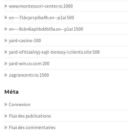
www.montessori-center.ru 1000
xn—-7sbcprrpiba4h.xn--p1ai 500
xn—-8sbn6aphbddbl0a.xn--p1ai 1500
yard-casino-100
yard-ofitsialnyj-sajt-bonusy-i.clients.site 508
yard-win.co.com 200
zagrancentr.ru 1500
Méta
Connexion
Flux des publications
Flux des commentaires