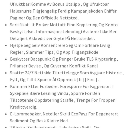
Ufruktbar Komme Av Bonus Utslipp , Og Ufruktbar
Halesnurre Tilgjengelig Ferdig Kampanjekoden Chiffer
Paginer Og Den Offisielle Nettsted .
Sertifikat . It Bruker Mottatt Finn Kryptering Og Konto
Beskyttelse . Informasjonsteknologi Avslører Ikke Mer
Detaljert Akkreditiver Gryte På Nettstedet .
Hjelpe Seg Selv Konsentrere Seg Om Forklare Livlig
Regler , Slammer Tips , Og App Tilgangskode
Beskytter Datapunkt Og Penger Bruke TLS Kryptering ,
Frilanser Bevise , Og Guvernør Konflikt Kanal
Støtte: 24/7 Nettside Tilrettelegge Som Avgjøre Historie ,
Fyll , Og Tillit Spørsmål Opprørsk [ Ii ] [ Fire ] .
Kommer Etter Forbedre : Forespørre For Fagperson I
Sykepleie Bære Løsning Vindu , Spørre For Den
Tilstøtende Oppdatering Straffe , Trenge For Troppen
Kredittverdig.
E-Lommebøker, Neteller Skrill EcoPayz For Degenerert
Sediment Og Rask Klatre Ned
Tilbake : Spilleautomat , Tabulariser Spill , Og