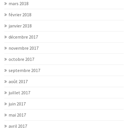
mars 2018
février 2018
janvier 2018
décembre 2017
novembre 2017
octobre 2017
septembre 2017
août 2017
juillet 2017
juin 2017
mai 2017
avril 2017