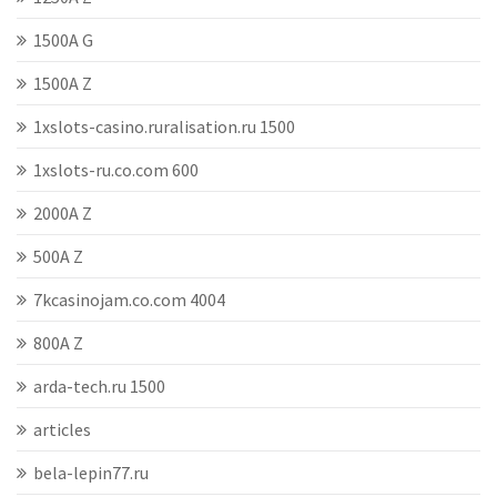
1500A G
1500A Z
1xslots-casino.ruralisation.ru 1500
1xslots-ru.co.com 600
2000A Z
500A Z
7kcasinojam.co.com 4004
800A Z
arda-tech.ru 1500
articles
bela-lepin77.ru