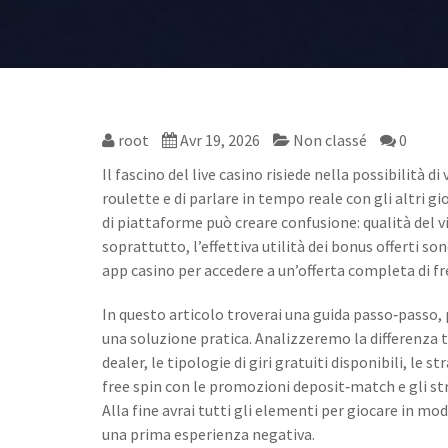
root
Avr 19, 2026
Non classé
0
Il fascino del live casino risiede nella possibilità di
roulette e di parlare in tempo reale con gli altri gio
di piattaforme può creare confusione: qualità del vi
soprattutto, l’effettiva utilità dei bonus offerti s
app casino
per accedere a un’offerta completa di fre
In questo articolo troverai una guida passo‑passo,
una soluzione pratica. Analizzeremo la differenza tra 
dealer, le tipologie di giri gratuiti disponibili, le 
free spin con le promozioni deposit‑match e gli s
Alla fine avrai tutti gli elementi per giocare in mo
una prima esperienza negativa.