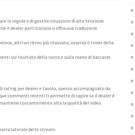
re le regole e di gestire situazioni di alta tensione.
e il dealer parli italiano o offra una traduzione
loce, altri un ritmo più rilassato; osserva il timer della
enti sul risultato della ruota o sulla mano di baccarat
 di rating per dealer e tavolo, spesso accompagnato da
que commenti recenti ti permette di capire se il dealer è
 mantiene costantemente alta la qualità del video.
 barra laterale dello stream.