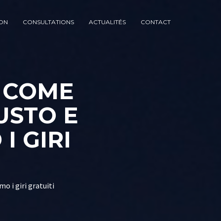
ON
CONSULTATIONS
ACTUALITÉS
CONTACT
: COME
USTO E
I GIRI
o i giri gratuiti