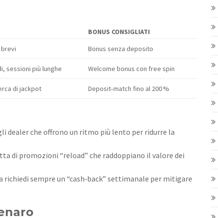
BONUS CONSIGLIATI
 brevi
Bonus senza deposito
i, sessioni più lunghe
Welcome bonus con free spin
erca di jackpot
Deposit‑match fino al 200 %
li dealer che offrono un ritmo più lento per ridurre la
tta di promozioni “reload” che raddoppiano il valore dei
ma richiedi sempre un “cash‑back” settimanale per mitigare
denaro