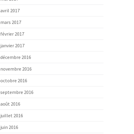
avril 2017
mars 2017
février 2017
janvier 2017
décembre 2016
novembre 2016
octobre 2016
septembre 2016
août 2016
juillet 2016
juin 2016