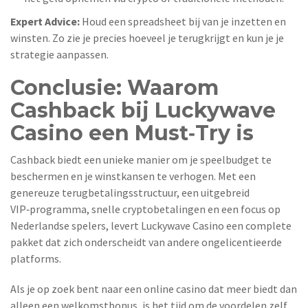
Expert Advice:
Houd een spreadsheet bij van je inzetten en
winsten. Zo zie je precies hoeveel je terugkrijgt en kun je je
strategie aanpassen.
Conclusie: Waarom
Cashback bij Luckywave
Casino een Must‑Try is
Cashback biedt een unieke manier om je speelbudget te
beschermen en je winstkansen te verhogen. Met een
genereuze terugbetalingsstructuur, een uitgebreid
VIP‑programma, snelle cryptobetalingen en een focus op
Nederlandse spelers, levert Luckywave Casino een complete
pakket dat zich onderscheidt van andere ongelicentieerde
platforms.
Als je op zoek bent naar een online casino dat meer biedt dan
alleen een welkomstbonus, is het tijd om de voordelen zelf