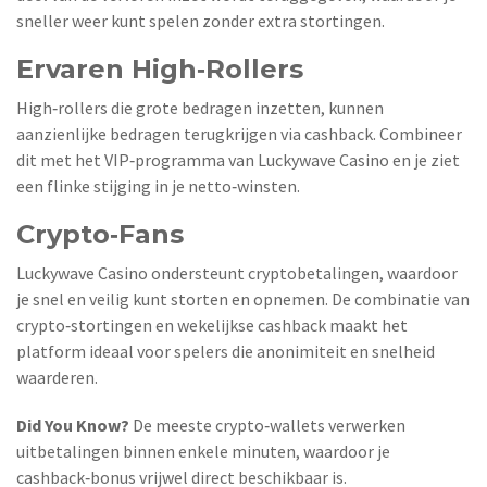
sneller weer kunt spelen zonder extra stortingen.
Ervaren High‑Rollers
High‑rollers die grote bedragen inzetten, kunnen
aanzienlijke bedragen terugkrijgen via cashback. Combineer
dit met het VIP‑programma van Luckywave Casino en je ziet
een flinke stijging in je netto‑winsten.
Crypto‑Fans
Luckywave Casino ondersteunt cryptobetalingen, waardoor
je snel en veilig kunt storten en opnemen. De combinatie van
crypto‑stortingen en wekelijkse cashback maakt het
platform ideaal voor spelers die anonimiteit en snelheid
waarderen.
Did You Know?
De meeste crypto‑wallets verwerken
uitbetalingen binnen enkele minuten, waardoor je
cashback‑bonus vrijwel direct beschikbaar is.