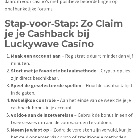
daarom voor casino’s met positieve beoordelingen op
onafhankelijke forums.
Stap‑voor‑Stap: Zo Claim
je je Cashback bij
Luckywave Casino
Maak een account aan
– Registratie duurt minder dan vijf
minuten.
Stort met je favoriete betaalmethode
– Crypto‑opties
zijn direct beschikbaar.
Speel de geselecteerde spellen
– Houd de cashback‑lijst
in de gaten.
Wekelijkse controle
– Aan het einde van de week zie je je
cashback‑bonus in je account.
Voldoe aan de inzetvereiste
– Gebruik de bonus in een of
twee sessies om aan de voorwaarden te voldoen.
Neem je winst op
– Zodra de vereisten zijn vervuld, kun je
het geld opnemen via crypto of traditionele methoden.