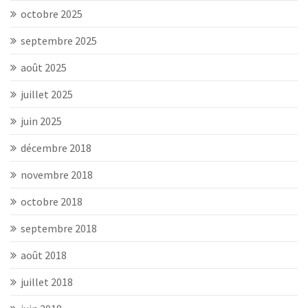
octobre 2025
septembre 2025
août 2025
juillet 2025
juin 2025
décembre 2018
novembre 2018
octobre 2018
septembre 2018
août 2018
juillet 2018