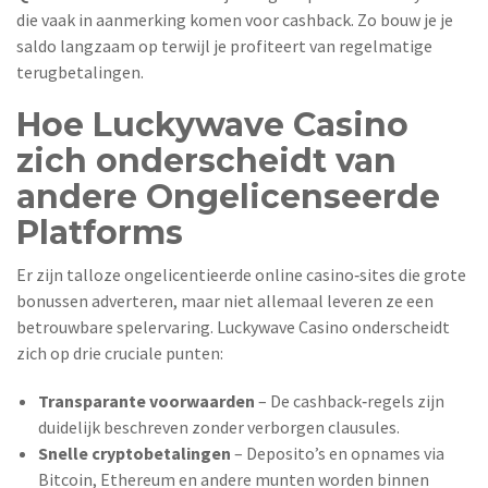
die vaak in aanmerking komen voor cashback. Zo bouw je je
saldo langzaam op terwijl je profiteert van regelmatige
terugbetalingen.
Hoe Luckywave Casino
zich onderscheidt van
andere Ongelicenseerde
Platforms
Er zijn talloze ongelicentieerde online casino‑sites die grote
bonussen adverteren, maar niet allemaal leveren ze een
betrouwbare spelervaring. Luckywave Casino onderscheidt
zich op drie cruciale punten:
Transparante voorwaarden
– De cashback‑regels zijn
duidelijk beschreven zonder verborgen clausules.
Snelle cryptobetalingen
– Deposito’s en opnames via
Bitcoin, Ethereum en andere munten worden binnen