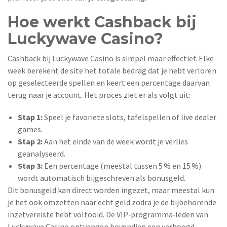
Hoe werkt Cashback bij
Luckywave Casino?
Cashback bij Luckywave Casino is simpel maar effectief. Elke
week berekent de site het totale bedrag dat je hebt verloren
op geselecteerde spellen en keert een percentage daarvan
terug naar je account. Het proces ziet er als volgt uit:
Stap 1:
Speel je favoriete slots, tafelspellen of live dealer
games.
Stap 2:
Aan het einde van de week wordt je verlies
geanalyseerd.
Stap 3:
Een percentage (meestal tussen 5 % en 15 %)
wordt automatisch bijgeschreven als bonusgeld.
Dit bonusgeld kan direct worden ingezet, maar meestal kun
je het ook omzetten naar echt geld zodra je de bijbehorende
inzetvereiste hebt voltooid. De VIP‑programma‑leden van
Luckywave Casino ontvangen bovendien een verhoogd