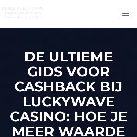
Toggl
naviga
DE ULTIEME
GIDS VOOR
CASHBACK BIJ
LUCKYWAVE
CASINO: HOE JE
MEER WAARDE