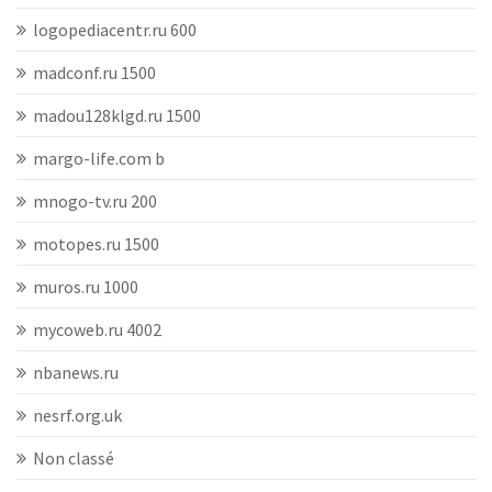
logopediacentr.ru 600
madconf.ru 1500
madou128klgd.ru 1500
margo-life.com b
mnogo-tv.ru 200
motopes.ru 1500
muros.ru 1000
mycoweb.ru 4002
nbanews.ru
nesrf.org.uk
Non classé