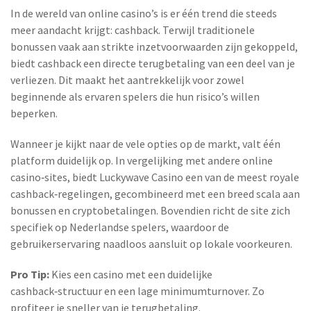
In de wereld van online casino’s is er één trend die steeds
meer aandacht krijgt: cashback. Terwijl traditionele
bonussen vaak aan strikte inzetvoorwaarden zijn gekoppeld,
biedt cashback een directe terugbetaling van een deel van je
verliezen. Dit maakt het aantrekkelijk voor zowel
beginnende als ervaren spelers die hun risico’s willen
beperken.
Wanneer je kijkt naar de vele opties op de markt, valt één
platform duidelijk op. In vergelijking met andere online
casino‑sites, biedt Luckywave Casino een van de meest royale
cashback‑regelingen, gecombineerd met een breed scala aan
bonussen en cryptobetalingen. Bovendien richt de site zich
specifiek op Nederlandse spelers, waardoor de
gebruikerservaring naadloos aansluit op lokale voorkeuren.
Pro Tip:
Kies een casino met een duidelijke
cashback‑structuur en een lage minimumturnover. Zo
profiteer je sneller van je terugbetaling.