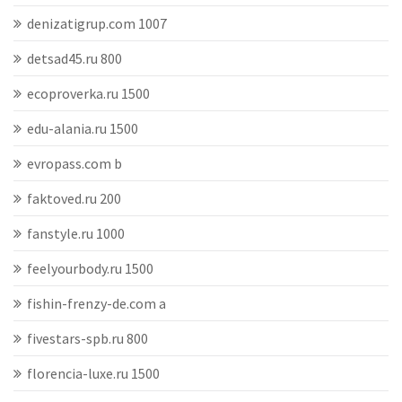
denizatigrup.com 1007
detsad45.ru 800
ecoproverka.ru 1500
edu-alania.ru 1500
evropass.com b
faktoved.ru 200
fanstyle.ru 1000
feelyourbody.ru 1500
fishin-frenzy-de.com a
fivestars-spb.ru 800
florencia-luxe.ru 1500