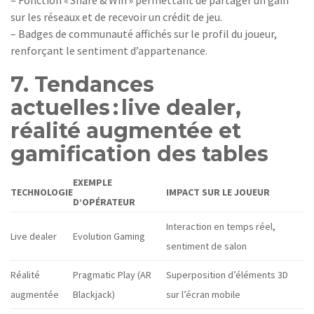
– Fonction « Share & Win » permettant de partager un gain
sur les réseaux et de recevoir un crédit de jeu.
– Badges de communauté affichés sur le profil du joueur,
renforçant le sentiment d’appartenance.
7. Tendances
actuelles : live dealer,
réalité augmentée et
gamification des tables
EXEMPLE
TECHNOLOGIE
IMPACT SUR LE JOUEUR
D’OPÉRATEUR
Interaction en temps réel,
Live dealer
Evolution Gaming
sentiment de salon
Réalité
Pragmatic Play (AR
Superposition d’éléments 3D
augmentée
Blackjack)
sur l’écran mobile