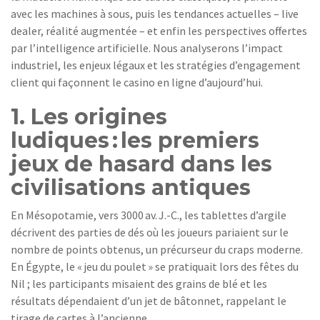
avec les machines à sous, puis les tendances actuelles – live
dealer, réalité augmentée – et enfin les perspectives offertes
par l’intelligence artificielle. Nous analyserons l’impact
industriel, les enjeux légaux et les stratégies d’engagement
client qui façonnent le casino en ligne d’aujourd’hui.
1. Les origines
ludiques : les premiers
jeux de hasard dans les
civilisations antiques
En Mésopotamie, vers 3000 av. J.-C., les tablettes d’argile
décrivent des parties de dés où les joueurs pariaient sur le
nombre de points obtenus, un précurseur du craps moderne.
En Égypte, le « jeu du poulet » se pratiquait lors des fêtes du
Nil ; les participants misaient des grains de blé et les
résultats dépendaient d’un jet de bâtonnet, rappelant le
tirage de cartes à l’ancienne.