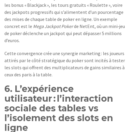
les bonus « Blackjack », les tours gratuits « Roulette », voire
des jackpots progressifs qui s’alimentent d’un pourcentage
des mises de chaque table de poker en ligne. Un exemple
concret est le
Mega Jackpot Poker
de NetEnt, où un mini‑jeu
de poker déclenche un jackpot qui peut dépasser 5 millions
d’euros.
Cette convergence crée une synergie marketing : les joueurs
attirés par le côté stratégique du poker sont incités à tester
les slots qui offrent des multiplicateurs de gains similaires à
ceux des paris à la table.
6. L’expérience
utilisateur : l’interaction
sociale des tables vs
l’isolement des slots en
ligne