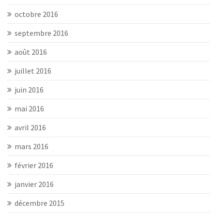
octobre 2016
septembre 2016
août 2016
juillet 2016
juin 2016
mai 2016
avril 2016
mars 2016
février 2016
janvier 2016
décembre 2015