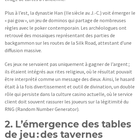
Plus à l’est, la dynastie Han (IIe siècle av. J.-C.) voit émerger le
« pai gow », un jeu de dominos qui partage de nombreuses
règles avec le poker contemporain. Les archéologues ont
retrouvé des mosaïques représentant des parties de
backgammon sur les routes de la Silk Road, attestant d’une
diffusion massive.
Ces jeux ne servaient pas uniquement à gagner de l’argent ;
ils étaient intégrés aux rites religieux, où le résultat pouvait
être interprété comme un message des dieux. Ainsi, le hasard
était à la fois divertissement et outil de divination, un double
rôle qui persiste dans la culture casino actuelle, où le service
client doit souvent rassurer les joueurs sur la légitimité du
RNG (Random Number Generator).
2. L’émergence des tables
de jeu : des tavernes