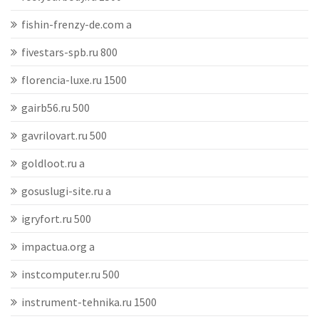
fishin-frenzy-de.com a
fivestars-spb.ru 800
florencia-luxe.ru 1500
gairb56.ru 500
gavrilovart.ru 500
goldloot.ru a
gosuslugi-site.ru a
igryfort.ru 500
impactua.org a
instcomputer.ru 500
instrument-tehnika.ru 1500