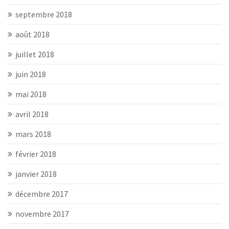
septembre 2018
août 2018
juillet 2018
juin 2018
mai 2018
avril 2018
mars 2018
février 2018
janvier 2018
décembre 2017
novembre 2017