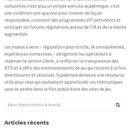
culturelles n’est plus un simple exercice académique : c’est
une condition sine qua non pour innover de façon
responsable, concevoir des programmes VIP pertinents et
anticiper les futures régulations autour de l’IA et de la réalité
augmentée.
Les enjeux à venir – législation plus stricte, IA omniprésente,
expériences immersives – obligeront les opérateurs à
repenser le service client, à renforcer la transparence des
RTP et à offrir des environnements de jeu qui restent à la fois
divertissants et sécurisés. Supdemod demeure une ressource
utile pour ceux qui souhaitent approfondir ces thématiques
sans se perdre dans le flot publicitaire des sites de jeu.
Articles récents