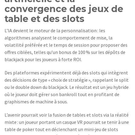
convergence des jeux de
table et des slots
L’IA devient le moteur de la personnalisation : les
algorithmes analysent le comportement de mise, la
volatilité préférée et le temps de session pour proposer des
offres ciblées, telles qu’un bonus de 100 % sur les dépôts de
blackjack pour les joueurs à forte ROI.
Des plateformes expérimentent déjà des slots qui intègrent
des décisions de type « choix de stratégie », rappelant le split
ou le double down du blackjack. Le résultat est un jeu hybride
où le joueur doit gérer son bankroll tout en profitant de
graphismes de machine à sous.
L’avenir pourrait voir la fusion de tables et slots via la réalité
mixte : un joueur portant un casque VR pourrait se tenir à une
table de poker tout en déclenchant un mini‑jeu de slots