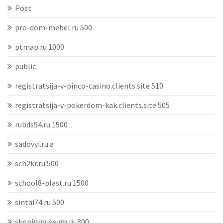
Post
pro-dom-mebel.ru 500
ptmap.ru 1000
public
registratsija-v-pinco-casino.clients.site 510
registratsija-v-pokerdom-kak.clients.site 505
rubds54.ru 1500
sadovyi.ru a
sch2kr.ru 500
school8-plast.ru 1500
sintai74.ru 500
skopinmuseum.ru 800