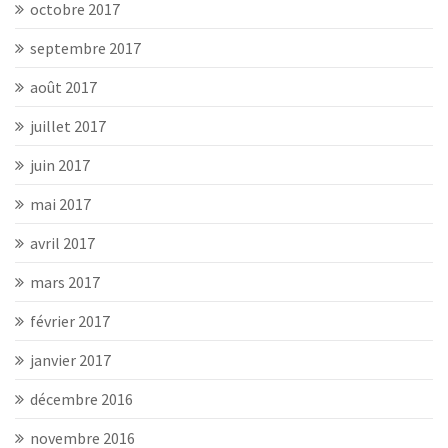
octobre 2017
septembre 2017
août 2017
juillet 2017
juin 2017
mai 2017
avril 2017
mars 2017
février 2017
janvier 2017
décembre 2016
novembre 2016