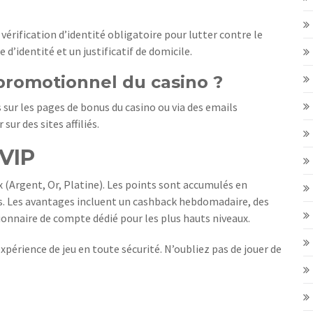
érification d’identité obligatoire pour lutter contre le
d’identité et un justificatif de domicile.
promotionnel du casino ?
sur les pages de bonus du casino ou via des emails
r des sites affiliés.
 VIP
(Argent, Or, Platine). Les points sont accumulés en
és. Les avantages incluent un cashback hebdomadaire, des
tionnaire de compte dédié pour les plus hauts niveaux.
expérience de jeu en toute sécurité. N’oubliez pas de jouer de