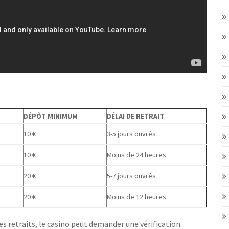
DÉPÔT MINIMUM
DÉLAI DE RETRAIT
10 €
3-5 jours ouvrés
10 €
Moins de 24 heures
20 €
5-7 jours ouvrés
20 €
Moins de 12 heures
s retraits, le casino peut demander une vérification