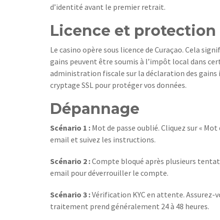
d’identité avant le premier retrait.
Licence et protection
Le casino opère sous licence de Curaçao. Cela signif
gains peuvent être soumis à l’impôt local dans cer
administration fiscale sur la déclaration des gains i
cryptage SSL pour protéger vos données.
Dépannage
Scénario 1 :
Mot de passe oublié. Cliquez sur « Mot 
email et suivez les instructions.
Scénario 2 :
Compte bloqué après plusieurs tentativ
email pour déverrouiller le compte.
Scénario 3 :
Vérification KYC en attente. Assurez-vo
traitement prend généralement 24 à 48 heures.