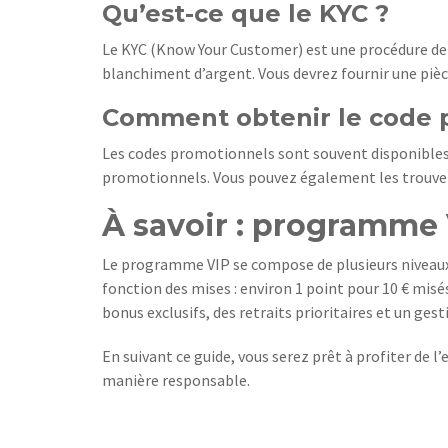
Qu’est-ce que le KYC ?
Le KYC (Know Your Customer) est une procédure de v
blanchiment d’argent. Vous devrez fournir une pièce 
Comment obtenir le code 
Les codes promotionnels sont souvent disponibles 
promotionnels. Vous pouvez également les trouver su
À savoir : programme
Le programme VIP se compose de plusieurs niveaux 
fonction des mises : environ 1 point pour 10 € mis
bonus exclusifs, des retraits prioritaires et un ges
En suivant ce guide, vous serez prêt à profiter de l’
manière responsable.