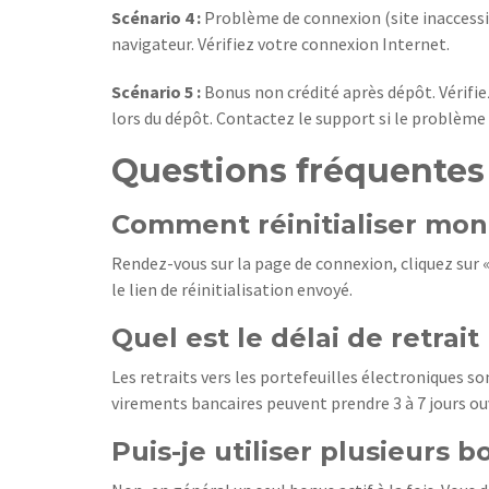
Scénario 4 :
Problème de connexion (site inaccessib
navigateur. Vérifiez votre connexion Internet.
Scénario 5 :
Bonus non crédité après dépôt. Vérifie
lors du dépôt. Contactez le support si le problème 
Questions fréquentes
Comment réinitialiser mon
Rendez-vous sur la page de connexion, cliquez sur «
le lien de réinitialisation envoyé.
Quel est le délai de retrai
Les retraits vers les portefeuilles électroniques s
virements bancaires peuvent prendre 3 à 7 jours ou
Puis-je utiliser plusieurs