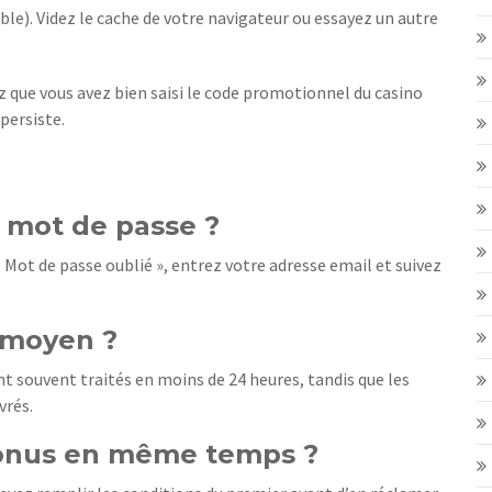
le). Videz le cache de votre navigateur ou essayez un autre
z que vous avez bien saisi le code promotionnel du casino
persiste.
 mot de passe ?
 Mot de passe oublié », entrez votre adresse email et suivez
t moyen ?
ont souvent traités en moins de 24 heures, tandis que les
vrés.
 bonus en même temps ?