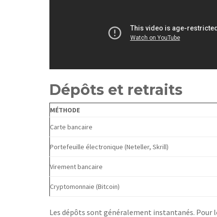
Dépôts et retraits
MÉTHODE
Carte bancaire
Portefeuille électronique (Neteller, Skrill)
Virement bancaire
Cryptomonnaie (Bitcoin)
Les dépôts sont généralement instantanés. Pour le