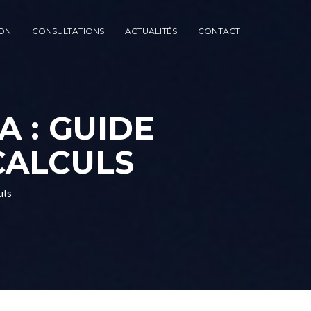
ON
CONSULTATIONS
ACTUALITÉS
CONTACT
 : GUIDE
CALCULS
uls