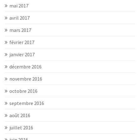
mai 2017
avril 2017
mars 2017
février 2017
janvier 2017
décembre 2016
novembre 2016
octobre 2016
septembre 2016
août 2016
juillet 2016
juin 2016