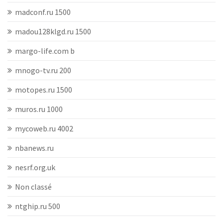
madconf.ru 1500
madou128klgd.ru 1500
margo-life.com b
mnogo-tv.ru 200
motopes.ru 1500
muros.ru 1000
mycoweb.ru 4002
nbanews.ru
nesrf.org.uk
Non classé
ntghip.ru 500