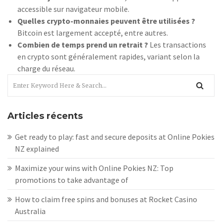
accessible sur navigateur mobile.
Quelles crypto-monnaies peuvent être utilisées ?
Bitcoin est largement accepté, entre autres.
Combien de temps prend un retrait ?
Les transactions
en crypto sont généralement rapides, variant selon la
charge du réseau.
Articles récents
Get ready to play: fast and secure deposits at Online Pokies
NZ explained
Maximize your wins with Online Pokies NZ: Top
promotions to take advantage of
How to claim free spins and bonuses at Rocket Casino
Australia