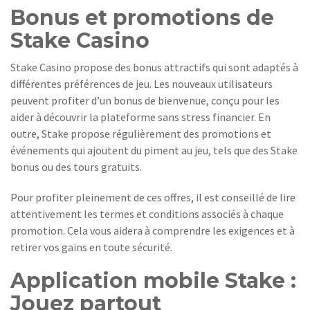
Bonus et promotions de
Stake Casino
Stake Casino propose des bonus attractifs qui sont adaptés à
différentes préférences de jeu. Les nouveaux utilisateurs
peuvent profiter d’un bonus de bienvenue, conçu pour les
aider à découvrir la plateforme sans stress financier. En
outre, Stake propose régulièrement des promotions et
événements qui ajoutent du piment au jeu, tels que des Stake
bonus ou des tours gratuits.
Pour profiter pleinement de ces offres, il est conseillé de lire
attentivement les termes et conditions associés à chaque
promotion. Cela vous aidera à comprendre les exigences et à
retirer vos gains en toute sécurité.
Application mobile Stake :
Jouez partout