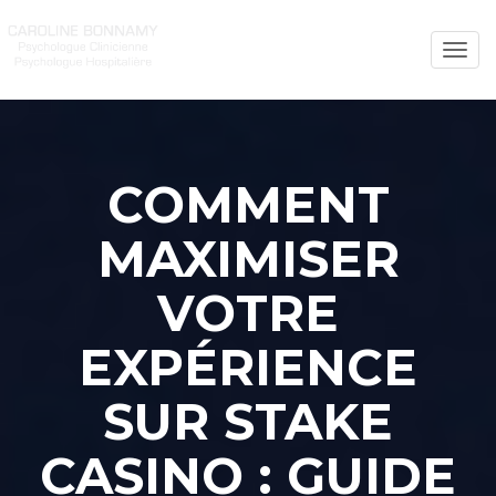
Toggl
naviga
COMMENT
MAXIMISER
VOTRE
EXPÉRIENCE
SUR STAKE
CASINO : GUIDE