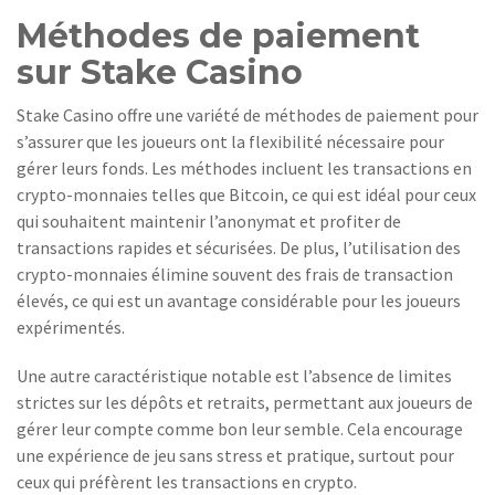
Méthodes de paiement
sur Stake Casino
Stake Casino offre une variété de méthodes de paiement pour
s’assurer que les joueurs ont la flexibilité nécessaire pour
gérer leurs fonds. Les méthodes incluent les transactions en
crypto-monnaies telles que Bitcoin, ce qui est idéal pour ceux
qui souhaitent maintenir l’anonymat et profiter de
transactions rapides et sécurisées. De plus, l’utilisation des
crypto-monnaies élimine souvent des frais de transaction
élevés, ce qui est un avantage considérable pour les joueurs
expérimentés.
Une autre caractéristique notable est l’absence de limites
strictes sur les dépôts et retraits, permettant aux joueurs de
gérer leur compte comme bon leur semble. Cela encourage
une expérience de jeu sans stress et pratique, surtout pour
ceux qui préfèrent les transactions en crypto.