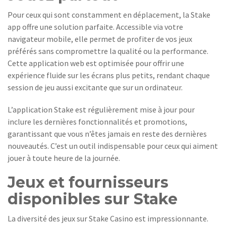
Pour ceux qui sont constamment en déplacement, la
Stake
app
offre une solution parfaite. Accessible via votre
navigateur mobile, elle permet de profiter de vos jeux
préférés sans compromettre la qualité ou la performance.
Cette application web est optimisée pour offrir une
expérience fluide sur les écrans plus petits, rendant chaque
session de jeu aussi excitante que sur un ordinateur.
L’application Stake est régulièrement mise à jour pour
inclure les dernières fonctionnalités et promotions,
garantissant que vous n’êtes jamais en reste des dernières
nouveautés. C’est un outil indispensable pour ceux qui aiment
jouer à toute heure de la journée.
Jeux et fournisseurs
disponibles sur Stake
La diversité des jeux sur Stake Casino est impressionnante.