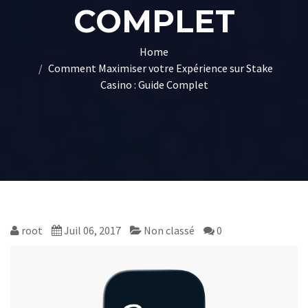
COMPLET
Home
Comment Maximiser votre Expérience sur Stake
Casino : Guide Complet
root
Juil 06, 2017
Non classé
0