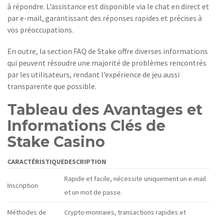
à répondre. L’assistance est disponible via le chat en direct et
par e-mail, garantissant des réponses rapides et précises à
vos préoccupations.
En outre, la section FAQ de Stake offre diverses informations
qui peuvent résoudre une majorité de problèmes rencontrés
par les utilisateurs, rendant l’expérience de jeu aussi
transparente que possible.
Tableau des Avantages et
Informations Clés de
Stake Casino
CARACTÉRISTIQUE
DESCRIPTION
Rapide et facile, nécessite uniquement un e-mail
Inscription
et un mot de passe.
Méthodes de
Crypto-monnaies, transactions rapides et