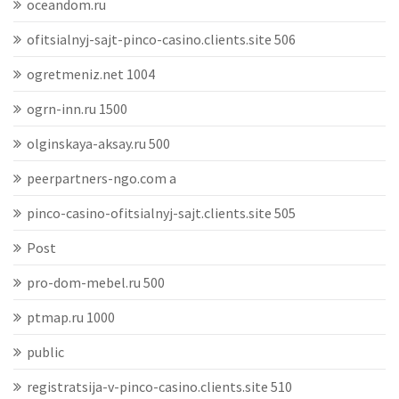
oceandom.ru
ofitsialnyj-sajt-pinco-casino.clients.site 506
ogretmeniz.net 1004
ogrn-inn.ru 1500
olginskaya-aksay.ru 500
peerpartners-ngo.com a
pinco-casino-ofitsialnyj-sajt.clients.site 505
Post
pro-dom-mebel.ru 500
ptmap.ru 1000
public
registratsija-v-pinco-casino.clients.site 510