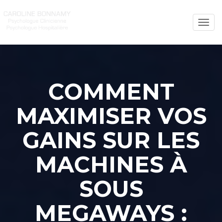
Toggl
naviga
COMMENT
MAXIMISER VOS
GAINS SUR LES
MACHINES À
SOUS
MEGAWAYS :