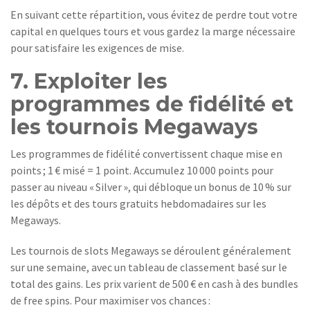
En suivant cette répartition, vous évitez de perdre tout votre
capital en quelques tours et vous gardez la marge nécessaire
pour satisfaire les exigences de mise.
7. Exploiter les
programmes de fidélité et
les tournois Megaways
Les programmes de fidélité convertissent chaque mise en
points ; 1 € misé = 1 point. Accumulez 10 000 points pour
passer au niveau « Silver », qui débloque un bonus de 10 % sur
les dépôts et des tours gratuits hebdomadaires sur les
Megaways.
Les tournois de slots Megaways se déroulent généralement
sur une semaine, avec un tableau de classement basé sur le
total des gains. Les prix varient de 500 € en cash à des bundles
de free spins. Pour maximiser vos chances :