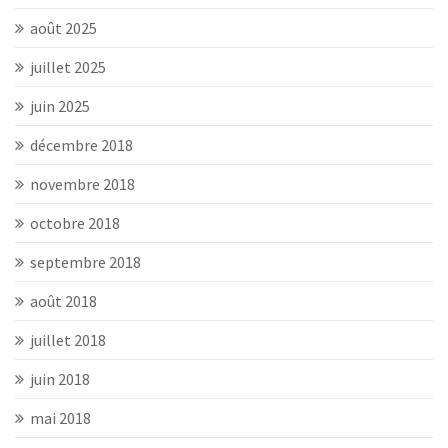
août 2025
juillet 2025
juin 2025
décembre 2018
novembre 2018
octobre 2018
septembre 2018
août 2018
juillet 2018
juin 2018
mai 2018