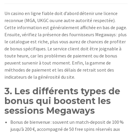
Un casino en ligne fiable doit d’abord détenir une licence
reconnue (MGA, UKGC ou une autre autorité respectée).
Cette information est généralement affichée en bas de page.
Ensuite, vérifiez la présence des fournisseurs Megaways : plus
le catalogue est riche, plus vous aurez de chances de profiter
de bonus spécifiques. Le service client doit être joignable à
toute heure, car les problèmes de paiement ou de bonus
peuvent survenir à tout moment. Enfin, la gamme de
méthodes de paiement et les délais de retrait sont des
indicateurs de la générosité du site.
3. Les différents types de
bonus qui boostent les
sessions Megaways
Bonus de bienvenue : souvent un match‑deposit de 100 %
jusqu’à 200 €, accompagné de 50 free spins réservés aux