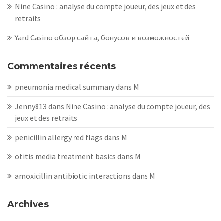
Nine Casino : analyse du compte joueur, des jeux et des
retraits
Yard Casino обзор сайта, бонусов и возможностей
Commentaires récents
pneumonia medical summary
dans
M
Jenny813
dans
Nine Casino : analyse du compte joueur, des
jeux et des retraits
penicillin allergy red flags
dans
M
otitis media treatment basics
dans
M
amoxicillin antibiotic interactions
dans
M
Archives