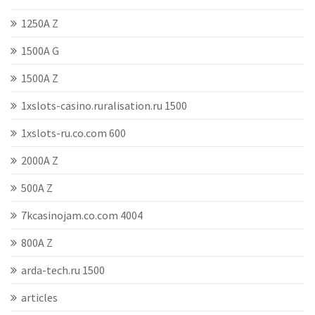
1250A Z
1500A G
1500A Z
1xslots-casino.ruralisation.ru 1500
1xslots-ru.co.com 600
2000A Z
500A Z
7kcasinojam.co.com 4004
800A Z
arda-tech.ru 1500
articles