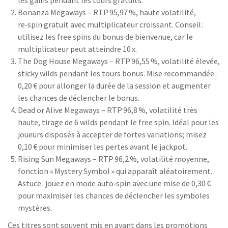
les gains pendant les tours gratuits.
Bonanza Megaways – RTP 95,97 %, haute volatilité,
re‑spin gratuit avec multiplicateur croissant. Conseil :
utilisez les free spins du bonus de bienvenue, car le
multiplicateur peut atteindre 10 x.
The Dog House Megaways – RTP 96,55 %, volatilité élevée,
sticky wilds pendant les tours bonus. Mise recommandée :
0,20 € pour allonger la durée de la session et augmenter
les chances de déclencher le bonus.
Dead or Alive Megaways – RTP 96,8 %, volatilité très
haute, tirage de 6 wilds pendant le free spin. Idéal pour les
joueurs disposés à accepter de fortes variations; misez
0,10 € pour minimiser les pertes avant le jackpot.
Rising Sun Megaways – RTP 96,2 %, volatilité moyenne,
fonction « Mystery Symbol » qui apparaît aléatoirement.
Astuce : jouez en mode auto‑spin avec une mise de 0,30 €
pour maximiser les chances de déclencher les symboles
mystères.
Ces titres sont souvent mis en avant dans les promotions