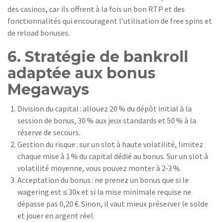
des casinos, car ils offrent à la fois un bon RTP et des
fonctionnalités qui encouragent l’utilisation de free spins et
de reload bonuses.
6. Stratégie de bankroll
adaptée aux bonus
Megaways
Division du capital : allouez 20 % du dépôt initial à la
session de bonus, 30 % aux jeux standards et 50 % à la
réserve de secours.
Gestion du risque : sur un slot à haute volatilité, limitez
chaque mise à 1 % du capital dédié au bonus. Sur un slot à
volatilité moyenne, vous pouvez monter à 2‑3 %.
Acceptation du bonus : ne prenez un bonus que si le
wagering est ≤ 30x et si la mise minimale requise ne
dépasse pas 0,20 €. Sinon, il vaut mieux préserver le solde
et jouer en argent réel.