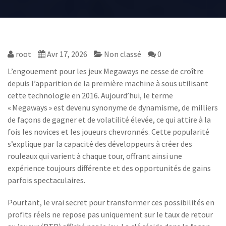
root
Avr 17, 2026
Non classé
0
L’engouement pour les jeux Megaways ne cesse de croître
depuis l’apparition de la première machine à sous utilisant
cette technologie en 2016. Aujourd’hui, le terme
« Megaways » est devenu synonyme de dynamisme, de milliers
de façons de gagner et de volatilité élevée, ce qui attire à la
fois les novices et les joueurs chevronnés. Cette popularité
s’explique par la capacité des développeurs à créer des
rouleaux qui varient à chaque tour, offrant ainsi une
expérience toujours différente et des opportunités de gains
parfois spectaculaires.
Pourtant, le vrai secret pour transformer ces possibilités en
profits réels ne repose pas uniquement sur le taux de retour