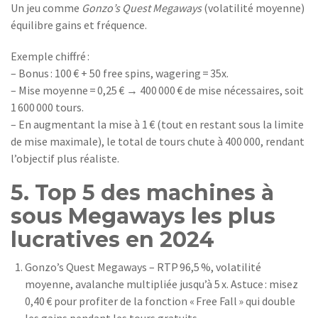
Un jeu comme
Gonzo’s Quest Megaways
(volatilité moyenne)
équilibre gains et fréquence.
Exemple chiffré :
– Bonus : 100 € + 50 free spins, wagering = 35x.
– Mise moyenne = 0,25 € → 400 000 € de mise nécessaires, soit
1 600 000 tours.
– En augmentant la mise à 1 € (tout en restant sous la limite
de mise maximale), le total de tours chute à 400 000, rendant
l’objectif plus réaliste.
5. Top 5 des machines à
sous Megaways les plus
lucratives en 2024
Gonzo’s Quest Megaways – RTP 96,5 %, volatilité
moyenne, avalanche multipliée jusqu’à 5 x. Astuce : misez
0,40 € pour profiter de la fonction « Free Fall » qui double