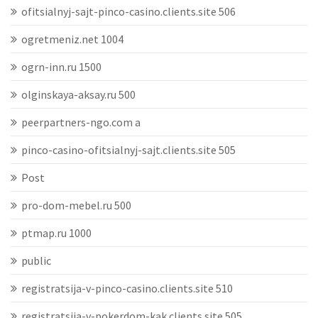
ofitsialnyj-sajt-pinco-casino.clients.site 506
ogretmeniz.net 1004
ogrn-inn.ru 1500
olginskaya-aksay.ru 500
peerpartners-ngo.com a
pinco-casino-ofitsialnyj-sajt.clients.site 505
Post
pro-dom-mebel.ru 500
ptmap.ru 1000
public
registratsija-v-pinco-casino.clients.site 510
registratsija-v-pokerdom-kak.clients.site 505