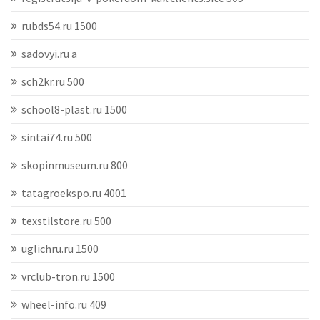
rubds54.ru 1500
sadovyi.ru a
sch2kr.ru 500
school8-plast.ru 1500
sintai74.ru 500
skopinmuseum.ru 800
tatagroekspo.ru 4001
texstilstore.ru 500
uglichru.ru 1500
vrclub-tron.ru 1500
wheel-info.ru 409