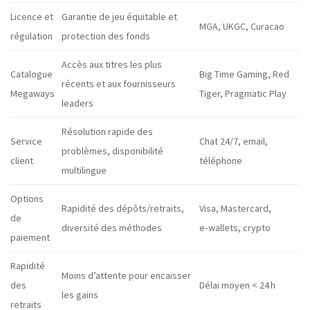
Licence et
Garantie de jeu équitable et
MGA, UKGC, Curacao
régulation
protection des fonds
Accès aux titres les plus
Catalogue
Big Time Gaming, Red
récents et aux fournisseurs
Megaways
Tiger, Pragmatic Play
leaders
Résolution rapide des
Service
Chat 24/7, email,
problèmes, disponibilité
client
téléphone
multilingue
Options
Rapidité des dépôts/retraits,
Visa, Mastercard,
de
diversité des méthodes
e‑wallets, crypto
paiement
Rapidité
Moins d’attente pour encaisser
des
Délai moyen < 24 h
les gains
retraits