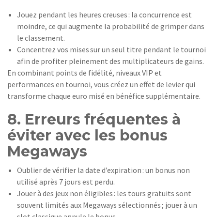
Jouez pendant les heures creuses : la concurrence est
moindre, ce qui augmente la probabilité de grimper dans
le classement.
Concentrez vos mises sur un seul titre pendant le tournoi
afin de profiter pleinement des multiplicateurs de gains.
En combinant points de fidélité, niveaux VIP et
performances en tournoi, vous créez un effet de levier qui
transforme chaque euro misé en bénéfice supplémentaire.
8. Erreurs fréquentes à
éviter avec les bonus
Megaways
Oublier de vérifier la date d’expiration : un bonus non
utilisé après 7 jours est perdu.
Jouer à des jeux non éligibles : les tours gratuits sont
souvent limités aux Megaways sélectionnés ; jouer à un
slot classique annule le bonus.