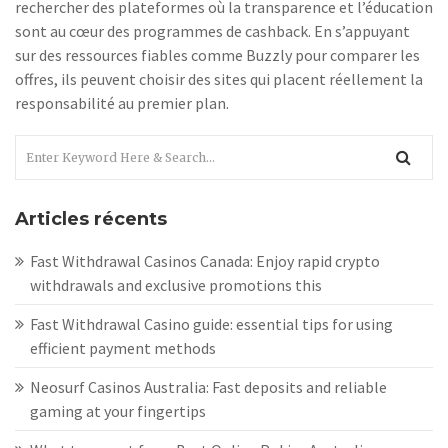
rechercher des plateformes où la transparence et l’éducation
sont au cœur des programmes de cashback. En s’appuyant
sur des ressources fiables comme Buzzly pour comparer les
offres, ils peuvent choisir des sites qui placent réellement la
responsabilité au premier plan.
Articles récents
Fast Withdrawal Casinos Canada: Enjoy rapid crypto
withdrawals and exclusive promotions this
Fast Withdrawal Casino guide: essential tips for using
efficient payment methods
Neosurf Casinos Australia: Fast deposits and reliable
gaming at your fingertips