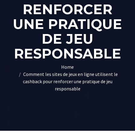
RENFORCER
UNE PRATIQUE
DE JEU
RESPONSABLE
Home
Comment les sites de jeux en ligne utilisent le
cashback pour renforcer une pratique de jeu
responsable