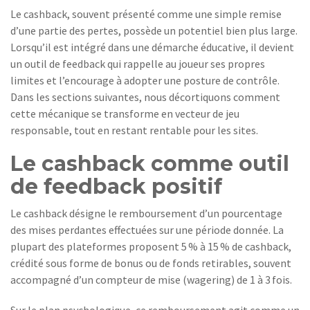
Le cashback, souvent présenté comme une simple remise
d’une partie des pertes, possède un potentiel bien plus large.
Lorsqu’il est intégré dans une démarche éducative, il devient
un outil de feedback qui rappelle au joueur ses propres
limites et l’encourage à adopter une posture de contrôle.
Dans les sections suivantes, nous décortiquons comment
cette mécanique se transforme en vecteur de jeu
responsable, tout en restant rentable pour les sites.
Le cashback comme outil
de feedback positif
Le cashback désigne le remboursement d’un pourcentage
des mises perdantes effectuées sur une période donnée. La
plupart des plateformes proposent 5 % à 15 % de cashback,
crédité sous forme de bonus ou de fonds retirables, souvent
accompagné d’un compteur de mise (wagering) de 1 à 3 fois.