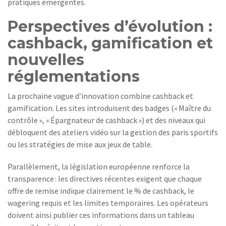
pratiques émergentes.
Perspectives d’évolution :
cashback, gamification et
nouvelles
réglementations
La prochaine vague d’innovation combine cashback et
gamification. Les sites introduisent des badges (« Maître du
contrôle », « Épargnateur de cashback ») et des niveaux qui
débloquent des ateliers vidéo sur la gestion des paris sportifs
ou les stratégies de mise aux jeux de table.
Parallèlement, la législation européenne renforce la
transparence : les directives récentes exigent que chaque
offre de remise indique clairement le % de cashback, le
wagering requis et les limites temporaires. Les opérateurs
doivent ainsi publier ces informations dans un tableau