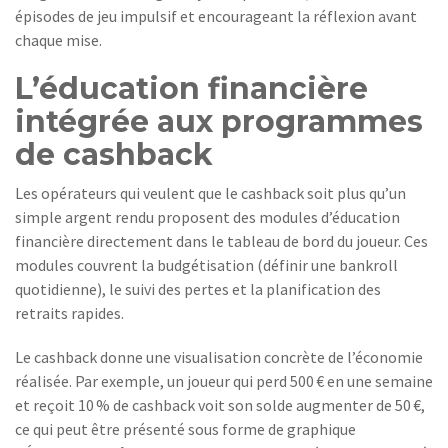
épisodes de jeu impulsif et encourageant la réflexion avant
chaque mise.
L’éducation financière
intégrée aux programmes
de cashback
Les opérateurs qui veulent que le cashback soit plus qu’un
simple argent rendu proposent des modules d’éducation
financière directement dans le tableau de bord du joueur. Ces
modules couvrent la budgétisation (définir une bankroll
quotidienne), le suivi des pertes et la planification des
retraits rapides.
Le cashback donne une visualisation concrète de l’économie
réalisée. Par exemple, un joueur qui perd 500 € en une semaine
et reçoit 10 % de cashback voit son solde augmenter de 50 €,
ce qui peut être présenté sous forme de graphique