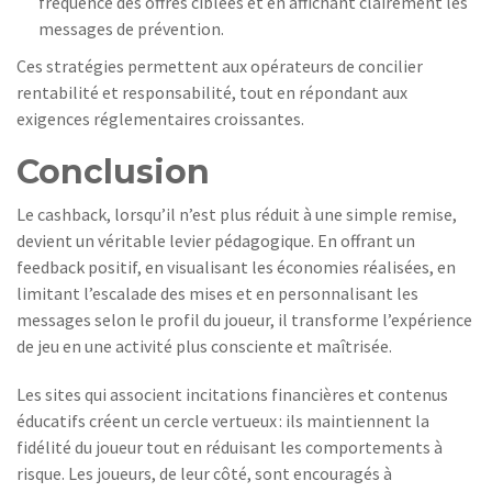
fréquence des offres ciblées et en affichant clairement les
messages de prévention.
Ces stratégies permettent aux opérateurs de concilier
rentabilité et responsabilité, tout en répondant aux
exigences réglementaires croissantes.
Conclusion
Le cashback, lorsqu’il n’est plus réduit à une simple remise,
devient un véritable levier pédagogique. En offrant un
feedback positif, en visualisant les économies réalisées, en
limitant l’escalade des mises et en personnalisant les
messages selon le profil du joueur, il transforme l’expérience
de jeu en une activité plus consciente et maîtrisée.
Les sites qui associent incitations financières et contenus
éducatifs créent un cercle vertueux : ils maintiennent la
fidélité du joueur tout en réduisant les comportements à
risque. Les joueurs, de leur côté, sont encouragés à