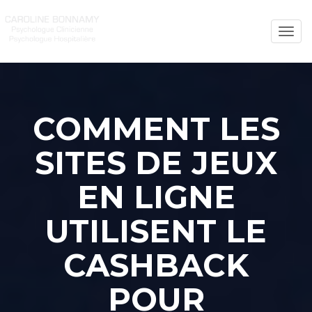
Toggl
naviga
COMMENT LES
SITES DE JEUX
EN LIGNE
UTILISENT LE
CASHBACK
POUR