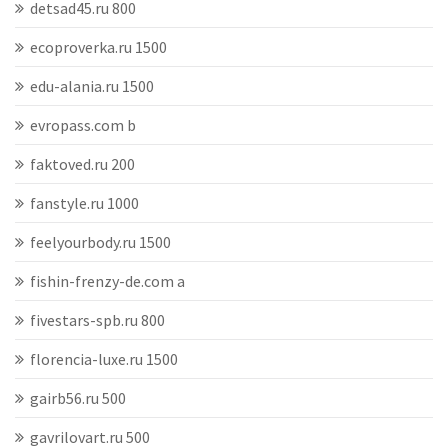
detsad45.ru 800
ecoproverka.ru 1500
edu-alania.ru 1500
evropass.com b
faktoved.ru 200
fanstyle.ru 1000
feelyourbody.ru 1500
fishin-frenzy-de.com a
fivestars-spb.ru 800
florencia-luxe.ru 1500
gairb56.ru 500
gavrilovart.ru 500