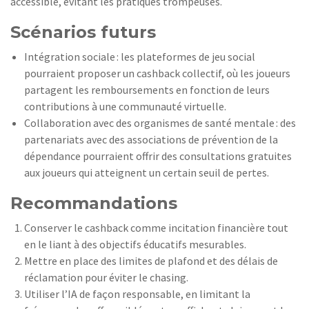
accessible, évitant les pratiques trompeuses.
Scénarios futurs
Intégration sociale : les plateformes de jeu social
pourraient proposer un cashback collectif, où les joueurs
partagent les remboursements en fonction de leurs
contributions à une communauté virtuelle.
Collaboration avec des organismes de santé mentale : des
partenariats avec des associations de prévention de la
dépendance pourraient offrir des consultations gratuites
aux joueurs qui atteignent un certain seuil de pertes.
Recommandations
Conserver le cashback comme incitation financière tout
en le liant à des objectifs éducatifs mesurables.
Mettre en place des limites de plafond et des délais de
réclamation pour éviter le chasing.
Utiliser l’IA de façon responsable, en limitant la