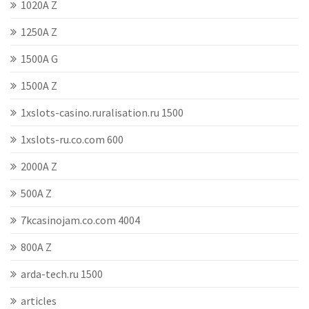
1020A Z
1250A Z
1500A G
1500A Z
1xslots-casino.ruralisation.ru 1500
1xslots-ru.co.com 600
2000A Z
500A Z
7kcasinojam.co.com 4004
800A Z
arda-tech.ru 1500
articles