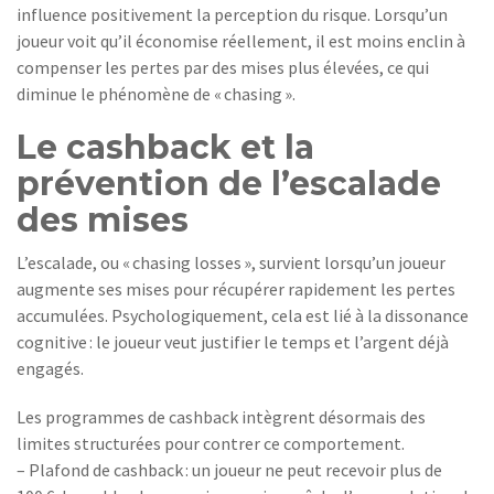
influence positivement la perception du risque. Lorsqu’un
joueur voit qu’il économise réellement, il est moins enclin à
compenser les pertes par des mises plus élevées, ce qui
diminue le phénomène de « chasing ».
Le cashback et la
prévention de l’escalade
des mises
L’escalade, ou « chasing losses », survient lorsqu’un joueur
augmente ses mises pour récupérer rapidement les pertes
accumulées. Psychologiquement, cela est lié à la dissonance
cognitive : le joueur veut justifier le temps et l’argent déjà
engagés.
Les programmes de cashback intègrent désormais des
limites structurées pour contrer ce comportement.
– Plafond de cashback : un joueur ne peut recevoir plus de