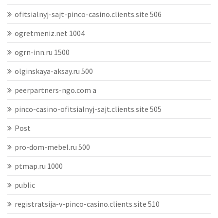
ofitsialnyj-sajt-pinco-casino.clients.site 506
ogretmeniz.net 1004
ogrn-inn.ru 1500
olginskaya-aksay.ru 500
peerpartners-ngo.com a
pinco-casino-ofitsialnyj-sajt.clients.site 505
Post
pro-dom-mebel.ru 500
ptmap.ru 1000
public
registratsija-v-pinco-casino.clients.site 510